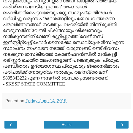
വിപുലമാകും. മനശ്ശാസ്ത്ര സമീപനങ്ങളില്‍ പ്രത്യക
പരിശീലനം നേടിയ ഇബാദ് അംഗങ്ങള്‍
ലഹരിക്കടിമപ്പെട്ടവരേയും മറ്റു സാമൂഹ്യ തിന്മകള്‍
വര്‍ധിച്ചു വരുന്ന പ്രദേശങ്ങളിലും ബോധവത്കരണ
പ്രവര്‍ത്തനങ്ങള്‍ നടത്തും. ലഹരിയില്‍ നിന്ന് മുക്തി
നേടുന്നതിന് വേണ്ടി ചികിത്സയും ശിക്ഷണവും
നല്‍കുന്നതിന് വേണ്ടി കുറ്റിപ്പുറത്ത് വെല്‍നസ്
ഇന്‍സ്റ്റിറ്റ്യൂട്ട് ഫോര്‍ സൈക്കോ സൊല്യൂഷന്‍സ് എന്ന
സ്ഥാപനം സംഘടന നടത്തി വരുന്നുണ്ട്. രണ്ട് ദിവസം
നടക്കുന്ന തസ്‌കിയത്ത് കോണ്‍ഫറന്‍സില്‍ മുന്‍കൂട്ടി
രജിസ്റ്റര്‍ ചെയ്ത അംഗങ്ങളാണ് പങ്കെടുക്കുക. പ്രമുഖ
പണ്ഡിതരും ഉദ്യോഗസ്ഥ പ്രമുഖരും ട്രൈനര്‍മാരും
പരിപാടിക്ക് നേതൃത്വം നല്‍കും. രജിസ്‌ട്രേഷന്
9895343232 എന്ന നമ്പറില്‍ ബന്ധപ്പെടേണ്ടതാണ്.
- SKSSF STATE COMMITTEE
Posted on
Friday, June 14, 2019
‹
›
Home