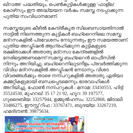
ഖിറാഅ' പദ്ധതിയും, പെണ്‍കുട്ടികള്‍ക്കുള്ള 'ഫാളില'
കോഴ്‌സും ഈ അദ്ധ്യയന വര്‍ഷം സമസ്ത നടപ്പാക്കുന്ന
പുതിയ സംവിധാനമാണ്.
സമസ്തയുടെ കീഴില്‍ കേന്ദ്രീകൃത സിലബസായതിനാല്‍
നാട്ടില്‍ നിന്നെത്തുന്ന കുട്ടികള്‍ ബഹ്റൈനിലെ സമസ്ത
മദ്റസകളില്‍ പ്രവേശനം നേടുന്നതും ഈ സമയത്താണ്.
പുതിയ അഡ്മിഷന്‍ ആഗ്രഹിക്കുന്ന കുട്ടികളുടെ
രക്ഷിതാക്കള്‍ അതാതു മദ്റസാ കേന്ദ്രങ്ങളില്‍
നേരിട്ടെത്തണമെന്ന് സമസ്ത ബഹ്റൈന്‍ ഓഫീസില്‍
നിന്നും അറിയിച്ചു. ബഹ്റൈനിലുടനീളം പ്രവര്‍ത്തിക്കുന്ന
വിവിധ മദ്റസകളില്‍ അഡ്മിഷന്‍ നേടാനും വിശദ
വിവരങ്ങള്‍ക്കും താഴെ നന്പറുകളില്‍ അതാതു ഏരിയാ
കമ്മറ്റികളുമായി ബന്ധപ്പെടമെന്നും ഭാരവാഹികള്‍
അറിയിച്ചു. ഫോണ്‍ നന്പറുകള്‍ - മനാമ: 33450553, ഹിദ്ദ്:
35524530, മുഹറഖ്: 35 17 21 92, ഹൂറ: 39 197577,
ഗുദൈബിയ: 33257944, ഉമ്മുൽഹസം: 32252868, ജിദാലി:
33486275, ഈസ്റ്റ് റിഫ : 33767471, ബുദയ്യ: 33267219,
ഹമദ്ടൗൺ: 39875634.