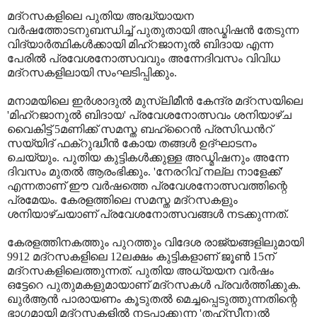
മദ്റസകളിലെ പുതിയ അദ്ധ്യായന
വര്‍ഷത്തോടനുബന്ധിച്ച് പുതുതായി അഡ്മിഷന്‍ തേടുന്ന
വിദ്യാര്‍ത്ഥികള്‍ക്കായി മിഹ്റജാനുല്‍ ബിദായ എന്ന
പേരില്‍ പ്രവേശനോത്സവവും അന്നേദിവസം വിവിധ
മദ്റസകളിലായി സംഘടിപ്പിക്കും.
മനാമയിലെ ഇര്‍ശാദുല്‍ മുസ്ലിമീന്‍ കേന്ദ്ര മദ്റസയിലെ
'മിഹ്റജാനുല്‍ ബിദായ' പ്രവേശനോത്സവം ശനിയാഴ്ച
വൈകിട്ട് 5മണിക്ക് സമസ്ത ബഹ്റൈന്‍ പ്രസിഡന്‍റ്
സയ്യിദ് ഫക്റുദ്ധീന്‍ കോയ തങ്ങള്‍ ഉദ്ഘാടനം
ചെയ്യും. പുതിയ കുട്ടികള്‍ക്കുള്ള അഡ്മിഷനും അന്നേ
ദിവസം മുതല്‍ ആരംഭിക്കും. 'നേരറിവ് നല്ല നാളേക്ക്'
എന്നതാണ് ഈ വര്‍ഷത്തെ പ്രവേശനോത്സവത്തിന്റെ
പ്രമേയം. കേരളത്തിലെ സമസ്ത മദ്റസകളും
ശനിയാഴ്ചയാണ് പ്രവേശനോത്സവങ്ങള്‍ നടക്കുന്നത്.
കേരളത്തിനകത്തും പുറത്തും വിദേശ രാജ്യങ്ങളിലുമായി
9912 മദ്‌റസകളിലെ 12ലക്ഷം കുട്ടികളാണ് ജൂണ്‍ 15ന്
മദ്‌റസകളിലെത്തുന്നത്. പുതിയ അധ്യയന വര്‍ഷം
ഒട്ടേറെ പുതുമകളുമായാണ് മദ്‌റസകള്‍ പ്രവര്‍ത്തിക്കുക.
ഖുര്‍ആന്‍ പാരായണം കൂടുതല്‍ മെച്ചപ്പെടുത്തുന്നതിന്റെ
ഭാഗമായി മദ്‌റസകളില്‍ നടപ്പാക്കുന്ന 'തഹ്‌സീനുല്‍