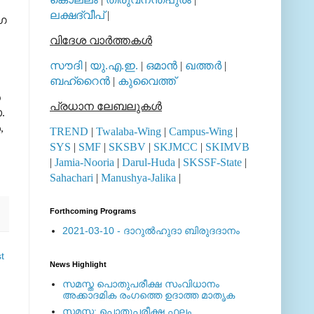
ലക്ഷദ്വീപ്
|
ോഗ
വിദേശ വാര്‍ത്തകള്‍
സൗദി
|
യു.എ.ഇ.
|
ഒമാന്‍
|
ഖത്തര്‍
|
ബഹ്റൈന്‍
|
കുവൈത്ത്
‍
പ്രധാന ലേബലുകള്‍
.
,
TREND
|
Twalaba-Wing
|
Campus-Wing
|
SYS
|
SMF
|
SKSBV
|
SKJMCC
|
SKIMVB
|
Jamia-Nooria
|
Darul-Huda
|
SKSSF-State
|
Sahachari
|
Manushya-Jalika
|
Forthcoming Programs
2021-03-10 - ദാറുല്‍ഹുദാ ബിരുദദാനം
t
News Highlight
സമസ്ത പൊതുപരീക്ഷ സംവിധാനം
അക്കാദമിക രംഗത്തെ ഉദാത്ത മാതൃക
സമസ്ത: പൊതുപരീക്ഷ ഫലം