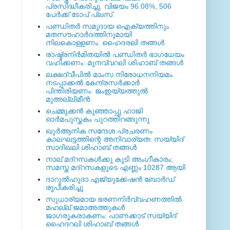
പ്രസിദ്ധീകരിച്ചു. വിജയം 96.08%, 506
പേര്‍ക്ക് ടോപ് പ്ലസ്.
പണ്ഡിതര്‍ സമുദായ ഐക്യത്തിനും
മതസൗഹാര്‍ദത്തിനുമായി
നിലകൊള്ളണം: ഹൈദരലി തങ്ങള്‍
രാഷ്ട്രനിര്‍മിതയില്‍ പണ്ഡിതര്‍ ഭാഗധേയം
വഹിക്കണം: മുനവ്വറലി ശിഹാബ് തങ്ങള്‍
ലക്ഷദ്വീപില്‍ മാംസ നിരോധനനിയമം
നടപ്പാക്കല്‍ കേന്ദ്രസര്‍ക്കാര്‍
പിന്തിരിയണം: ജംഇയ്യത്തുല്‍
മുഅല്ലിമീന്‍
ചെമ്മുക്കന്‍ കുഞ്ഞാപ്പു ഹാജി
ഓര്‍മപുസ്തകം പുറത്തിറങ്ങുന്നു
ഖുര്‍ആനിക സന്ദേശ പ്രചരണം
കാലഘട്ടത്തിന്റെ അനിവാര്യത: സയ്യിദ്
സാദിഖലി ശിഹാബ് തങ്ങള്‍
നാല് മദ്‌റസകള്‍ക്കു കൂടി അംഗീകാരം;
സമസ്ത മദ്‌റസകളുടെ എണ്ണം 10287 ആയി
ദാറുല്‍ഹുദാ എജ്യുക്കേഷന്‍ ബോര്‍ഡ്
രൂപീകരിച്ചു
സുധാര്യമായ ഭരണനിര്‍വ്വഹണത്തില്‍
മഹല്ല് ജമാഅത്തുകള്‍
ജാഗരൂകരാകണം: പാണക്കാട് സയ്യിദ്
ഹൈദറലി ശിഹാബ് തങ്ങള്‍