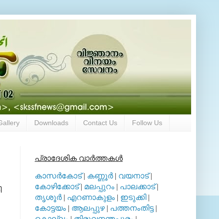
Gallery
Downloads
Contact Us
Follow Us
പ്രാദേശിക വാര്‍ത്തകള്‍
കാസര്‍കോട്
|
കണ്ണൂര്‍
|
വയനാട്
|
കോഴിക്കോട്
|
മലപ്പുറം
|
പാലക്കാട്
|
ി
തൃശൂര്‍
|
എറണാകുളം
|
ഇടുക്കി
|
കോട്ടയം
|
ആലപ്പുഴ
|
പത്തനംതിട്ട
|
കൊല്ലം
|
തിരുവനന്തപുരം
|