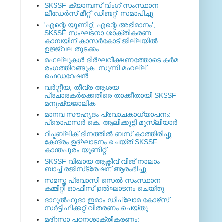
SKSSF ക്യാമ്പസ് വിംഗ് സംസ്ഥാന
ലീഡേർസ് മീറ്റ് 'ഡിബറ്റ്' സമാപിച്ചു
'എന്റെ യൂണിറ്റ്, എന്റെ അഭിമാനം';
SKSSF സംഘടനാ ശാക്തീകരണ
കാമ്പയിന് കാസര്‍കോട് ജില്ലയില്‍
ഉജ്ജ്വല തുടക്കം
മഹല്ലുകള്‍ ദീര്‍ഘവീക്ഷണത്തോടെ കര്‍മ
രംഗത്തിറങ്ങുക: സുന്നി മഹല്ല്
ഫെഡറേഷന്‍
വര്‍ഗ്ഗീയ, തീവ്ര ആശയ
പ്രചാരകര്‍ക്കെതിരെ താക്കീതായി SKSSF
മനുഷ്യജാലിക
മാനവ സൗഹൃദം പ്രവാചകാധ്യാപനം:
പ്രൊഫസർ കെ. ആലിക്കുട്ടി മുസ്ലിയാർ
റിപ്പബ്ലിക് ദിനത്തില്‍ ബസ് കാത്തിരിപ്പു
കേന്ദ്രം ഉദ്ഘാടനം ചെയ്ത്‌ SKSSF
കാന്തപുരം യൂണിറ്റ്
SKSSF വിഖായ ആക്റ്റീവ് വിങ് നാലാം
ബാച്ച് രജിസ്‌ട്രേഷന് ആരംഭിച്ചു
സമസ്ത പ്രവാസി സെല്‍ സംസ്ഥാന
കമ്മിറ്റി ഓഫീസ് ഉല്‍ഘാടനം ചെയ്തു
ദാറുല്‍ഹുദാ ഇമാം ഡിപ്ലോമ കോഴ്‌സ്:
സര്‍ട്ടിഫിക്കറ്റ് വിതരണം ചെയ്തു
മദ്‌റസാ പഠനശാക്തീകരണം;