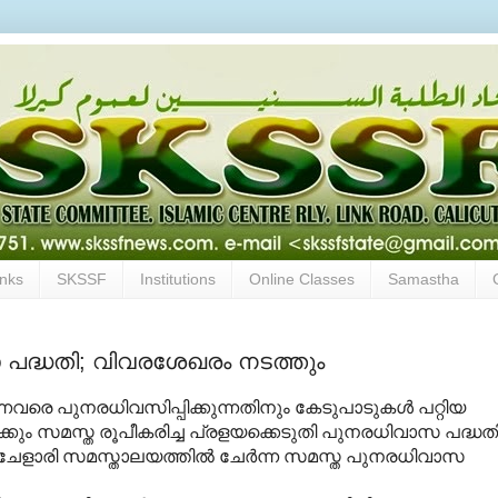
inks
SKSSF
Institutions
Online Classes
Samastha
 പദ്ധതി; വിവരശേഖരം നടത്തും
്നവരെ പുനരധിവസിപ്പിക്കുന്നതിനും കേടുപാടുകള്‍ പറ്റിയ
ിലേക്കും സമസ്ത രൂപീകരിച്ച പ്രളയക്കെടുതി പുനരധിവാസ പദ്ധത
ചേളാരി സമസ്താലയത്തില്‍ ചേര്‍ന്ന സമസ്ത പുനരധിവാസ