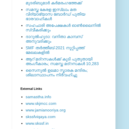
മുദരിബുമാര്‍ കര്‍മരംഗത്തേക്ക്
സമസ്ത കേരള ഇസ്ലാം മത
വിദ്യാഭ്യാസ ബോര്‍ഡ് പുതിയ
ഭാരവാഹികള്‍
സഹചാരി അപേക്ഷകൾ ഓൺലൈനിൽ
സ്വീകരിക്കും
ദാറുല്‍ഹുദാ: വനിതാ കാമ്പസ്
അനുവദിക്കും
SMF തര്‍ത്തീബ്-2021 നൂറ്റിപ്പത്ത്
മേഖലകളില്‍
ആറ് മദ്റസകള്‍ക്ക് കൂടി പുതുതായി
അംഗീകാരം; സമസ്ത മദ്റസകള്‍ 10,283
സൈനുല്‍ ഉലമാ സ്മാരക മന്ദിരം;
ശിലാസ്ഥാപനം നിര്‍വഹിച്ചു
External ‎Links
samastha.info
www.skjmcc.com
www.jamianooriya.org
skssfviqaya.com
www.skssf.in