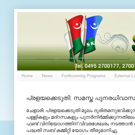
Home
News
Forthcoming Programs
External L
പ്രളയക്കെടുതി: സമസ്ത പുനരധിവാസ
ചേളാരി: പ്രളയക്കെടുതി മൂലം ദുരിതമനുഭവിക്കുന
പള്ളികളും മദ്‌റസകളും പുനര്‍നിര്‍മ്മിക്കുന്നത
ഫണ്ട് വിനിയോഗത്തിന് വിവരശേഖരം നടത്താന്‍ 
പദ്ധതി സബ്
കമ്മിറ്റി യോഗം തീരുമാനിച്ചു.