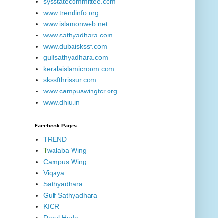
sysstatecommittee.com
www.trendinfo.org
www.islamonweb.net
www.sathyadhara.com
www.dubaiskssf.com
gulfsathyadhara.com
keralaislamicroom.com
skssfthrissur.com
www.campuswingtcr.org
www.dhiu.in
Facebook Pages
TREND
T
walaba Wing
Campus Wing
Viqaya
Sathyadhara
Gulf Sathyadhara
KICR
Darul Huda