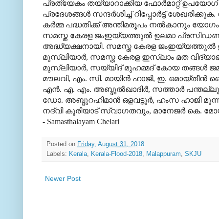
പ്രത്യേകം തയ്യാറാക്കിയ ഫോര്‍മാറ്റ് ഉപയോഗിച
പ്രദേശങ്ങള്‍ സന്ദര്‍ശിച്ച് റിപ്പോര്‍ട്ട് ശേഖരിക്ക
കര്‍മ്മ പദ്ധതിക്ക് അന്തിമരൂപം നല്‍കാനും യോഗം 
സമസ്ത കേരള ജംഇയ്യത്തുല്‍ ഉലമാ പ്രസിഡണ്ട് സ
അദ്ധ്യക്ഷനായി. സമസ്ത കേരള ജംഇയ്യത്തുല്‍ ഉല
മുസ്‌ലിയാര്‍, സമസ്ത കേരള ഇസ്‌ലാം മത വിദ്യാ
മുസ്‌ലിയാര്‍, സയ്യിദ് മുഹമ്മദ് കോയ തങ്ങള്‍ ജ
മൗലവി, എം. സി. മായിന്‍ ഹാജി, ഇ. മൊയ്തീന്
എന്‍. എ. എം. അബ്ദുല്‍ഖാദിര്‍, സത്താര്‍ പന്തല്ല
ഡോ. അബ്ദുറഹിമാന്‍ ഒളവട്ടൂര്‍, ഹംസ ഹാജി മൂന്നി
നദ്‌വി കൂരിയാട് സ്വാഗതവും, മാനേജര്‍ കെ. മോയിന്‍
- Samasthalayam Chelari
Posted on
Friday, August 31, 2018
Labels:
Kerala
,
Kerala-Flood-2018
,
Malappuram
,
SKJU
Newer Post