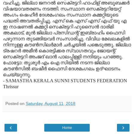
വഹിച്ചു. ജില്ലാ ജനറല്‍ സെക്രട്ടറി ഹാഫിള് അബൂബക്കര്‍
വിഷയാവതരണം നടത്തി. സംസ്ഥാന സെക്രട്ടറിയേറ്റ്
അംഗം ഷെഹീര്‍ ദേശമംഗലം സംസ്ഥാന കമ്മറ്റിയുടെ
പദ്ധതി അവതരിപ്പിച്ചു. എസ് കെ എസ് എസ് എഫ് യു എ
ഇ നാഷണല്‍ കമ്മറ്റി സെക്രട്ടറി ഹുസൈന്‍ ദാരിമി
അകലാട്, മുന്‍ ജില്ലാ പ്രസിഡന്റ് ഇബ്രാഹിം ഫൈസി
പഴുന്നാന തുടങ്ങിയവര്‍ സംസാരിച്ചു. വിവിധ മേഖലകളില്‍
നിന്നുള്ള കൗണ്‍സിലര്‍മാര്‍ ചര്‍ച്ചയില്‍ പങ്കെടുത്തു. ജില്ലാ
ട്രഷറര്‍ അമീന്‍ കൊരട്ടിക്കര സ്വാഗതവും ജോയന്റ്
സെക്രട്ടറി അംജദ് ഖാന്‍ പാലപ്പിള്ളി നന്ദിയും പറഞ്ഞു.
ഫോട്ടോ: തൃശൂര്‍ എം ഐ സിയില്‍ നടന്ന ജില്ലാ
കൗണ്‍സില്‍ ബഷീര്‍ ഫൈസി ദേശമംഗലം ഉദ്ഘാടനം
ചെയ്യുന്നു.
- SAMASTHA KERALA SUNNI STUDENTS FEDERATION
Thrissur
Posted on
Saturday, August 11, 2018
‹
›
Home