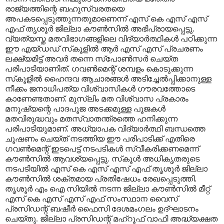
രാജ്യത്തിന്റെ ബഹുസ്വരതയെ
അപകടപ്പെടുത്തുന്നതുമാണെന്ന് എസ് കെ എസ് എസ്
എഫ് തൃശൂര്‍ ജില്ലാ കൗണ്‍സില്‍ അഭിപ്രായപ്പെട്ടു.
വ്യത്യസ്ത മതവിഭാഗങ്ങളിലെ വിദ്യാര്‍ത്ഥികള്‍ പഠിക്കുന്ന
ഈ എയ്ഡഡ് സ്‌കൂളില്‍ ആര്‍ എസ് എസ് പ്രചരണം
ലക്ഷ്യമിട്ട് അവര്‍ തന്നെ സ്‌പോണ്‍സര്‍ ചെയ്ത
പരിപാടിയാണിത്. ഗവണ്‍മെന്റ് ശമ്പളം കൊടുക്കുന്ന
സ്‌കൂളില്‍ ഹൈന്ദവ ആചാരങ്ങള്‍ അടിച്ചേല്‍പ്പിക്കാനുള്ള
നീക്കം ജനാധിപത്യ വിശ്വാസികള്‍ ഗൗരവത്തോടെ
കാണേണ്ടതാണ്. മുസ്‌ലിം മത വിശ്വാസ പ്രകാരം
മനുഷ്യന്റെ പാദപൂജ അടക്കമുള്ള പൂജകള്‍
മതവിരുദ്ധവും മതസ്വാതന്ത്രത്തെ ഹനിക്കുന്ന
പരിപാടിയുമാണ്. അധ്യാപക വിദ്യാര്‍ത്ഥി ബന്ധത്തെ
ചൂഷണം ചെയ്ത് നടത്തിയ ഈ പരിപാടിക്ക് എതിരെ
ഗവണ്‍മെന്റ് ഇടപെട്ട് നടപടികള്‍ സ്വീകരിക്കണമെന്ന്
കൗണ്‍സില്‍ ആവശ്യപ്പെട്ടു. സ്‌കൂള്‍ അധികൃതരുടെ
നടപടിയില്‍ എസ് കെ എസ് എസ് എഫ് തൃശൂര്‍ ജില്ലാ
കൗണ്‍സില്‍ ശക്തമായ പ്രതിഷേധം രേഖപ്പെടുത്തി.
തൃശൂര്‍ എം ഐ സിയില്‍ നടന്ന ജില്ലാ കൗണ്‍സില്‍ മീറ്റ്
എസ് കെ എസ് എസ് എഫ് സംസ്ഥാന വൈസ്
പ്രസിഡന്റ് ബഷീര്‍ ഫൈസി ദേശമംഗലം ഉദ്ഘാടനം
ചെയ്തു. ജില്ലാ പ്രസിഡന്റ് മഹ്‌റൂഫ് വാഫി അദ്ധ്യക്ഷത