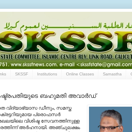
inks
SKSSF
Institutions
Online Classes
Samastha
ാഷ്ട്രപതിയുടെ ബഹുമതി അവാര്‍ഡ്
ന്നത വിദ്യാഭ്യാസ ഡീനും, സമസ്ത
്രട്ടറിയുമായ പ്രൊഫസര്‍
മേഖലയിലെ വിശിഷ്ട സേവനത്തിനുള്ള
ത്തിന്ന് അര്‍ഹനായി. അഞ്ചുലക്ഷം