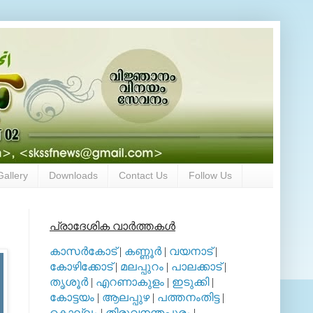
Gallery
Downloads
Contact Us
Follow Us
പ്രാദേശിക വാര്‍ത്തകള്‍
കാസര്‍കോട്
|
കണ്ണൂര്‍
|
വയനാട്
|
കോഴിക്കോട്
|
മലപ്പുറം
|
പാലക്കാട്
|
തൃശൂര്‍
|
എറണാകുളം
|
ഇടുക്കി
|
കോട്ടയം
|
ആലപ്പുഴ
|
പത്തനംതിട്ട
|
കൊല്ലം
|
തിരുവനന്തപുരം
|