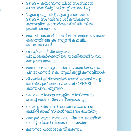
SKSSF ക്യാമ്പസ് വിംഗ് സംസ്ഥാന
ലീഡേർസ് മീറ്റ് 'ഡിബറ്റ്' സമാപിച്ചു
t
'എന്റെ യൂണിറ്റ്, എന്റെ അഭിമാനം';
SKSSF സംഘടനാ ശാക്തീകരണ
കാമ്പയിന് കാസര്‍കോട് ജില്ലയില്‍
ഉജ്ജ്വല തുടക്കം
മഹല്ലുകള്‍ ദീര്‍ഘവീക്ഷണത്തോടെ കര്‍മ
രംഗത്തിറങ്ങുക: സുന്നി മഹല്ല്
ഫെഡറേഷന്‍
വര്‍ഗ്ഗീയ, തീവ്ര ആശയ
പ്രചാരകര്‍ക്കെതിരെ താക്കീതായി SKSSF
മനുഷ്യജാലിക
മാനവ സൗഹൃദം പ്രവാചകാധ്യാപനം:
പ്രൊഫസർ കെ. ആലിക്കുട്ടി മുസ്ലിയാർ
റിപ്പബ്ലിക് ദിനത്തില്‍ ബസ് കാത്തിരിപ്പു
കേന്ദ്രം ഉദ്ഘാടനം ചെയ്ത്‌ SKSSF
കാന്തപുരം യൂണിറ്റ്
SKSSF വിഖായ ആക്റ്റീവ് വിങ് നാലാം
ബാച്ച് രജിസ്‌ട്രേഷന് ആരംഭിച്ചു
സമസ്ത പ്രവാസി സെല്‍ സംസ്ഥാന
കമ്മിറ്റി ഓഫീസ് ഉല്‍ഘാടനം ചെയ്തു
ദാറുല്‍ഹുദാ ഇമാം ഡിപ്ലോമ കോഴ്‌സ്:
സര്‍ട്ടിഫിക്കറ്റ് വിതരണം ചെയ്തു
മദ്‌റസാ പഠനശാക്തീകരണം;