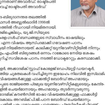
ുന്നതാണ് അവാര്‍ഡ്. രാഷ്ട്രപതി
െച്ച് രാഷ്ട്രപതി അവാര്‍ഡ്
ദ-ബിരുദാനന്തര തലത്തില്‍
്‍ അബ്ദുല്‍ഖാദിര്‍ 1998ല്‍
ത്തില്‍ റീഡറായി നിയമിതനായി.
ിച്ചെങ്കിലും, യു.ജി.സിയുടെ
 'കേരള-ഗള്‍ഫ് ബന്ധങ്ങളുടെ സ്വാധീനം ഭാഷയിലും
ും' എന്ന വിഷയം ആസ്പദമാക്കി ഗവേഷണ പഠനം
 നിയമിതനായത്. കാലിക്കറ്റ് യൂനിവേഴ്‌സിറ്റിയില്‍ നിന്നും
എഫില്‍ ബിരുദങ്ങള്‍ ഒന്നാം റാങ്കോടെ നേടിയ ശേഷം
ുറിച്ച് സവിശേഷ പഠനം നടത്തി ഡോക്ടറേറ്റും കരസ്ഥമാക്കി.
ാളര്‍, അക്കാദമിക് സ്റ്റാഫ് കോളേജ് ഡെപ്യൂട്ടി ഡയറക്ടര്‍,
ങ്ങിയ ചുമതലകള്‍ വഹിച്ചിരുന്ന ഇദ്ധേഹം നിലവില്‍ ഇസ്‌ലാമി
ിഷയങ്ങള്‍ക്കുള്ള ഫാക്കല്‍റ്റി ബോര്‍ഡ് അംഗമായും
‍പ്പെടെ രാജ്യത്തെ പ്രമുഖ യൂണിവേഴ്‌സിറ്റികളുടെയും കേന്ദ്ര-
ല്‍ ചെയര്‍മാനായും അംഗമായും തുടര്‍ന്നുവരുന്നു.
്കാദമിക് കൗണ്‍സില്‍ ഭാഷാ വിഷയങ്ങള്‍ക്കുള്ള ഫാക്കള്‍ട്ടി
‍ഘകാലം അറബിക് പി.ജി.പഠന ബോര്‍ഡ് ചെയര്‍മാനും
ില്‍ പരം ഗവേഷണ പഠനങ്ങളും പ്രസിദ്ധീകരിച്ചിട്ടുണ്ട്.