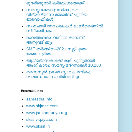
മുദരിബുമാര്‍ കര്‍മരംഗത്തേക്ക്
സമസ്ത കേരള ഇസ്ലാം മത
വിദ്യാഭ്യാസ ബോര്‍ഡ് പുതിയ
ഭാരവാഹികള്‍
സഹചാരി അപേക്ഷകൾ ഓൺലൈനിൽ
സ്വീകരിക്കും
ദാറുല്‍ഹുദാ: വനിതാ കാമ്പസ്
അനുവദിക്കും
SMF തര്‍ത്തീബ്-2021 നൂറ്റിപ്പത്ത്
മേഖലകളില്‍
ആറ് മദ്റസകള്‍ക്ക് കൂടി പുതുതായി
അംഗീകാരം; സമസ്ത മദ്റസകള്‍ 10,283
സൈനുല്‍ ഉലമാ സ്മാരക മന്ദിരം;
ശിലാസ്ഥാപനം നിര്‍വഹിച്ചു
External ‎Links
samastha.info
www.skjmcc.com
www.jamianooriya.org
skssfviqaya.com
www.skssf.in