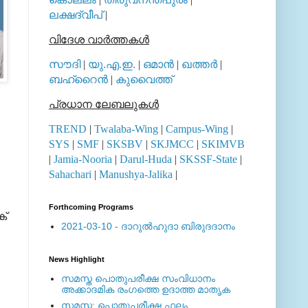
ലക്ഷദ്വീപ്
|
വിദേശ വാര്‍ത്തകള്‍
സൗദി
|
യു.എ.ഇ.
|
ഒമാന്‍
|
ഖത്തര്‍
|
ബഹ്റൈന്‍
|
കുവൈത്ത്
പ്രധാന ലേബലുകള്‍
TREND
|
Twalaba-Wing
|
Campus-Wing
|
SYS
|
SMF
|
SKSBV
|
SKJMCC
|
SKIMVB
|
Jamia-Nooria
|
Darul-Huda
|
SKSSF-State
|
Sahachari
|
Manushya-Jalika
|
Forthcoming Programs
ക്
2021-03-10 - ദാറുല്‍ഹുദാ ബിരുദദാനം
News Highlight
സമസ്ത പൊതുപരീക്ഷ സംവിധാനം
അക്കാദമിക രംഗത്തെ ഉദാത്ത മാതൃക
സമസ്ത: പൊതുപരീക്ഷ ഫലം