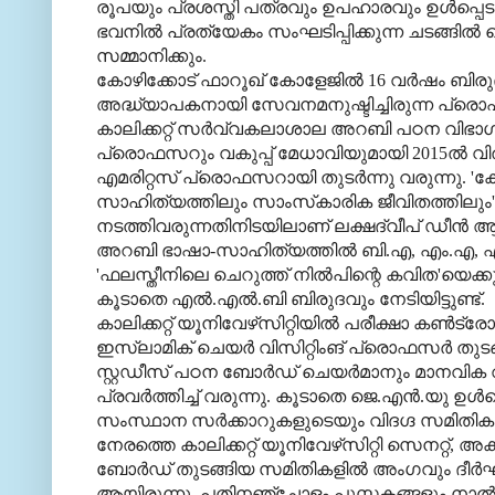
രൂപയും പ്രശസ്തി പത്രവും ഉപഹാരവും ഉള്‍പ്പെട
ഭവനില്‍ പ്രത്യേകം സംഘടിപ്പിക്കുന്ന ചടങ്ങില്‍ വ
സമ്മാനിക്കും.
കോഴിക്കോട് ഫാറൂഖ് കോളേജില്‍ 16 വര്‍ഷം ബിരു
അദ്ധ്യാപകനായി സേവനമനുഷ്ടിച്ചിരുന്ന പ്രൊഫസര
കാലിക്കറ്റ് സര്‍വ്വകലാശാല അറബി പഠന വിഭാഗ
പ്രൊഫസറും വകുപ്പ് മേധാവിയുമായി 2015ല്‍ വിരമ
എമരിറ്റസ് പ്രൊഫസറായി തുടര്‍ന്നു വരുന്നു.
സാഹിത്യത്തിലും സാംസ്‌കാരിക ജീവിതത്തില
നടത്തിവരുന്നതിനിടയിലാണ് ലക്ഷദ്വീപ് ഡീന്‍ ആയി
അറബി ഭാഷാ-സാഹിത്യത്തില്‍ ബി.എ, എം.എ, എം.
'ഫലസ്തീനിലെ ചെറുത്ത് നില്‍പിന്റെ കവിത'യെക്ക
കൂടാതെ എല്‍.എല്‍.ബി ബിരുദവും നേടിയിട്ടുണ്ട്.
കാലിക്കറ്റ് യൂനിവേഴ്‌സിറ്റിയില്‍ പരീക്ഷാ കണ്‍ട്രേ
ഇസ്‌ലാമിക് ചെയര്‍ വിസിറ്റിംങ് പ്രൊഫസര്‍ തുട
സ്റ്റഡീസ് പഠന ബോര്‍ഡ് ചെയര്‍മാനും മാനവിക വ
പ്രവര്‍ത്തിച്ച് വരുന്നു. കൂടാതെ ജെ.എന്‍.യു ഉള്
സംസ്ഥാന സര്‍ക്കാറുകളുടെയും വിദഗ്ദ സമിതികളി
നേരത്തെ കാലിക്കറ്റ് യൂനിവേഴ്‌സിറ്റി സെനറ്റ്, അക
ബോര്‍ഡ് തുടങ്ങിയ സമിതികളില്‍ അംഗവും ദീര്
ആയിരുന്നു. പതിനഞ്ചോളം പുസ്തകങ്ങളും നാല്‍പത