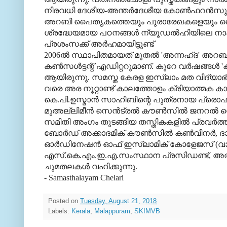
നിരവധി ദേശീയ-അന്തര്‍ദേശീയ കോണ്‍ഫറന്‍സുകളില്
അറബി പൈതൃകത്തെയും പുരാരേഖകളെയും കൈയെ
ശ്രദ്ധേയമായ പഠനങ്ങൾ ന്യൂഡൽഹിയിലെ നാഷ
പ്രശംസക്ക് അർഹമായിട്ടുണ്ട്
2006ല്‍ സ്ഥാപിതമായത് മുതല്‍ 'അന്നഹ്ദ' അറബി ദ
കണ്‍സള്‍ട്ടന്റ് എഡിറ്ററുമാണ്. കുറേ വര്‍ഷങ്ങള്‍
ആയിരുന്നു. സമസ്ത കേരള ഇസ്‌ലാം മത വിദ്യാ
വരെ അര നൂറ്റാണ്ട് കാലത്തോളം ക്രിയാത്മക കാ
കെ.പി.ഉസ്മാന്‍ സാഹിബിന്റെ പുത്രനായ പ്രൊഫ
മുഅല്ലിമീന്‍ സെന്‍ട്രല്‍ കൗണ്‍സില്‍ ജനറല്‍
സമിതി അംഗം തുടങ്ങിയ തസ്തികകളില്‍ പ്രവര്‍ത്തി
ബോര്‍ഡ് അക്കാദമിക് കൗണ്‍സില്‍ കണ്‍വീനര്‍, ദാ
ഓര്‍ഡിനേഷന്‍ ഓഫ് ഇസ്‌ലാമിക് കോളേജസ് (വാഫി
എസ്.കെ.എം.ഇ.എ.സംസ്ഥാന പ്രസിഡണ്ട്, അല്‍ബിറ്
ചുമതലകള്‍ വഹിക്കുന്നു.
- Samasthalayam Chelari
Posted on
Tuesday, August 21, 2018
Labels:
Kerala
,
Malappuram
,
SKIMVB