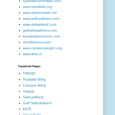
sysstatecommittee.com
www.trendinfo.org
www.islamonweb.net
www.sathyadhara.com
www.dubaiskssf.com
gulfsathyadhara.com
keralaislamicroom.com
skssfthrissur.com
www.campuswingtcr.org
www.dhiu.in
Facebook Pages
TREND
T
walaba Wing
Campus Wing
Viqaya
Sathyadhara
Gulf Sathyadhara
KICR
Darul Huda