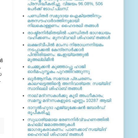
പ്രസിദ്ധീകരിച്ചു. വിജയം 96.08%, 506
പേര്‍ക്ക് ടോപ് പ്ലസ്.
പണ്ഡിതര്‍ സമുദായ ഐക്യത്തിനും
മതസൗഹാര്‍ദത്തിനുമായി
നിലകൊള്ളണം: ഹൈദരലി തങ്ങള്‍
രാഷ്ട്രനിര്‍മിതയില്‍ പണ്ഡിതര്‍ ഭാഗധേയം
വഹിക്കണം: മുനവ്വറലി ശിഹാബ് തങ്ങള്‍
ലക്ഷദ്വീപില്‍ മാംസ നിരോധനനിയമം
നടപ്പാക്കല്‍ കേന്ദ്രസര്‍ക്കാര്‍
പിന്തിരിയണം: ജംഇയ്യത്തുല്‍
മുഅല്ലിമീന്‍
്‍
ചെമ്മുക്കന്‍ കുഞ്ഞാപ്പു ഹാജി
ക
ഓര്‍മപുസ്തകം പുറത്തിറങ്ങുന്നു
സ
ഖുര്‍ആനിക സന്ദേശ പ്രചരണം
-
കാലഘട്ടത്തിന്റെ അനിവാര്യത: സയ്യിദ്
സാദിഖലി ശിഹാബ് തങ്ങള്‍
നാല് മദ്‌റസകള്‍ക്കു കൂടി അംഗീകാരം;
സമസ്ത മദ്‌റസകളുടെ എണ്ണം 10287 ആയി
ദാറുല്‍ഹുദാ എജ്യുക്കേഷന്‍ ബോര്‍ഡ്
രൂപീകരിച്ചു
സുധാര്യമായ ഭരണനിര്‍വ്വഹണത്തില്‍
മഹല്ല് ജമാഅത്തുകള്‍
ജാഗരൂകരാകണം: പാണക്കാട് സയ്യിദ്
ഹൈദറലി ശിഹാബ് തങ്ങള്‍