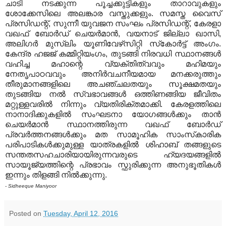
ചാടി നടക്കുന്ന പൂച്ചക്കുട്ടികളും താറാവുകളും
ശോക്കേസിലെ അലങ്കാര വസ്തുക്കളും. സമസ്ത വൈസ്
പ്രസിഡന്റ്, സുന്നീ യുവജന സംഘം പ്രസിഡന്റ്, കേരളാ
വഖഫ് ബോര്‍ഡ് ചെയര്‍മാന്‍, വയനാട് ജില്ലാ ഖാസി,
അലിഗര്‍ മുസ്ലിം യൂണിവേഴ്‌സിറ്റി സ്‌കോര്‍ട്ട് അംഗം.
കേന്ദ്ര ഹജജ് കമ്മിറ്റിയംഗം, തുടങ്ങി നിരവധി സ്ഥാനങ്ങള്‍
വഹിച്ച മഹാന്റെ വ്യക്തിത്വവും മഹിമയും
നേതൃപാഠവവും അനിര്‍വചനീയമായ മനക്കരുത്തും
തീരുമാനങ്ങളിലെ അചഞ്ചലതയും സൂക്ഷമതയും
തുടങ്ങിയ നല്‍ സ്വഭാവങ്ങള്‍ ഒത്തിണങ്ങിയ ജീവിതം
മറ്റുള്ളവരില്‍ നിന്നും വ്യതിരിക്തമാക്കി. കേരളത്തിലെ
നാനാദിക്കുകളില്‍ സംഘടനാ യോഗങ്ങള്‍ക്കും താന്‍
ചെയര്‍മാന്‍ സ്ഥാനത്തിരുന്ന വഖഫ് ബോര്‍ഡ്
പ്രവര്‍ത്തനങ്ങള്‍ക്കും മത സാമൂഹിക സാംസ്‌കാരിക
പരിപാടികള്‍ക്കുമുള്ള യാത്രകളില്‍ ശിഹാബ് തങ്ങളുടെ
സന്തതസഹചാരിയായിരുന്നവരുടെ ഹ്യദയങ്ങളില്‍
സായൂജ്യത്തിന്റെ പ്രഭാവം സ്ഫുരിക്കുന്ന അനുഭൂതികള്‍
ഇന്നും തിളങ്ങി നില്‍ക്കുന്നു.
- Sidheeque Maniyoor
Posted on
Tuesday, April 12, 2016