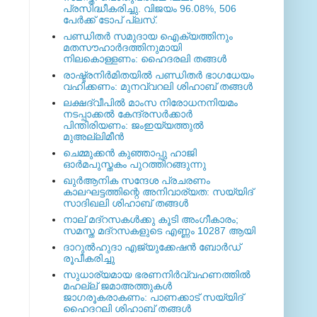
പ്രസിദ്ധീകരിച്ചു. വിജയം 96.08%, 506
പേര്‍ക്ക് ടോപ് പ്ലസ്.
പണ്ഡിതര്‍ സമുദായ ഐക്യത്തിനും
മതസൗഹാര്‍ദത്തിനുമായി
നിലകൊള്ളണം: ഹൈദരലി തങ്ങള്‍
രാഷ്ട്രനിര്‍മിതയില്‍ പണ്ഡിതര്‍ ഭാഗധേയം
വഹിക്കണം: മുനവ്വറലി ശിഹാബ് തങ്ങള്‍
ലക്ഷദ്വീപില്‍ മാംസ നിരോധനനിയമം
നടപ്പാക്കല്‍ കേന്ദ്രസര്‍ക്കാര്‍
പിന്തിരിയണം: ജംഇയ്യത്തുല്‍
മുഅല്ലിമീന്‍
ചെമ്മുക്കന്‍ കുഞ്ഞാപ്പു ഹാജി
ഓര്‍മപുസ്തകം പുറത്തിറങ്ങുന്നു
ഖുര്‍ആനിക സന്ദേശ പ്രചരണം
കാലഘട്ടത്തിന്റെ അനിവാര്യത: സയ്യിദ്
സാദിഖലി ശിഹാബ് തങ്ങള്‍
നാല് മദ്‌റസകള്‍ക്കു കൂടി അംഗീകാരം;
സമസ്ത മദ്‌റസകളുടെ എണ്ണം 10287 ആയി
ദാറുല്‍ഹുദാ എജ്യുക്കേഷന്‍ ബോര്‍ഡ്
രൂപീകരിച്ചു
സുധാര്യമായ ഭരണനിര്‍വ്വഹണത്തില്‍
മഹല്ല് ജമാഅത്തുകള്‍
ജാഗരൂകരാകണം: പാണക്കാട് സയ്യിദ്
ഹൈദറലി ശിഹാബ് തങ്ങള്‍