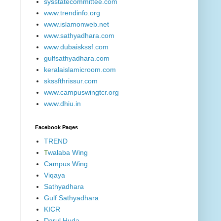
sysstatecommittee.com
www.trendinfo.org
www.islamonweb.net
www.sathyadhara.com
www.dubaiskssf.com
gulfsathyadhara.com
keralaislamicroom.com
skssfthrissur.com
www.campuswingtcr.org
www.dhiu.in
Facebook Pages
TREND
T
walaba Wing
Campus Wing
Viqaya
Sathyadhara
Gulf Sathyadhara
KICR
Darul Huda