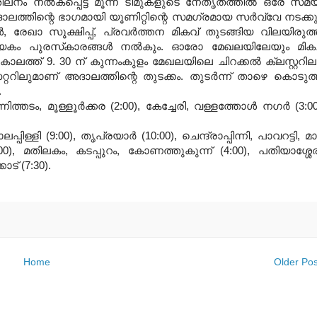
ശീലനം നല്‍കപ്പെട്ട മൂന്ന് ടീമുകളുടെ നേതൃതത്തില്‍ ഒരേ സമ
ദാലത്തിന്റെ ഭാഗമായി യൂണിറ്റിന്റെ സമഗ്രമായ സര്‍വ്വേ നടക്കു
‍, രേഖാ സൂക്ഷിപ്പ്, പ്രവര്‍ത്തന മികവ് തുടങ്ങിയ വിലയിരുത്
രത്യേകം പുരസ്‌കാരങ്ങള്‍ നല്‍കും. ഓരോ മേഖലയിലേയും മികച
ട്. കാലത്ത് 9. 30 ന് കുന്നംകുളം മേഖലയിലെ ചിറക്കല്‍ ക്ലസ്റ്ററില
റിലുമാണ് അദാലത്തിന്റെ തുടക്കം. തുടര്‍ന്ന് താഴെ കൊടുത
.
ിത്തടം, മൂള്ളൂര്‍ക്കര (2:00), കേച്ചേരി, വള്ളത്തോള്‍ നഗര്‍ (3:00
്പിള്ളി (9:00), തൃപ്രയാര്‍ (10:00), ചെന്ദ്രാപ്പിന്നി, പാവറട്ടി, മ
(3:00), മതിലകം, കടപ്പുറം, കോണത്തുകുന്ന് (4:00), പതിയാശ്ശേര
ാട് (7:30).
Home
Older Pos