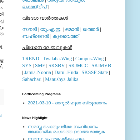
യം
ലക്ഷദ്വീപ്
|
ം.
തി
വിദേശ വാര്‍ത്തകള്‍
്ച
ും
സൗദി
|
യു.എ.ഇ.
|
ഒമാന്‍
|
ഖത്തര്‍
|
്ത
ബഹ്റൈന്‍
|
കുവൈത്ത്
),
പ്രധാന ലേബലുകള്‍
TREND
|
Twalaba-Wing
|
Campus-Wing
|
ാള
SYS
|
SMF
|
SKSBV
|
SKJMCC
|
SKIMVB
ി,
|
Jamia-Nooria
|
Darul-Huda
|
SKSSF-State
|
Sahachari
|
Manushya-Jalika
|
Forthcoming Programs
2021-03-10 - ദാറുല്‍ഹുദാ ബിരുദദാനം
t
News Highlight
സമസ്ത പൊതുപരീക്ഷ സംവിധാനം
അക്കാദമിക രംഗത്തെ ഉദാത്ത മാതൃക
സമസ്ത: പൊതുപരീക്ഷ ഫലം