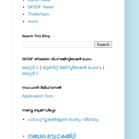
SKSSF News
Thelitcham
more
Search This Blog
SKSSF ത്വലബാ വിംഗ് രജിസ്ട്രേഷന്‍ ഫോം
ലെറ്റര്‍ 1
|
യൂണിറ്റ് രജിസ്ട്രേഷന്‍ ഫോറം
|
ലെറ്റര്‍ 2
സഹചാരി റിലീഫ് സെല്‍
Application form
സമസ്ത ബുക്ക് ഡിപ്പോ
പാഠപുസ്തകങ്ങളുടെ പേരും വിലയും
നമ്മുടെ സ്റ്റേറ്റ് കമ്മിറ്റി