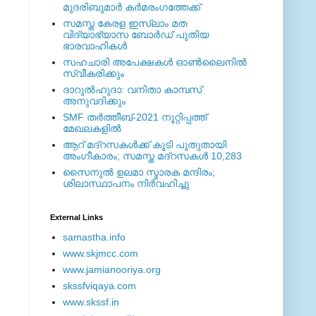
മുദരിബുമാര്‍ കര്‍മരംഗത്തേക്ക്
സമസ്ത കേരള ഇസ്ലാം മത
വിദ്യാഭ്യാസ ബോര്‍ഡ് പുതിയ
ഭാരവാഹികള്‍
സഹചാരി അപേക്ഷകൾ ഓൺലൈനിൽ
സ്വീകരിക്കും
ദാറുല്‍ഹുദാ: വനിതാ കാമ്പസ്
അനുവദിക്കും
SMF തര്‍ത്തീബ്-2021 നൂറ്റിപ്പത്ത്
മേഖലകളില്‍
ആറ് മദ്റസകള്‍ക്ക് കൂടി പുതുതായി
അംഗീകാരം; സമസ്ത മദ്റസകള്‍ 10,283
സൈനുല്‍ ഉലമാ സ്മാരക മന്ദിരം;
ശിലാസ്ഥാപനം നിര്‍വഹിച്ചു
External ‎Links
samastha.info
www.skjmcc.com
www.jamianooriya.org
skssfviqaya.com
www.skssf.in