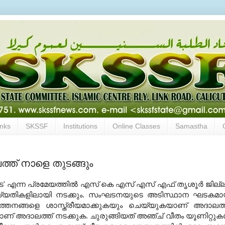
inks
SKSSF
Institutions
Online Classes
Samastha
ലത്ത് നാളെ തുടങ്ങും
ടെ' എന്ന പ്രമേയത്തില്‍ എസ് കെ എസ് എസ് എഫ് തൃശൂര്‍ ജില്
4, 15 തിയ്യതികളിലായി നടക്കും. സംഘടനയുടെ അടിസ്ഥാന ഘടകമ
ര്‍ത്തനങ്ങളെ ശാസ്ത്രീയമാക്കുകയും ചെയ്യുകയാണ് അദാലത്
തിലാണ് അദാലത്ത് നടക്കുക. ചുരുങ്ങിയത് അഞ്ച് വീതം യൂണിറ്റുകള