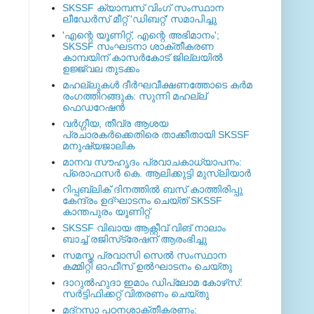
SKSSF ക്യാമ്പസ് വിംഗ് സംസ്ഥാന
ലീഡേർസ് മീറ്റ് 'ഡിബറ്റ്' സമാപിച്ചു
'എന്റെ യൂണിറ്റ്, എന്റെ അഭിമാനം';
SKSSF സംഘടനാ ശാക്തീകരണ
കാമ്പയിന് കാസര്‍കോട് ജില്ലയില്‍
ഉജ്ജ്വല തുടക്കം
മഹല്ലുകള്‍ ദീര്‍ഘവീക്ഷണത്തോടെ കര്‍മ
രംഗത്തിറങ്ങുക: സുന്നി മഹല്ല്
ഫെഡറേഷന്‍
വര്‍ഗ്ഗീയ, തീവ്ര ആശയ
പ്രചാരകര്‍ക്കെതിരെ താക്കീതായി SKSSF
മനുഷ്യജാലിക
മാനവ സൗഹൃദം പ്രവാചകാധ്യാപനം:
പ്രൊഫസർ കെ. ആലിക്കുട്ടി മുസ്ലിയാർ
റിപ്പബ്ലിക് ദിനത്തില്‍ ബസ് കാത്തിരിപ്പു
കേന്ദ്രം ഉദ്ഘാടനം ചെയ്ത്‌ SKSSF
കാന്തപുരം യൂണിറ്റ്
SKSSF വിഖായ ആക്റ്റീവ് വിങ് നാലാം
ബാച്ച് രജിസ്‌ട്രേഷന് ആരംഭിച്ചു
സമസ്ത പ്രവാസി സെല്‍ സംസ്ഥാന
കമ്മിറ്റി ഓഫീസ് ഉല്‍ഘാടനം ചെയ്തു
ദാറുല്‍ഹുദാ ഇമാം ഡിപ്ലോമ കോഴ്‌സ്:
സര്‍ട്ടിഫിക്കറ്റ് വിതരണം ചെയ്തു
മദ്‌റസാ പഠനശാക്തീകരണം;