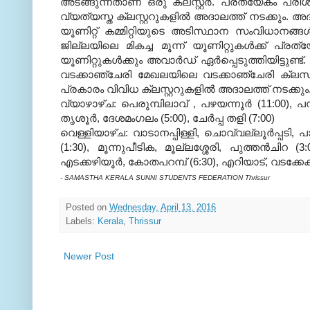
അടങ്ങുന്നതാണ് ഒരു ക്ലസ്റ്റര്‍. പ്രത്യേകം പരി
വ്യത്യസ്ത ക്ലസ്റ്ററുകളില്‍ അദാലത്ത് നടക്കും. അ
യൂണിറ്റ് കമ്മിറ്റിയുടെ അടിസ്ഥാന സംവിധാനങ്ങള്
ജില്ലയിലെ മികച്ച മൂന്ന് യൂണിറ്റുകള്‍ക്ക് പ്
യൂണിറ്റുകള്‍ക്കും അവാര്‍ഡ് ഏര്‍പ്പെടുത്തിയിട്ടുണ്
വടക്കാഞ്ചേരി മേഖലയിലെ വടക്കാഞ്ചേരി ക്ലസറ്റ
പ്രകാരം വിവിധ ക്ലസ്റ്ററുകളില്‍ അദാലത്ത് നടക്കും
വ്യാഴാഴ്ച: പെരുമ്പിലാവ് , പഴയന്നൂര്‍ (11:00), പന്ന
തൃശൂര്‍, ദേശമംഗലം (5:00), ചേര്‍പ്പ തളി (7:00)
വെള്ളിയാഴ്ച: വാടാനപ്പിള്ളി, ചൊവ്വല്ലൂര്‍പ്പടി, പാലപ
(1:30), മൂന്നുപീടിക, മൂല്ലശ്ശേരി, പുത്തന്‍ചിറ 
എടക്കഴിയൂര്‍, കോതപറമ്പ് (6:30), എറിയാട്, വടക്കേക്ക
- SAMASTHA KERALA SUNNI STUDENTS FEDERATION Thrissur
Posted on
Wednesday, April 13, 2016
Labels:
Kerala
,
Thrissur
Newer Post