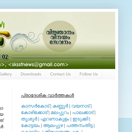
Gallery
Downloads
Contact Us
Follow Us
പ്രാദേശിക വാര്‍ത്തകള്‍
കാസര്‍കോട്
|
കണ്ണൂര്‍
|
വയനാട്
|
ലാ
കോഴിക്കോട്
|
മലപ്പുറം
|
പാലക്കാട്
|
ായ
തൃശൂര്‍
|
എറണാകുളം
|
ഇടുക്കി
|
ത്
കോട്ടയം
|
ആലപ്പുഴ
|
പത്തനംതിട്ട
|
്‍
കൊല്ലം
|
തിരുവനന്തപുരം
|