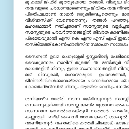
മുഹമ്മദ് ജിഫ്രി മുത്തുക്കോയ തങ്ങള്‍. വിശുദ്ധ ദീന
നന്മ വളരെ പ്രധാനമാണെന്നും ജീവിതം നന്മ നിറ
പ്രതിഫലമാണ് നാഥന്‍ ഒരുക്കിവെച്ചതെന്നും, മാ
വിശ്വാസിക്ക് വേണ്ടെതെന്നും തങ്ങള്‍ പറഞ്ഞ
മഹാരഥന്മാര്‍ നയിച്ചതാണ് സമസ്തയുടെ വളര്‍ച
സമസ്തയുടെ പ്രവര്‍ത്തനങ്ങളില്‍ തീവ്രത കാണിക്കണമെ
പ്രമേയവുമായി എസ് കെ എസ് എസ് എഫ് ഇബാദ് സം
തസ്‌കിയത്ത് കോണ്‍ഫ്രന്‍സിന് സമാപന സന്ദേശം ന
സൈനുല്‍ ഉലമ ചെറുശ്ശേരി ഉസ്താദിന്റെ പേരിലൊ
വൈകുന്നേരം നാലിന് തുടങ്ങി 48 മണിക്കൂര്‍ നീണ
ഭാഗങ്ങളില്‍ നിന്നും, ഇതര സംസ്ഥാനങ്ങളില്‍ നിന
മജ് ലിസുകള്‍, മഹാന്മാരുടെ ഉപദേശങ്ങള്‍
ജീവിതരീതികള്‍ക്കാവശ്യമായ പഠനാര്‍ഹമായ ക്ലാസ്
കോണ്‍ഫ്രന്‍സില്‍ നിന്നും ആത്മീയ വെളിച്ചം നേടി
ശനിയാഴ്ച രാത്രി നടന്ന മജ്‌ലിസുന്നൂര്‍ സദസ്
സെഷനുകളിലായി സമസ്ത കേന്ദ്ര മുശാവറ അംഗം 
സംസ്ഥാന ജനറല്‍സെക്രട്ടറി സത്താര്‍ പന്തല്ലൂര്
കണ്ണന്തളി, ഹമീദ് ഫൈസി അമ്പലക്കടവ്, ശാഹുല്‍ ഹമീദ
വാണിയന്നൂര്‍, വഹാബ് ഹൈത്തമി ചീക്കോട്, ഷാജഹാന
സാലിം ഫൈസി ഒളവട്ടൂര്‍, ആസിഫ് ദാരിമി പുളിക്കല്‍