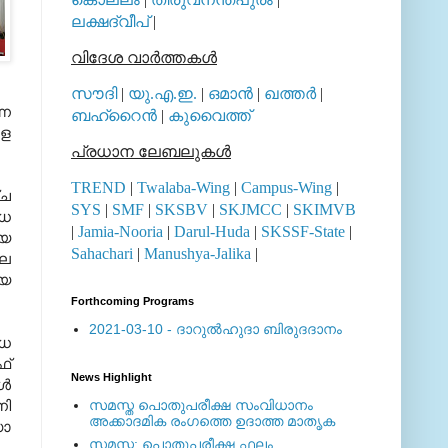
ലക്ഷദ്വീപ്
|
വിദേശ വാര്‍ത്തകള്‍
സൗദി
|
യു.എ.ഇ.
|
ഒമാന്‍
|
ഖത്തര്‍
|
്ന
ബഹ്റൈന്‍
|
കുവൈത്ത്
രള
പ്രധാന ലേബലുകള്‍
TREND
|
Twalaba-Wing
|
Campus-Wing
|
്ച
SYS
|
SMF
|
SKSBV
|
SKJMCC
|
SKIMVB
ിധ
|
Jamia-Nooria
|
Darul-Huda
|
SKSSF-State
|
ീയ
Sahachari
|
Manushya-Jalika
|
ലെ
ായ
Forthcoming Programs
2021-03-10 - ദാറുല്‍ഹുദാ ബിരുദദാനം
ിധ
ഫ്
News Highlight
്‍
നി
സമസ്ത പൊതുപരീക്ഷ സംവിധാനം
അക്കാദമിക രംഗത്തെ ഉദാത്ത മാതൃക
ഡോ
സമസ്ത: പൊതുപരീക്ഷ ഫലം