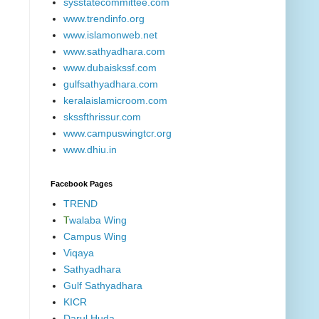
sysstatecommittee.com
www.trendinfo.org
www.islamonweb.net
www.sathyadhara.com
www.dubaiskssf.com
gulfsathyadhara.com
keralaislamicroom.com
skssfthrissur.com
www.campuswingtcr.org
www.dhiu.in
Facebook Pages
TREND
T
walaba Wing
Campus Wing
Viqaya
Sathyadhara
Gulf Sathyadhara
KICR
Darul Huda