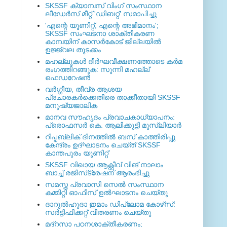
SKSSF ക്യാമ്പസ് വിംഗ് സംസ്ഥാന
ലീഡേർസ് മീറ്റ് 'ഡിബറ്റ്' സമാപിച്ചു
'എന്റെ യൂണിറ്റ്, എന്റെ അഭിമാനം';
SKSSF സംഘടനാ ശാക്തീകരണ
കാമ്പയിന് കാസര്‍കോട് ജില്ലയില്‍
ഉജ്ജ്വല തുടക്കം
മഹല്ലുകള്‍ ദീര്‍ഘവീക്ഷണത്തോടെ കര്‍മ
രംഗത്തിറങ്ങുക: സുന്നി മഹല്ല്
ഫെഡറേഷന്‍
വര്‍ഗ്ഗീയ, തീവ്ര ആശയ
പ്രചാരകര്‍ക്കെതിരെ താക്കീതായി SKSSF
മനുഷ്യജാലിക
മാനവ സൗഹൃദം പ്രവാചകാധ്യാപനം:
പ്രൊഫസർ കെ. ആലിക്കുട്ടി മുസ്ലിയാർ
റിപ്പബ്ലിക് ദിനത്തില്‍ ബസ് കാത്തിരിപ്പു
കേന്ദ്രം ഉദ്ഘാടനം ചെയ്ത്‌ SKSSF
കാന്തപുരം യൂണിറ്റ്
SKSSF വിഖായ ആക്റ്റീവ് വിങ് നാലാം
ബാച്ച് രജിസ്‌ട്രേഷന് ആരംഭിച്ചു
സമസ്ത പ്രവാസി സെല്‍ സംസ്ഥാന
കമ്മിറ്റി ഓഫീസ് ഉല്‍ഘാടനം ചെയ്തു
ദാറുല്‍ഹുദാ ഇമാം ഡിപ്ലോമ കോഴ്‌സ്:
സര്‍ട്ടിഫിക്കറ്റ് വിതരണം ചെയ്തു
മദ്‌റസാ പഠനശാക്തീകരണം;