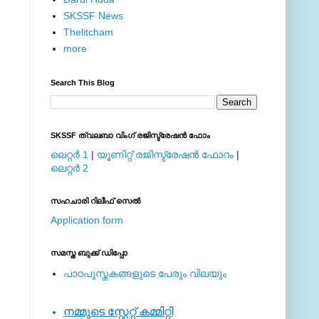
SKSSF News
Thelitcham
more
Search This Blog
SKSSF ത്വലബാ വിംഗ് രജിസ്ട്രേഷന്‍ ഫോം
ലെറ്റര്‍ 1
|
യൂണിറ്റ് രജിസ്ട്രേഷന്‍ ഫോറം
|
ലെറ്റര്‍ 2
സഹചാരി റിലീഫ് സെല്‍
Application form
സമസ്ത ബുക്ക് ഡിപ്പോ
പാഠപുസ്തകങ്ങളുടെ പേരും വിലയും
നമ്മുടെ സ്റ്റേറ്റ് കമ്മിറ്റി