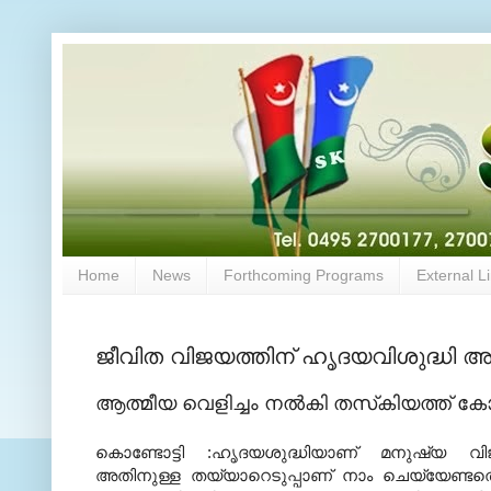
Home
News
Forthcoming Programs
External L
ജീവിത വിജയത്തിന് ഹൃദയവിശുദ്ധി അന
ആത്മീയ വെളിച്ചം നല്‍കി തസ്‌കിയത്ത് 
കൊണ്ടോട്ടി :ഹൃദയശുദ്ധിയാണ് മനുഷ്യ വിജ
അതിനുള്ള തയ്യാറെടുപ്പാണ് നാം ചെയ്യേണ്ടതെന