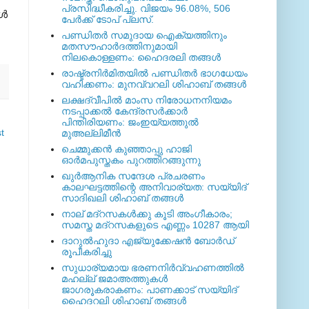
പ്രസിദ്ധീകരിച്ചു. വിജയം 96.08%, 506
്‍
പേര്‍ക്ക് ടോപ് പ്ലസ്.
പണ്ഡിതര്‍ സമുദായ ഐക്യത്തിനും
മതസൗഹാര്‍ദത്തിനുമായി
നിലകൊള്ളണം: ഹൈദരലി തങ്ങള്‍
രാഷ്ട്രനിര്‍മിതയില്‍ പണ്ഡിതര്‍ ഭാഗധേയം
വഹിക്കണം: മുനവ്വറലി ശിഹാബ് തങ്ങള്‍
ലക്ഷദ്വീപില്‍ മാംസ നിരോധനനിയമം
നടപ്പാക്കല്‍ കേന്ദ്രസര്‍ക്കാര്‍
പിന്തിരിയണം: ജംഇയ്യത്തുല്‍
t
മുഅല്ലിമീന്‍
ചെമ്മുക്കന്‍ കുഞ്ഞാപ്പു ഹാജി
ഓര്‍മപുസ്തകം പുറത്തിറങ്ങുന്നു
ഖുര്‍ആനിക സന്ദേശ പ്രചരണം
കാലഘട്ടത്തിന്റെ അനിവാര്യത: സയ്യിദ്
സാദിഖലി ശിഹാബ് തങ്ങള്‍
നാല് മദ്‌റസകള്‍ക്കു കൂടി അംഗീകാരം;
സമസ്ത മദ്‌റസകളുടെ എണ്ണം 10287 ആയി
ദാറുല്‍ഹുദാ എജ്യുക്കേഷന്‍ ബോര്‍ഡ്
രൂപീകരിച്ചു
സുധാര്യമായ ഭരണനിര്‍വ്വഹണത്തില്‍
മഹല്ല് ജമാഅത്തുകള്‍
ജാഗരൂകരാകണം: പാണക്കാട് സയ്യിദ്
ഹൈദറലി ശിഹാബ് തങ്ങള്‍