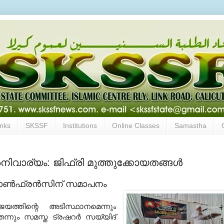
inks
SKSSF
Institutions
Online Classes
Samastha
ിവാര്യം: ജിഫ്രി മുത്തുക്കോയതങ്ങള്‍
കോണ്‍ഫ്രന്‍സിന് സമാപനം
യത്തിന്റെ അടിസ്ഥാനമെന്നും
്നും സമസ്ത ട്രഷറര്‍ സയ്യിദ്