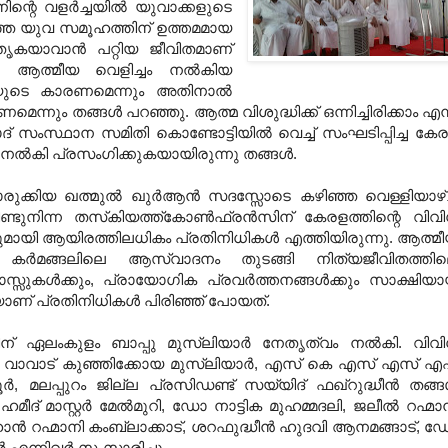
ിന്റെ വളര്‍ച്ചയില്‍ യുവാക്കളുടെ
ഞ്ഞ യുവ സമൂഹത്തിന് ഉത്തമമായ
തൃകയാവാന്‍ പറ്റിയ ജീവിതമാണ്
ു. ആത്മീയ വെളിച്ചം നല്‍കിയ
്ചയുടെ കാരണമെന്നും അതിനാല്‍
ന്നും തങ്ങള്‍ പറഞ്ഞു. ആത്മ വിശുദ്ധിക്ക് ഒന്നിച്ചിരിക്കാം എന
സ്ഥാന സമിതി കൊണ്ടോട്ടിയില്‍ വെച്ച് സംഘടിപ്പിച്ച കേ
ല്‍കി പ്രസംഗിക്കുകയായിരുന്നു തങ്ങള്‍.
രുക്കിയ ഖത്മുല്‍ ഖുര്‍ആന്‍ സദസ്സോടെ കഴിഞ്ഞ വെള്ളിയാഴ
്ടുനിന്ന തസ്‌കിയത്ത്‌കോണ്‍ഫ്രന്‍സിന് കേരളത്തിന്റെ വിവ
്നുമായി ആയിരത്തിലധികം പ്രതിനിധികള്‍ എത്തിയിരുന്നു. ആത്മ
, കര്‍മങ്ങലിലെ ആസ്വാദനം തുടങ്ങി നിത്യജീവിതത്തി
സുകള്‍ക്കും, പ്രായോഗിക പ്രവര്‍ത്തനങ്ങള്‍ക്കും സാക്ഷിയ
യാണ് പ്രതിനിധികള്‍ പിരിഞ്ഞ് പോയത്.
സിന് ഏലംകുളം ബാപ്പു മുസ്‌ലിയാര്‍ നേതൃത്വം നല്‍കി. വിവ
വാവാട് കുഞ്ഞിക്കോയ മുസ്‌ലിയാര്‍, എസ് കെ എസ് എസ് എ
‍, മലപ്പുറം ജില്ല പ്രസിഡണ്ട് സയ്യിദ് ഫഖ്‌റുദ്ധീന്‍ തങ്ങള
് മാസ്റ്റര്‍ മേല്‍മുറി, ഡോ നാട്ടിക മുഹമ്മദലി, ജലീല്‍ റഹ്മാ
്‍ റഹ്മാനി കംബ്ലാക്കാട്, ശറഫുദ്ധീന്‍ ഹുദവി ആനമങ്ങാട്, 
 എന്നിവര്‍ സംസാരിച്ചു.