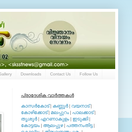
Gallery
Downloads
Contact Us
Follow Us
പ്രാദേശിക വാര്‍ത്തകള്‍
കാസര്‍കോട്
|
കണ്ണൂര്‍
|
വയനാട്
|
കോഴിക്കോട്
|
മലപ്പുറം
|
പാലക്കാട്
|
തൃശൂര്‍
|
എറണാകുളം
|
ഇടുക്കി
|
കോട്ടയം
|
ആലപ്പുഴ
|
പത്തനംതിട്ട
|
കൊല്ലം
|
തിരുവനന്തപുരം
|