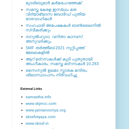
മുദരിബുമാര്‍ കര്‍മരംഗത്തേക്ക്
സമസ്ത കേരള ഇസ്ലാം മത
വിദ്യാഭ്യാസ ബോര്‍ഡ് പുതിയ
ഭാരവാഹികള്‍
സഹചാരി അപേക്ഷകൾ ഓൺലൈനിൽ
സ്വീകരിക്കും
ദാറുല്‍ഹുദാ: വനിതാ കാമ്പസ്
അനുവദിക്കും
SMF തര്‍ത്തീബ്-2021 നൂറ്റിപ്പത്ത്
മേഖലകളില്‍
ആറ് മദ്റസകള്‍ക്ക് കൂടി പുതുതായി
അംഗീകാരം; സമസ്ത മദ്റസകള്‍ 10,283
സൈനുല്‍ ഉലമാ സ്മാരക മന്ദിരം;
ശിലാസ്ഥാപനം നിര്‍വഹിച്ചു
External ‎Links
samastha.info
www.skjmcc.com
www.jamianooriya.org
skssfviqaya.com
www.skssf.in