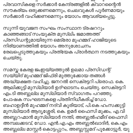
പ്രവാസികളെ സര്‍ക്കാര്‍ കേന്ദ്രങ്ങളില്‍ ക്വാറന്റൈന്‍
സൗകര്യം ഒരുക്കണമെന്നും, ചെലവുകള്‍ പൂര്‍ണമായും
സര്‍ക്കാര്‍ വഹിക്കണമെന്നും യോഗം ആവശ്യപ്പെട്ടു.
സുന്നി യുവജന സംഘം സംസ്ഥാന ട്രഷററും
കാഞ്ഞങ്ങാട് സംയുക്ത മുസ്‌ലിം ജമാഅത്ത്
പ്രസിഡന്റുമായിരുന്ന മെട്രോ മുഹമ്മദ് ഹാജിയുടെ
നിര്യാണത്തില്‍ യോഗം അനുശോചനം
രേഖപ്പെടുത്തുകയും പ്രത്യേക പ്രാര്‍ത്ഥന നടത്തുകയും
ചെയ്തു.
സമസ്ത കേരള ജംഇയ്യത്തുല്‍ ഉലമാ പ്രസിഡന്റ്
സയ്യിദ് മുഹമ്മദ് ജിഫ്‌രി മുത്തുക്കോയ തങ്ങള്‍
അദ്ധ്യക്ഷത വഹിച്ചു. ജനറല്‍ സെക്രട്ടറി പ്രൊഫ. കെ.
ആലിക്കുട്ടി മുസ്‌ലിയാര്‍ ഉദ്ഘാടനം ചെയ്തു. സെക്രട്ടറി
എം.ടി അബ്ദുല്ല മുസ്‌ലിയാര്‍ സ്വാഗതം പറഞ്ഞു.
പോഷക സംഘടനകളെ പ്രതിനിധീകരിച്ച് ഡോ.
ബഹാഉദ്ദീന്‍ മുഹമ്മദ് നദ്‌വി കൂരിയാട്, പി.കെ ഹംസക്കുട്ടി
മുസ്‌ലിയാര്‍ ആദൃശ്ശേരി, കെ. ഉമര്‍ ഫൈസി മുക്കം, എ.വി
അബ്ദുറഹ്മാന്‍ മുസ്‌ലിയാര്‍ നന്തി, അബ്ദുല്‍ഹമീദ് ഫൈസി
അമ്പലക്കടവ്, ഡോ. എന്‍.എ.എം അബ്ദുല്‍ഖാദിര്‍, കെ.എം
അബ്ദുല്ല മാസ്റ്റര്‍ കൊട്ടപ്പുറം, അബ്ദുസ്സമദ് പൂക്കോട്ടൂര്‍, യു