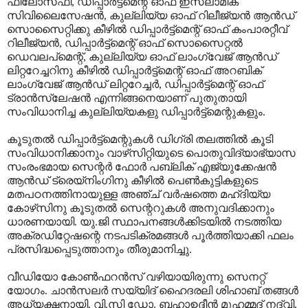
ഫിലോസഫി, ഡിപ്പാര്‍ട്ട്‌മെന്റ് ഓഫ് ഇസ്‌ലാമിക്
സിവിലൈസേഷന്‍, കുല്ലിയ്യ ഓഫ് റിലീജ്യന്‍ ആന്‍ഡ്
സൊസൈറ്റിക്കു കീഴില്‍ ഡിപ്പാര്‍ട്ട്‌മെന്റ് ഓഫ് കംപാരറ്റീവ്
റിലീജ്യന്‍, ഡിപ്പാര്‍ട്ട്‌മെന്റ് ഓഫ് സൊസൈറ്റല്‍
ഡെവലപ്‌മെന്റ്, കുല്ലിയ്യ ഓഫ് ലാംഗ്വേജ് ആന്‍ഡ്
ലിറ്ററേച്ചറിനു കീഴില്‍ ഡിപ്പാര്‍ട്ട്‌മെന്റ് ഓഫ് അറബിക്
ലാംഗ്വേജ് ആന്‍ഡ് ലിറ്ററേച്ചര്‍, ഡിപ്പാര്‍ട്ട്‌മെന്റ് ഓഫ്
ട്രാന്‍സ്‌ലേഷന്‍ എന്നിങ്ങനെയാണ് പുതുതായി
സംവിധാനിച്ച കുല്ലിയ്യകളു ഡിപ്പാര്‍ട്ട്‌മെന്റുകളും.
കൂടുതല്‍ ഡിപ്പാര്‍ട്ട്‌മെന്റുകള്‍ ഡിഗ്രി തലത്തില്‍ കൂടി
സംവിധാനിക്കാനും വാഴ്‌സിറ്റിയുടെ പൊതുവിദ്യാഭ്യാസ
സംരംഭമായ സെന്റര്‍ ഫോര്‍ പബ്ലിക് എജ്യുക്കേഷന്‍
ആന്‍ഡ് ട്രെയ്‌നിംഗിനു കീഴില്‍ പെണ്‍കുട്ടികളുടെ
മതപഠനത്തിനായുള്ള അഞ്ച് വര്‍ഷത്തെ മഹ്ദിയ്യ
കോഴ്‌സിനു കൂടുതല്‍ സെന്ററുകള്‍ അനുവദിക്കാനും
ധാരണയായി. യു.ജി സ്ഥാപനങ്ങള്‍ക്കിടയില്‍ നടത്തിയ
അക്രഡിറ്റേഷന്റെ നടപടിക്രമങ്ങള്‍ പൂര്‍ത്തിയാക്കി ഫലം
പ്രസിദ്ധപ്പെടുത്താനും തീരുമാനിച്ചു.
വീഡിയോ കോണ്‍ഫറന്‍സ് വഴിയായിരുന്നു സെനറ്റ്
യോഗം. ചാന്‍സലര്‍ സയ്യിദ് ഹൈദരലി ശിഹാബ് തങ്ങള്‍
അധ്യക്ഷനായി. വി.സി ഡോ. ബഹാഉദ്ദീന്‍ മുഹമ്മദ് നദ്‌വി,