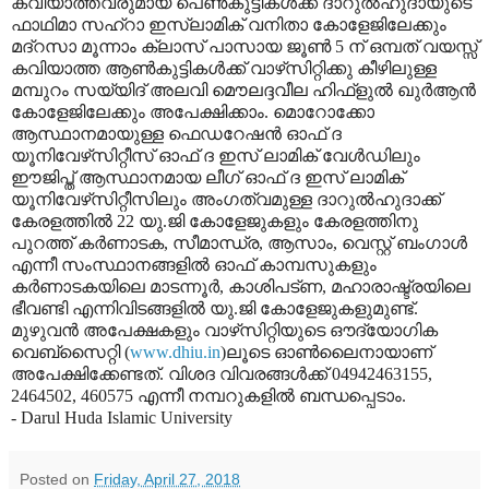
കവിയാത്തവരുമായ പെണ്‍കുട്ടികള്‍ക്ക് ദാറുല്‍ഹുദായുടെ
ഫാഥിമാ സഹ്‌റാ ഇസ്‌ലാമിക് വനിതാ കോളേജിലേക്കും
മദ്‌റസാ മൂന്നാം ക്ലാസ് പാസായ ജൂണ്‍ 5 ന് ഒമ്പത് വയസ്സ്
കവിയാത്ത ആണ്‍കുട്ടികള്‍ക്ക് വാഴ്‌സിറ്റിക്കു കീഴിലുള്ള
മമ്പുറം സയ്യിദ് അലവി മൌലദ്ദവീല ഹിഫ്‌ളുല്‍ ഖുര്‍ആന്‍
കോളേജിലേക്കും അപേക്ഷിക്കാം. മൊറോക്കോ
ആസ്ഥാനമായുള്ള ഫെഡറേഷന്‍ ഓഫ് ദ
യൂനിവേഴ്‌സിറ്റീസ് ഓഫ് ദ ഇസ് ലാമിക് വേള്‍ഡിലും
ഈജിപ്ത് ആസ്ഥാനമായ ലീഗ് ഓഫ് ദ ഇസ് ലാമിക്
യൂനിവേഴ്‌സിറ്റീസിലും അംഗത്വമുള്ള ദാറുല്‍ഹുദാക്ക്
കേരളത്തില്‍ 22 യു.ജി കോളേജുകളും കേരളത്തിനു
പുറത്ത് കര്‍ണാടക, സീമാന്ധ്ര, ആസാം, വെസ്റ്റ് ബംഗാള്‍
എന്നീ സംസ്ഥാനങ്ങളില്‍ ഓഫ് കാമ്പസുകളും
കര്‍ണാടകയിലെ മാടന്നൂര്‍, കാശിപട്ണ, മഹാരാഷ്ട്രയിലെ
ഭീവണ്ടി എന്നിവിടങ്ങളില്‍ യു.ജി കോളേജുകളുമുണ്ട്.
മുഴുവന്‍ അപേക്ഷകളും വാഴ്‌സിറ്റിയുടെ ഔദ്യോഗിക
വെബ്‌സൈറ്റി (
www.dhiu.in
)ലൂടെ ഓണ്‍ലൈനായാണ്
അപേക്ഷിക്കേണ്ടത്. വിശദ വിവരങ്ങള്‍ക്ക് 04942463155,
2464502, 460575 എന്നീ നമ്പറുകളില്‍ ബന്ധപ്പെടാം.
- Darul Huda Islamic University
Posted on
Friday, April 27, 2018