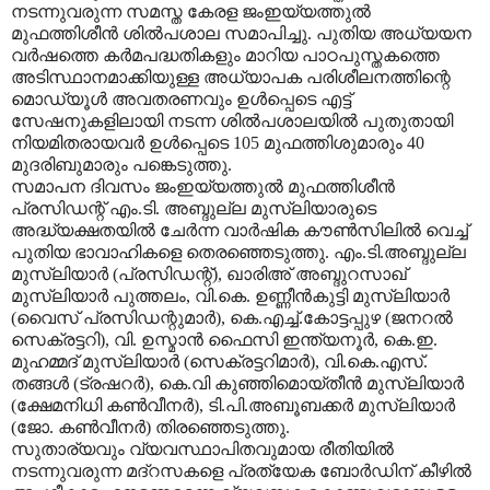
നടന്നുവരുന്ന സമസ്ത കേരള ജംഇയ്യത്തുല്‍
മുഫത്തിശീന്‍ ശില്‍പശാല സമാപിച്ചു. പുതിയ അധ്യയന
വര്‍ഷത്തെ കര്‍മപദ്ധതികളും മാറിയ പാഠപുസ്തകത്തെ
അടിസ്ഥാനമാക്കിയുള്ള അധ്യാപക പരിശീലനത്തിന്റെ
മൊഡ്യൂള്‍ അവതരണവും ഉള്‍പ്പെടെ എട്ട്
സേഷനുകളിലായി നടന്ന ശില്‍പശാലയില്‍ പുതുതായി
നിയമിതരായവര്‍ ഉള്‍പ്പെടെ 105 മുഫത്തിശുമാരും 40
മുദരിബുമാരും പങ്കെടുത്തു.
സമാപന ദിവസം ജംഇയ്യത്തുല്‍ മുഫത്തിശീന്‍
പ്രസിഡന്റ് എം.ടി. അബ്ദുല്ല മുസ്‌ലിയാരുടെ
അദ്ധ്യക്ഷതയില്‍ ചേര്‍ന്ന വാര്‍ഷിക കൗണ്‍സിലില്‍ വെച്ച്
പുതിയ ഭാവാഹികളെ തെരഞ്ഞെടുത്തു. എം.ടി.അബ്ദുല്ല
മുസ്‌ലിയാര്‍ (പ്രസിഡന്റ്), ഖാരിഅ് അബ്ദുറസാഖ്
മുസ്‌ലിയാര്‍ പുത്തലം, വി.കെ. ഉണ്ണീന്‍കുട്ടി മുസ്‌ലിയാര്‍
(വൈസ് പ്രസിഡന്റുമാര്‍), കെ.എച്ച്.കോട്ടപ്പുഴ (ജനറല്‍
സെക്രട്ടറി), വി. ഉസ്മാന്‍ ഫൈസി ഇന്ത്യനൂര്‍, കെ.ഇ.
മുഹമ്മദ് മുസ്‌ലിയാര്‍ (സെക്രട്ടറിമാര്‍), വി.കെ.എസ്.
തങ്ങള്‍ (ട്രഷറര്‍), കെ.വി കുഞ്ഞിമൊയ്തീന്‍ മുസ്‌ലിയാര്‍
(ക്ഷേമനിധി കണ്‍വീനര്‍), ടി.പി.അബൂബക്കര്‍ മുസ്‌ലിയാര്‍
(ജോ. കണ്‍വീനര്‍) തിരഞ്ഞെടുത്തു.
സുതാര്യവും വ്യവസ്ഥാപിതവുമായ രീതിയില്‍
നടന്നുവരുന്ന മദ്‌റസകളെ പ്രത്യേക ബോര്‍ഡിന് കീഴില്‍