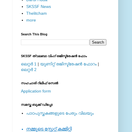
SKSSF News
Thelitcham
more
Search This Blog
SKSSF ത്വലബാ വിംഗ് രജിസ്ട്രേഷന്‍ ഫോം
ലെറ്റര്‍ 1
|
യൂണിറ്റ് രജിസ്ട്രേഷന്‍ ഫോറം
|
ലെറ്റര്‍ 2
സഹചാരി റിലീഫ് സെല്‍
Application form
സമസ്ത ബുക്ക് ഡിപ്പോ
പാഠപുസ്തകങ്ങളുടെ പേരും വിലയും
നമ്മുടെ സ്റ്റേറ്റ് കമ്മിറ്റി