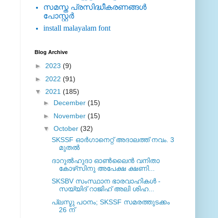
സമസ്ത പ്രസിദ്ധീകരണങ്ങള്‍
പോസ്റ്റര്‍
install malayalam font
Blog Archive
►
2023
(9)
►
2022
(91)
▼
2021
(185)
►
December
(15)
►
November
(15)
▼
October
(32)
SKSSF ഓര്‍ഗാനെറ്റ് അദാലത്ത് നവം. 3
മുതല്‍
ദാറുല്‍ഹുദാ ഓണ്‍ലൈന്‍ വനിതാ
കോഴ്‌സിനു അപേക്ഷ ക്ഷണി...
SKSBV സംസ്ഥാന ഭാരവാഹികള്‍ -
സയ്യിദ് റാജിഹ് അലി ശിഹ...
പ്ലസ്ടു പഠനം; SKSSF സമരത്തുടക്കം
26 ന്