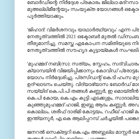
ബോര്‍ഡിന്റെ നിര്‍ദ്ദേശ പ്രകാരം ജില്ലാ-മദ്
മുഅല്ലിമീന്റേയും സംയുക്ത യോഗങ്ങള്‍ ഒക്ടോ
പൂര്‍ത്തിയാക്കും.
'ജിഹാദ്: വിമര്‍ശനവും യാഥാര്‍ത്ഥ്യവും' എന
നേതൃത്വത്തില്‍ 2021 ഒക്ടോബര്‍ മുതല്‍ ഡിസംബര
തീരുമാനിച്ചു. സമസ്ത ഏകോപന സമിതിയുടെ നിര്‍ദ
നേതൃത്വത്തില്‍ സൗഹൃദ കൂട്ടായ്മകള്‍ സംഘടിപ്പ
'മുഹമ്മദ് നബി(സ): സത്യം, സ്നേഹം, സദ്വിചാരം'
ക്യാമ്പയിന്‍ വിജയിപ്പിക്കാനും കോവിഡ് പ്രോട്
യോഗം നിര്‍ദ്ദേശിച്ചു. പ്രസിഡന്റ് കെ.ടി ഹംസ 
ഉദ്ഘാടനം ചെയ്തു. വിദ്യാഭ്യാസ ബോര്‍ഡ് മാനേജര്‍
സയ്യിദ് കെ.പി.പി തങ്ങള്‍ കണ്ണൂര്‍, ഇ മൊയ്ത
കെ.പി കോയ, കെ.എം കുട്ടി എടക്കുളം, സാദാലിയാഖത
കുഞ്ഞുമുഹമ്മദ് ഹാജി, ഇബ്നു ആദം കണ്ണൂര്‍, അ
കൊല്ലം, ശരീഫ് ദാരിമി കോട്ടയം, റഫീഖ് ഹാജി മ
ഇന്ത്യനൂര്‍, എ.കെ ആലിപ്പറമ്പ് ചര്‍ച്ചയില്‍ പങ്കെട
ജനറല്‍ സെക്രട്ടറി കെ.എം അബ്ദുല്ല മാസ്റ്റര്‍ ക
തങ്ങള്‍ വെട്ടിച്ചിറ നന്ദിയും പറഞ്ഞു.