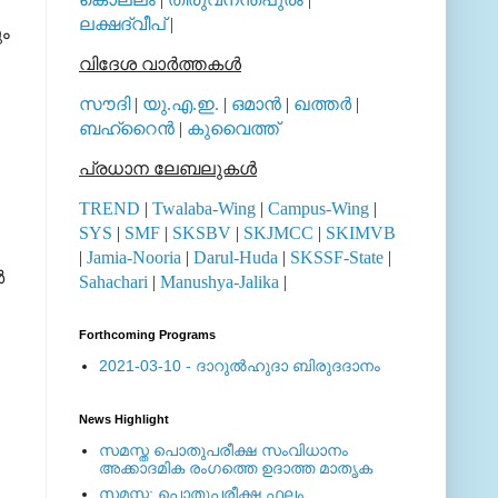
ലക്ഷദ്വീപ്
|
ും
വിദേശ വാര്‍ത്തകള്‍
സൗദി
|
യു.എ.ഇ.
|
ഒമാന്‍
|
ഖത്തര്‍
|
ബഹ്റൈന്‍
|
കുവൈത്ത്
പ്രധാന ലേബലുകള്‍
TREND
|
Twalaba-Wing
|
Campus-Wing
|
SYS
|
SMF
|
SKSBV
|
SKJMCC
|
SKIMVB
|
Jamia-Nooria
|
Darul-Huda
|
SKSSF-State
|
‍
Sahachari
|
Manushya-Jalika
|
Forthcoming Programs
2021-03-10 - ദാറുല്‍ഹുദാ ബിരുദദാനം
News Highlight
സമസ്ത പൊതുപരീക്ഷ സംവിധാനം
അക്കാദമിക രംഗത്തെ ഉദാത്ത മാതൃക
സമസ്ത: പൊതുപരീക്ഷ ഫലം