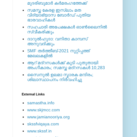
മുദരിബുമാര്‍ കര്‍മരംഗത്തേക്ക്
സമസ്ത കേരള ഇസ്ലാം മത
വിദ്യാഭ്യാസ ബോര്‍ഡ് പുതിയ
ഭാരവാഹികള്‍
സഹചാരി അപേക്ഷകൾ ഓൺലൈനിൽ
സ്വീകരിക്കും
ദാറുല്‍ഹുദാ: വനിതാ കാമ്പസ്
അനുവദിക്കും
SMF തര്‍ത്തീബ്-2021 നൂറ്റിപ്പത്ത്
മേഖലകളില്‍
ആറ് മദ്റസകള്‍ക്ക് കൂടി പുതുതായി
അംഗീകാരം; സമസ്ത മദ്റസകള്‍ 10,283
സൈനുല്‍ ഉലമാ സ്മാരക മന്ദിരം;
ശിലാസ്ഥാപനം നിര്‍വഹിച്ചു
External ‎Links
samastha.info
www.skjmcc.com
www.jamianooriya.org
skssfviqaya.com
www.skssf.in