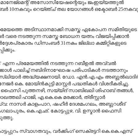
റസാ-മാനേജ്മെന്റ് അസോസിയേഷന്റെയും ജംഇയ്യത്തുല്‍
ബര്‍ 10നകവും റെയ്ഞ്ച് തല യോഗങ്ങള്‍ ഒക്ടോബര്‍ 25നകവ
്ന പ്രമേയത്തെ അടിസ്ഥാനമാക്കി സമസ്ത ഏകോപന സമിതിയുടെ
്‍ വരെ നടത്തുന്ന സമസ്ത ബോധന യത്നം വിജയിപ്പിക്കാന്‍
്ദേശപ്രകാരം ഡിസംബര്‍ 31നകം ജില്ലാ കമ്മിറ്റികളുടെ
ിക്കും.
 എന്ന പ്രമേയത്തില്‍ നടത്തുന്ന റബീഉല്‍ അവ്വല്‍
ടക്കോള്‍ പാലിച്ച് നബിദിനാഘോഷ പരിപാടികള്‍ നടത്താനും
മുസ്ലിയാര്‍ അദ്ധ്യക്ഷനായി. ഡോ. എന്‍.എ.എം അബ്ദുല്‍ഖാദിര്
 കെ. മോയിന്‍കുട്ടി മാസ്റ്റര്‍ പദ്ധതികള്‍ വിശദീകരിച്ചു.
ീന്‍ ഫൈസി പുത്തനഴി, സയ്യിദ് സാബിഖലി ശിഹാബ് തങ്ങള്‍,
്തലി ഹാജി, എ.കെ.കെ മരക്കാര്‍, ത്രീസ്റ്റാര്‍
ഡ്വ: നാസര്‍ കാളംപാറ, ഷഹീര്‍ ദേശമംഗലം, അബ്ദുറശീദ്
ംഗലാപുരം, കെ.എഛ്. കോട്ടപ്പുഴ, വി. ഉസ്മാന്‍ ഫൈസി
ുത്തു.
ൊട്ടപ്പുറം സ്വാഗതവും, വര്‍ക്കിംഗ് സെക്രട്ടറി കെ.കെ.എസ്