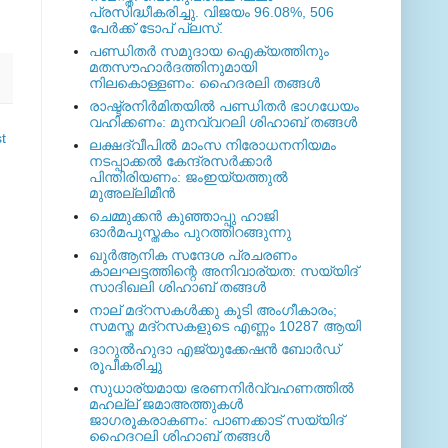
പ്രസിദ്ധീകരിച്ചു. വിജയം 96.08%, 506
പേര്‍ക്ക് ടോപ് പ്ലസ്.
പണ്ഡിതര്‍ സമുദായ ഐക്യത്തിനും
മതസൗഹാര്‍ദത്തിനുമായി
നിലകൊള്ളണം: ഹൈദരലി തങ്ങള്‍
രാഷ്ട്രനിര്‍മിതയില്‍ പണ്ഡിതര്‍ ഭാഗധേയം
വഹിക്കണം: മുനവ്വറലി ശിഹാബ് തങ്ങള്‍
t
ലക്ഷദ്വീപില്‍ മാംസ നിരോധനനിയമം
നടപ്പാക്കല്‍ കേന്ദ്രസര്‍ക്കാര്‍
പിന്തിരിയണം: ജംഇയ്യത്തുല്‍
മുഅല്ലിമീന്‍
ചെമ്മുക്കന്‍ കുഞ്ഞാപ്പു ഹാജി
ഓര്‍മപുസ്തകം പുറത്തിറങ്ങുന്നു
ഖുര്‍ആനിക സന്ദേശ പ്രചരണം
കാലഘട്ടത്തിന്റെ അനിവാര്യത: സയ്യിദ്
സാദിഖലി ശിഹാബ് തങ്ങള്‍
നാല് മദ്‌റസകള്‍ക്കു കൂടി അംഗീകാരം;
സമസ്ത മദ്‌റസകളുടെ എണ്ണം 10287 ആയി
ദാറുല്‍ഹുദാ എജ്യുക്കേഷന്‍ ബോര്‍ഡ്
രൂപീകരിച്ചു
സുധാര്യമായ ഭരണനിര്‍വ്വഹണത്തില്‍
മഹല്ല് ജമാഅത്തുകള്‍
ജാഗരൂകരാകണം: പാണക്കാട് സയ്യിദ്
ഹൈദറലി ശിഹാബ് തങ്ങള്‍