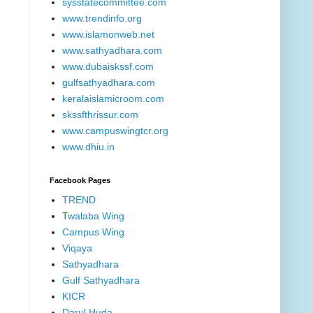
sysstatecommittee.com
www.trendinfo.org
www.islamonweb.net
www.sathyadhara.com
www.dubaiskssf.com
gulfsathyadhara.com
keralaislamicroom.com
skssfthrissur.com
www.campuswingtcr.org
www.dhiu.in
Facebook Pages
TREND
T
walaba Wing
Campus Wing
Viqaya
Sathyadhara
Gulf Sathyadhara
KICR
Darul Huda