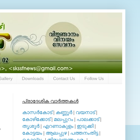
Gallery
Downloads
Contact Us
Follow Us
പ്രാദേശിക വാര്‍ത്തകള്‍
കാസര്‍കോട്
|
കണ്ണൂര്‍
|
വയനാട്
|
കോഴിക്കോട്
|
മലപ്പുറം
|
പാലക്കാട്
|
തൃശൂര്‍
|
എറണാകുളം
|
ഇടുക്കി
|
‍
കോട്ടയം
|
ആലപ്പുഴ
|
പത്തനംതിട്ട
|
കൊല്ലം
|
തിരുവനന്തപുരം
|