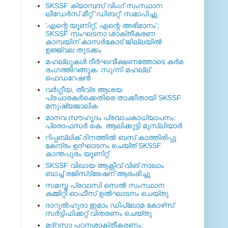
SKSSF ക്യാമ്പസ് വിംഗ് സംസ്ഥാന
ലീഡേർസ് മീറ്റ് 'ഡിബറ്റ്' സമാപിച്ചു
'എന്റെ യൂണിറ്റ്, എന്റെ അഭിമാനം';
SKSSF സംഘടനാ ശാക്തീകരണ
കാമ്പയിന് കാസര്‍കോട് ജില്ലയില്‍
ഉജ്ജ്വല തുടക്കം
മഹല്ലുകള്‍ ദീര്‍ഘവീക്ഷണത്തോടെ കര്‍മ
രംഗത്തിറങ്ങുക: സുന്നി മഹല്ല്
ഫെഡറേഷന്‍
വര്‍ഗ്ഗീയ, തീവ്ര ആശയ
പ്രചാരകര്‍ക്കെതിരെ താക്കീതായി SKSSF
മനുഷ്യജാലിക
മാനവ സൗഹൃദം പ്രവാചകാധ്യാപനം:
പ്രൊഫസർ കെ. ആലിക്കുട്ടി മുസ്ലിയാർ
റിപ്പബ്ലിക് ദിനത്തില്‍ ബസ് കാത്തിരിപ്പു
കേന്ദ്രം ഉദ്ഘാടനം ചെയ്ത്‌ SKSSF
കാന്തപുരം യൂണിറ്റ്
SKSSF വിഖായ ആക്റ്റീവ് വിങ് നാലാം
ബാച്ച് രജിസ്‌ട്രേഷന് ആരംഭിച്ചു
സമസ്ത പ്രവാസി സെല്‍ സംസ്ഥാന
കമ്മിറ്റി ഓഫീസ് ഉല്‍ഘാടനം ചെയ്തു
ദാറുല്‍ഹുദാ ഇമാം ഡിപ്ലോമ കോഴ്‌സ്:
സര്‍ട്ടിഫിക്കറ്റ് വിതരണം ചെയ്തു
മദ്‌റസാ പഠനശാക്തീകരണം;