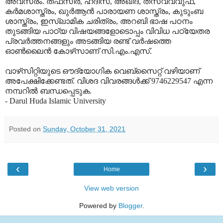
അവസരം. തഫ്‌സീര്‍, ഹദീസ്, അഖീദ, തസ്വവ്വുഫ്,
കര്‍മശാസ്ത്രം, ഖുര്‍ആന്‍ പാരായണ ശാസ്ത്രം, കുടുംബ
ശാസ്ത്രം, ഇസ്‌ലാമിക ചരിത്രം, അറബി ഭാഷ പഠനം
തുടങ്ങിയ പാഠ്യ വിഷയങ്ങളോടൊപ്പം വിവിധ പഠ്യേതര
പ്രവര്‍ത്തനങ്ങളും അടങ്ങിയ രണ്ട് വര്‍ഷത്തെ
ഓണ്‍ലൈന്‍ കോഴ്‌സാണ് സി.എം.എസ്.
വാഴ്‌സിറ്റിയുടെ ഔദ്യോഗിക വെബ്‌സൈറ്റ് വഴിയാണ്
അപേക്ഷിക്കേണ്ടത്. വിശദ വിവരങ്ങള്‍ക്ക് 9746229547 എന്ന
നമ്പറില്‍ ബന്ധപ്പെടുക.
- Darul Huda Islamic University
Posted on
Sunday, October 31, 2021
‹
›
Home
View web version
Powered by
Blogger
.