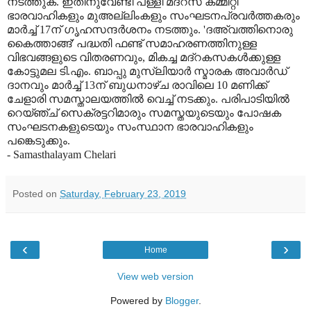
നടത്തുക. ഇതിനുവേണ്ടി പള്ളി മദ്‌റസ കമ്മിറ്റി
ഭാരവാഹികളും മുഅല്ലിംകളും സംഘടനപ്രവര്‍ത്തകരും
മാര്‍ച്ച് 17ന് ഗൃഹസന്ദര്‍ശനം നടത്തും. 'ദഅ്‌വത്തിനൊരു
കൈത്താങ്ങ്' പദ്ധതി ഫണ്ട് സമാഹരണത്തിനുള്ള
വിഭവങ്ങളുടെ വിതരണവും, മികച്ച മദ്‌റകസകള്‍ക്കുള്ള
കോട്ടുമല ടി.എം. ബാപ്പു മുസ്‌ലിയാര്‍ സ്മാരക അവാര്‍ഡ്
ദാനവും മാര്‍ച്ച് 13ന് ബുധനാഴ്ച രാവിലെ 10 മണിക്ക്
ചേളാരി സമസ്താലയത്തില്‍ വെച്ച് നടക്കും. പരിപാടിയില്‍
റെയ്ഞ്ച് സെക്രട്ടറിമാരും സമസ്തയുടെയും പോഷക
സംഘടനകളുടെയും സംസ്ഥാന ഭാരവാഹികളും
പങ്കെടുക്കും.
- Samasthalayam Chelari
Posted on
Saturday, February 23, 2019
‹
›
Home
View web version
Powered by
Blogger
.