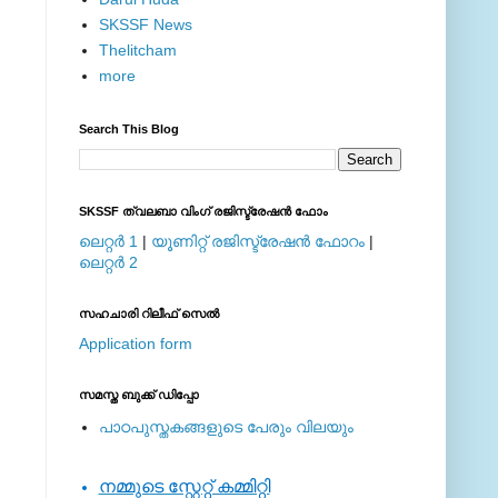
SKSSF News
Thelitcham
more
Search This Blog
SKSSF ത്വലബാ വിംഗ് രജിസ്ട്രേഷന്‍ ഫോം
ലെറ്റര്‍ 1
|
യൂണിറ്റ് രജിസ്ട്രേഷന്‍ ഫോറം
|
ലെറ്റര്‍ 2
സഹചാരി റിലീഫ് സെല്‍
Application form
സമസ്ത ബുക്ക് ഡിപ്പോ
പാഠപുസ്തകങ്ങളുടെ പേരും വിലയും
നമ്മുടെ സ്റ്റേറ്റ് കമ്മിറ്റി