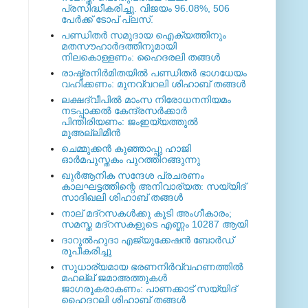
പ്രസിദ്ധീകരിച്ചു. വിജയം 96.08%, 506
പേര്‍ക്ക് ടോപ് പ്ലസ്.
പണ്ഡിതര്‍ സമുദായ ഐക്യത്തിനും
മതസൗഹാര്‍ദത്തിനുമായി
നിലകൊള്ളണം: ഹൈദരലി തങ്ങള്‍
രാഷ്ട്രനിര്‍മിതയില്‍ പണ്ഡിതര്‍ ഭാഗധേയം
വഹിക്കണം: മുനവ്വറലി ശിഹാബ് തങ്ങള്‍
ലക്ഷദ്വീപില്‍ മാംസ നിരോധനനിയമം
നടപ്പാക്കല്‍ കേന്ദ്രസര്‍ക്കാര്‍
പിന്തിരിയണം: ജംഇയ്യത്തുല്‍
മുഅല്ലിമീന്‍
ചെമ്മുക്കന്‍ കുഞ്ഞാപ്പു ഹാജി
ഓര്‍മപുസ്തകം പുറത്തിറങ്ങുന്നു
ഖുര്‍ആനിക സന്ദേശ പ്രചരണം
കാലഘട്ടത്തിന്റെ അനിവാര്യത: സയ്യിദ്
സാദിഖലി ശിഹാബ് തങ്ങള്‍
നാല് മദ്‌റസകള്‍ക്കു കൂടി അംഗീകാരം;
സമസ്ത മദ്‌റസകളുടെ എണ്ണം 10287 ആയി
ദാറുല്‍ഹുദാ എജ്യുക്കേഷന്‍ ബോര്‍ഡ്
രൂപീകരിച്ചു
സുധാര്യമായ ഭരണനിര്‍വ്വഹണത്തില്‍
മഹല്ല് ജമാഅത്തുകള്‍
ജാഗരൂകരാകണം: പാണക്കാട് സയ്യിദ്
ഹൈദറലി ശിഹാബ് തങ്ങള്‍