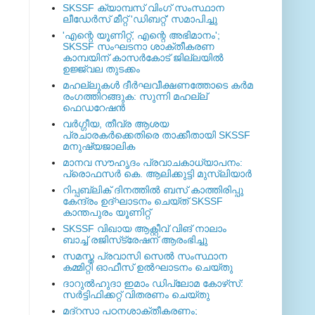
SKSSF ക്യാമ്പസ് വിംഗ് സംസ്ഥാന
ലീഡേർസ് മീറ്റ് 'ഡിബറ്റ്' സമാപിച്ചു
'എന്റെ യൂണിറ്റ്, എന്റെ അഭിമാനം';
SKSSF സംഘടനാ ശാക്തീകരണ
കാമ്പയിന് കാസര്‍കോട് ജില്ലയില്‍
ഉജ്ജ്വല തുടക്കം
മഹല്ലുകള്‍ ദീര്‍ഘവീക്ഷണത്തോടെ കര്‍മ
രംഗത്തിറങ്ങുക: സുന്നി മഹല്ല്
ഫെഡറേഷന്‍
വര്‍ഗ്ഗീയ, തീവ്ര ആശയ
പ്രചാരകര്‍ക്കെതിരെ താക്കീതായി SKSSF
മനുഷ്യജാലിക
മാനവ സൗഹൃദം പ്രവാചകാധ്യാപനം:
പ്രൊഫസർ കെ. ആലിക്കുട്ടി മുസ്ലിയാർ
റിപ്പബ്ലിക് ദിനത്തില്‍ ബസ് കാത്തിരിപ്പു
കേന്ദ്രം ഉദ്ഘാടനം ചെയ്ത്‌ SKSSF
കാന്തപുരം യൂണിറ്റ്
SKSSF വിഖായ ആക്റ്റീവ് വിങ് നാലാം
ബാച്ച് രജിസ്‌ട്രേഷന് ആരംഭിച്ചു
സമസ്ത പ്രവാസി സെല്‍ സംസ്ഥാന
കമ്മിറ്റി ഓഫീസ് ഉല്‍ഘാടനം ചെയ്തു
ദാറുല്‍ഹുദാ ഇമാം ഡിപ്ലോമ കോഴ്‌സ്:
സര്‍ട്ടിഫിക്കറ്റ് വിതരണം ചെയ്തു
മദ്‌റസാ പഠനശാക്തീകരണം;