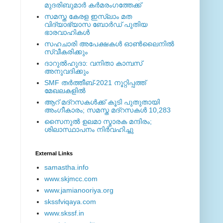
മുദരിബുമാര്‍ കര്‍മരംഗത്തേക്ക്
സമസ്ത കേരള ഇസ്ലാം മത
വിദ്യാഭ്യാസ ബോര്‍ഡ് പുതിയ
ഭാരവാഹികള്‍
സഹചാരി അപേക്ഷകൾ ഓൺലൈനിൽ
സ്വീകരിക്കും
ദാറുല്‍ഹുദാ: വനിതാ കാമ്പസ്
അനുവദിക്കും
SMF തര്‍ത്തീബ്-2021 നൂറ്റിപ്പത്ത്
മേഖലകളില്‍
ആറ് മദ്റസകള്‍ക്ക് കൂടി പുതുതായി
അംഗീകാരം; സമസ്ത മദ്റസകള്‍ 10,283
സൈനുല്‍ ഉലമാ സ്മാരക മന്ദിരം;
ശിലാസ്ഥാപനം നിര്‍വഹിച്ചു
External ‎Links
samastha.info
www.skjmcc.com
www.jamianooriya.org
skssfviqaya.com
www.skssf.in