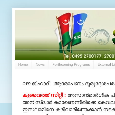
Home
News
Forthcoming Programs
External L
ലൗ ജിഹാദ് : ആരോപണം ദുരുദ്ദേശപര
കുവൈത്ത് സിറ്റി :
അസാന്‍മാര്‍ഗിക പ്
അനിസ്‍ലാമികമാണെന്നിരിക്കെ കേവലം 
ഇസ്‍ലാമിനെ കരിവാരിത്തേക്കാന്‍ നടക്ക