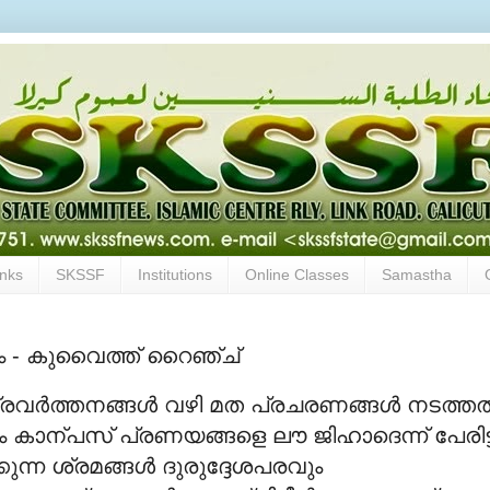
inks
SKSSF
Institutions
Online Classes
Samastha
ം - കുവൈത്ത് റൈഞ്ച്
രവര്‍ത്തനങ്ങള്‍ വഴി മത പ്രചരണങ്ങള്‍ നടത്തല്
കാന്പസ് പ്രണയങ്ങളെ ലൗ ജിഹാദെന്ന് പേരിട്ട
ുന്ന ശ്രമങ്ങള്‍ ദുരുദ്ദേശപരവും