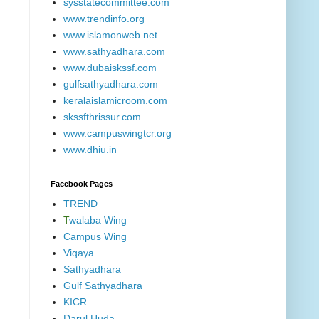
sysstatecommittee.com
www.trendinfo.org
www.islamonweb.net
www.sathyadhara.com
www.dubaiskssf.com
gulfsathyadhara.com
keralaislamicroom.com
skssfthrissur.com
www.campuswingtcr.org
www.dhiu.in
Facebook Pages
TREND
T
walaba Wing
Campus Wing
Viqaya
Sathyadhara
Gulf Sathyadhara
KICR
Darul Huda