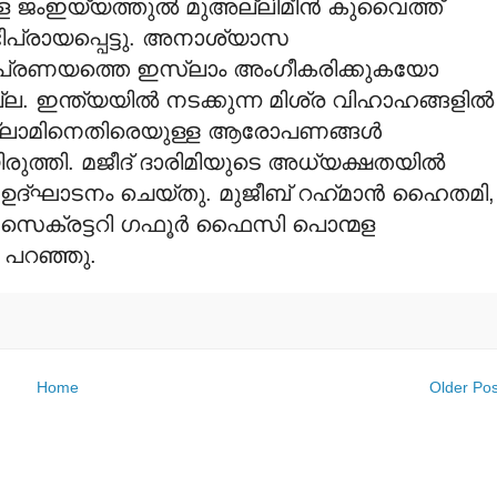
ംഇയ്യത്തുല്‍ മുഅല്ലിമീന്‍ കുവൈത്ത്
രായപ്പെട്ടു. അനാശ്യാസ
ുന്ന പ്രണയത്തെ ഇസ്‍ലാം അംഗീകരിക്കുകയോ
ല. ഇന്ത്യയില്‍ നടക്കുന്ന മിശ്ര വിഹാഹങ്ങളില്‍
ഇസ്‍ലാമിനെതിരെയുള്ള ആരോപണങ്ങള്‍
്തി. മജീദ് ദാരിമിയുടെ അധ്യക്ഷതയില്‍
 ഉദ്ഘാടനം ചെയ്തു. മുജീബ് റഹ്‍മാന്‍ ഹൈതമി,
ു. സെക്രട്ടറി ഗഫൂര്‍ ഫൈസി പൊന്മള
 പറഞ്ഞു.
Home
Older Pos