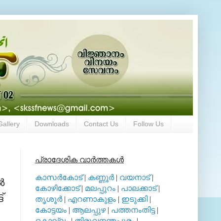
Gallery
Downloads
Contact Us
Follow Us
പ്രാദേശിക വാര്‍ത്തകള്‍
കാസര്‍കോട്
|
കണ്ണൂര്‍
|
വയനാട്
|
‍
കോഴിക്കോട്
|
മലപ്പുറം
|
പാലക്കാട്
|
്
തൃശൂര്‍
|
എറണാകുളം
|
ഇടുക്കി
|
കോട്ടയം
|
ആലപ്പുഴ
|
പത്തനംതിട്ട
|
കൊല്ലം
|
തിരുവനന്തപുരം
|