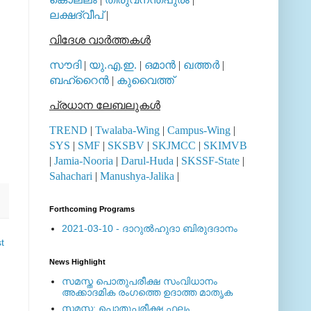
ലക്ഷദ്വീപ്
|
വിദേശ വാര്‍ത്തകള്‍
സൗദി
|
യു.എ.ഇ.
|
ഒമാന്‍
|
ഖത്തര്‍
|
ബഹ്റൈന്‍
|
കുവൈത്ത്
പ്രധാന ലേബലുകള്‍
TREND
|
Twalaba-Wing
|
Campus-Wing
|
SYS
|
SMF
|
SKSBV
|
SKJMCC
|
SKIMVB
|
Jamia-Nooria
|
Darul-Huda
|
SKSSF-State
|
Sahachari
|
Manushya-Jalika
|
Forthcoming Programs
2021-03-10 - ദാറുല്‍ഹുദാ ബിരുദദാനം
t
News Highlight
സമസ്ത പൊതുപരീക്ഷ സംവിധാനം
അക്കാദമിക രംഗത്തെ ഉദാത്ത മാതൃക
സമസ്ത: പൊതുപരീക്ഷ ഫലം