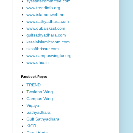
sysstatecommittee.com
www.trendinfo.org
www.islamonweb.net
www.sathyadhara.com
www.dubaiskssf.com
gulfsathyadhara.com
keralaislamicroom.com
skssfthrissur.com
www.campuswingtcr.org
www.dhiu.in
Facebook Pages
TREND
T
walaba Wing
Campus Wing
Viqaya
Sathyadhara
Gulf Sathyadhara
KICR
Darul Huda