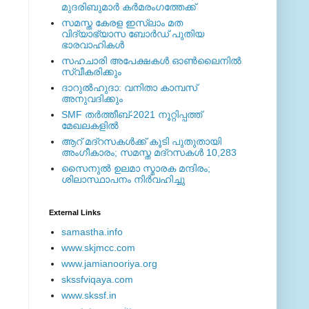
മുദരിബുമാര്‍ കര്‍മരംഗത്തേക്ക്
സമസ്ത കേരള ഇസ്ലാം മത
വിദ്യാഭ്യാസ ബോര്‍ഡ് പുതിയ
ഭാരവാഹികള്‍
സഹചാരി അപേക്ഷകൾ ഓൺലൈനിൽ
സ്വീകരിക്കും
ദാറുല്‍ഹുദാ: വനിതാ കാമ്പസ്
അനുവദിക്കും
SMF തര്‍ത്തീബ്-2021 നൂറ്റിപ്പത്ത്
മേഖലകളില്‍
ആറ് മദ്റസകള്‍ക്ക് കൂടി പുതുതായി
അംഗീകാരം; സമസ്ത മദ്റസകള്‍ 10,283
സൈനുല്‍ ഉലമാ സ്മാരക മന്ദിരം;
ശിലാസ്ഥാപനം നിര്‍വഹിച്ചു
External ‎Links
samastha.info
www.skjmcc.com
www.jamianooriya.org
skssfviqaya.com
www.skssf.in