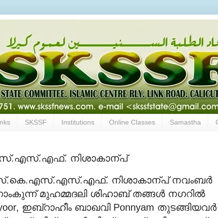
inks
SKSSF
Institutions
Online Classes
Samastha
സ്.എസ്.എഫ്. നിശാകാന്പ്
്.കെ.എസ്.എസ്.എഫ്. നിശാകാന്പ് നവംബര്‍
നാംകുന്ന് മുഹമ്മദലി ശിഹാബ് തങ്ങള്‍ നഗറില്‍
Panniyoor, ഇബ്റാഹീം ബാഖവി Ponnyam തുടങ്ങിയവര്‍