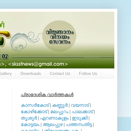
Gallery
Downloads
Contact Us
Follow Us
പ്രാദേശിക വാര്‍ത്തകള്‍
കാസര്‍കോട്
|
കണ്ണൂര്‍
|
വയനാട്
|
കോഴിക്കോട്
|
മലപ്പുറം
|
പാലക്കാട്
|
തൃശൂര്‍
|
എറണാകുളം
|
ഇടുക്കി
|
കോട്ടയം
|
ആലപ്പുഴ
|
പത്തനംതിട്ട
|
കൊല്ലം
|
തിരുവനന്തപുരം
|