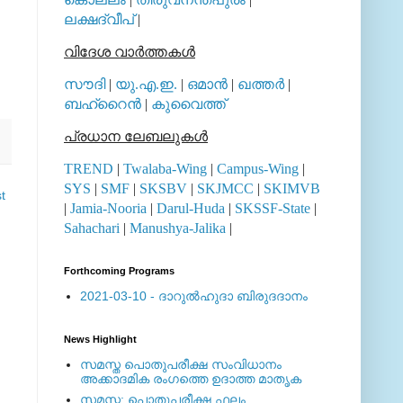
ലക്ഷദ്വീപ്
|
വിദേശ വാര്‍ത്തകള്‍
സൗദി
|
യു.എ.ഇ.
|
ഒമാന്‍
|
ഖത്തര്‍
|
ബഹ്റൈന്‍
|
കുവൈത്ത്
പ്രധാന ലേബലുകള്‍
TREND
|
Twalaba-Wing
|
Campus-Wing
|
SYS
|
SMF
|
SKSBV
|
SKJMCC
|
SKIMVB
t
|
Jamia-Nooria
|
Darul-Huda
|
SKSSF-State
|
Sahachari
|
Manushya-Jalika
|
Forthcoming Programs
2021-03-10 - ദാറുല്‍ഹുദാ ബിരുദദാനം
News Highlight
സമസ്ത പൊതുപരീക്ഷ സംവിധാനം
അക്കാദമിക രംഗത്തെ ഉദാത്ത മാതൃക
സമസ്ത: പൊതുപരീക്ഷ ഫലം