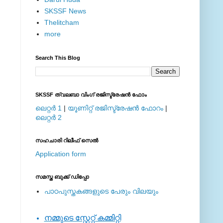
SKSSF News
Thelitcham
more
Search This Blog
SKSSF ത്വലബാ വിംഗ് രജിസ്ട്രേഷന്‍ ഫോം
ലെറ്റര്‍ 1
|
യൂണിറ്റ് രജിസ്ട്രേഷന്‍ ഫോറം
|
ലെറ്റര്‍ 2
സഹചാരി റിലീഫ് സെല്‍
Application form
സമസ്ത ബുക്ക് ഡിപ്പോ
പാഠപുസ്തകങ്ങളുടെ പേരും വിലയും
നമ്മുടെ സ്റ്റേറ്റ് കമ്മിറ്റി