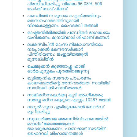
പ്രസിദ്ധീകരിച്ചു. വിജയം 96.08%, 506
പേര്‍ക്ക് ടോപ് പ്ലസ്.
പണ്ഡിതര്‍ സമുദായ ഐക്യത്തിനും
മതസൗഹാര്‍ദത്തിനുമായി
നിലകൊള്ളണം: ഹൈദരലി തങ്ങള്‍
രാഷ്ട്രനിര്‍മിതയില്‍ പണ്ഡിതര്‍ ഭാഗധേയം
വഹിക്കണം: മുനവ്വറലി ശിഹാബ് തങ്ങള്‍
ലക്ഷദ്വീപില്‍ മാംസ നിരോധനനിയമം
നടപ്പാക്കല്‍ കേന്ദ്രസര്‍ക്കാര്‍
പിന്തിരിയണം: ജംഇയ്യത്തുല്‍
മുഅല്ലിമീന്‍
ചെമ്മുക്കന്‍ കുഞ്ഞാപ്പു ഹാജി
ഓര്‍മപുസ്തകം പുറത്തിറങ്ങുന്നു
ഖുര്‍ആനിക സന്ദേശ പ്രചരണം
കാലഘട്ടത്തിന്റെ അനിവാര്യത: സയ്യിദ്
സാദിഖലി ശിഹാബ് തങ്ങള്‍
നാല് മദ്‌റസകള്‍ക്കു കൂടി അംഗീകാരം;
സമസ്ത മദ്‌റസകളുടെ എണ്ണം 10287 ആയി
ദാറുല്‍ഹുദാ എജ്യുക്കേഷന്‍ ബോര്‍ഡ്
രൂപീകരിച്ചു
സുധാര്യമായ ഭരണനിര്‍വ്വഹണത്തില്‍
മഹല്ല് ജമാഅത്തുകള്‍
ജാഗരൂകരാകണം: പാണക്കാട് സയ്യിദ്
ഹൈദറലി ശിഹാബ് തങ്ങള്‍