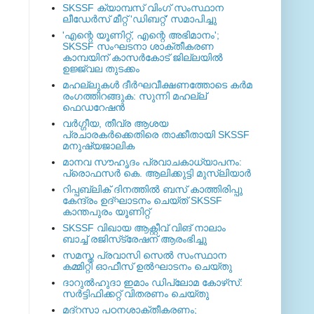
SKSSF ക്യാമ്പസ് വിംഗ് സംസ്ഥാന
ലീഡേർസ് മീറ്റ് 'ഡിബറ്റ്' സമാപിച്ചു
'എന്റെ യൂണിറ്റ്, എന്റെ അഭിമാനം';
SKSSF സംഘടനാ ശാക്തീകരണ
കാമ്പയിന് കാസര്‍കോട് ജില്ലയില്‍
ഉജ്ജ്വല തുടക്കം
മഹല്ലുകള്‍ ദീര്‍ഘവീക്ഷണത്തോടെ കര്‍മ
രംഗത്തിറങ്ങുക: സുന്നി മഹല്ല്
ഫെഡറേഷന്‍
വര്‍ഗ്ഗീയ, തീവ്ര ആശയ
പ്രചാരകര്‍ക്കെതിരെ താക്കീതായി SKSSF
മനുഷ്യജാലിക
മാനവ സൗഹൃദം പ്രവാചകാധ്യാപനം:
പ്രൊഫസർ കെ. ആലിക്കുട്ടി മുസ്ലിയാർ
റിപ്പബ്ലിക് ദിനത്തില്‍ ബസ് കാത്തിരിപ്പു
കേന്ദ്രം ഉദ്ഘാടനം ചെയ്ത്‌ SKSSF
കാന്തപുരം യൂണിറ്റ്
SKSSF വിഖായ ആക്റ്റീവ് വിങ് നാലാം
ബാച്ച് രജിസ്‌ട്രേഷന് ആരംഭിച്ചു
സമസ്ത പ്രവാസി സെല്‍ സംസ്ഥാന
കമ്മിറ്റി ഓഫീസ് ഉല്‍ഘാടനം ചെയ്തു
ദാറുല്‍ഹുദാ ഇമാം ഡിപ്ലോമ കോഴ്‌സ്:
സര്‍ട്ടിഫിക്കറ്റ് വിതരണം ചെയ്തു
മദ്‌റസാ പഠനശാക്തീകരണം;