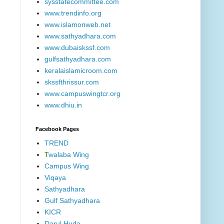
sysstatecommittee.com
www.trendinfo.org
www.islamonweb.net
www.sathyadhara.com
www.dubaiskssf.com
gulfsathyadhara.com
keralaislamicroom.com
skssfthrissur.com
www.campuswingtcr.org
www.dhiu.in
Facebook Pages
TREND
T
walaba Wing
Campus Wing
Viqaya
Sathyadhara
Gulf Sathyadhara
KICR
Darul Huda