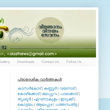
Gallery
Downloads
Contact Us
Follow Us
പ്രാദേശിക വാര്‍ത്തകള്‍
കാസര്‍കോട്
|
കണ്ണൂര്‍
|
വയനാട്
|
കോഴിക്കോട്
|
മലപ്പുറം
|
പാലക്കാട്
|
തൃശൂര്‍
|
എറണാകുളം
|
ഇടുക്കി
|
കോട്ടയം
|
ആലപ്പുഴ
|
പത്തനംതിട്ട
|
കൊല്ലം
|
തിരുവനന്തപുരം
|