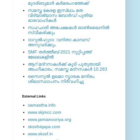
മുദരിബുമാര്‍ കര്‍മരംഗത്തേക്ക്
സമസ്ത കേരള ഇസ്ലാം മത
വിദ്യാഭ്യാസ ബോര്‍ഡ് പുതിയ
ഭാരവാഹികള്‍
സഹചാരി അപേക്ഷകൾ ഓൺലൈനിൽ
സ്വീകരിക്കും
ദാറുല്‍ഹുദാ: വനിതാ കാമ്പസ്
അനുവദിക്കും
SMF തര്‍ത്തീബ്-2021 നൂറ്റിപ്പത്ത്
മേഖലകളില്‍
ആറ് മദ്റസകള്‍ക്ക് കൂടി പുതുതായി
അംഗീകാരം; സമസ്ത മദ്റസകള്‍ 10,283
സൈനുല്‍ ഉലമാ സ്മാരക മന്ദിരം;
ശിലാസ്ഥാപനം നിര്‍വഹിച്ചു
External ‎Links
samastha.info
www.skjmcc.com
www.jamianooriya.org
skssfviqaya.com
www.skssf.in