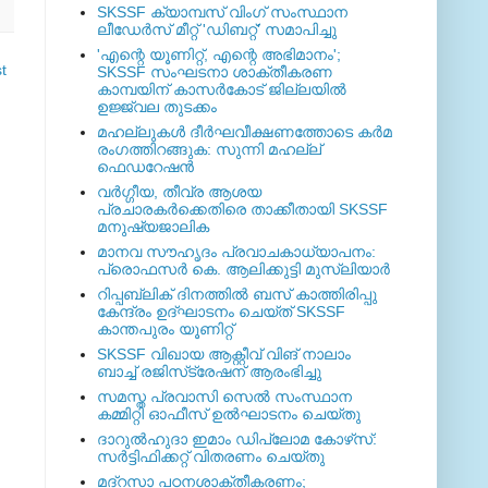
SKSSF ക്യാമ്പസ് വിംഗ് സംസ്ഥാന
ലീഡേർസ് മീറ്റ് 'ഡിബറ്റ്' സമാപിച്ചു
'എന്റെ യൂണിറ്റ്, എന്റെ അഭിമാനം';
t
SKSSF സംഘടനാ ശാക്തീകരണ
കാമ്പയിന് കാസര്‍കോട് ജില്ലയില്‍
ഉജ്ജ്വല തുടക്കം
മഹല്ലുകള്‍ ദീര്‍ഘവീക്ഷണത്തോടെ കര്‍മ
രംഗത്തിറങ്ങുക: സുന്നി മഹല്ല്
ഫെഡറേഷന്‍
വര്‍ഗ്ഗീയ, തീവ്ര ആശയ
പ്രചാരകര്‍ക്കെതിരെ താക്കീതായി SKSSF
മനുഷ്യജാലിക
മാനവ സൗഹൃദം പ്രവാചകാധ്യാപനം:
പ്രൊഫസർ കെ. ആലിക്കുട്ടി മുസ്ലിയാർ
റിപ്പബ്ലിക് ദിനത്തില്‍ ബസ് കാത്തിരിപ്പു
കേന്ദ്രം ഉദ്ഘാടനം ചെയ്ത്‌ SKSSF
കാന്തപുരം യൂണിറ്റ്
SKSSF വിഖായ ആക്റ്റീവ് വിങ് നാലാം
ബാച്ച് രജിസ്‌ട്രേഷന് ആരംഭിച്ചു
സമസ്ത പ്രവാസി സെല്‍ സംസ്ഥാന
കമ്മിറ്റി ഓഫീസ് ഉല്‍ഘാടനം ചെയ്തു
ദാറുല്‍ഹുദാ ഇമാം ഡിപ്ലോമ കോഴ്‌സ്:
സര്‍ട്ടിഫിക്കറ്റ് വിതരണം ചെയ്തു
മദ്‌റസാ പഠനശാക്തീകരണം;