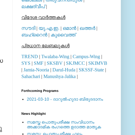
ലക്ഷദ്വീപ്
|
വിദേശ വാര്‍ത്തകള്‍
സൗദി
|
യു.എ.ഇ.
|
ഒമാന്‍
|
ഖത്തര്‍
|
ബഹ്റൈന്‍
|
കുവൈത്ത്
പ്രധാന ലേബലുകള്‍
TREND
|
Twalaba-Wing
|
Campus-Wing
|
സ
SYS
|
SMF
|
SKSBV
|
SKJMCC
|
SKIMVB
|
Jamia-Nooria
|
Darul-Huda
|
SKSSF-State
|
Sahachari
|
Manushya-Jalika
|
Forthcoming Programs
2021-03-10 - ദാറുല്‍ഹുദാ ബിരുദദാനം
News Highlight
സമസ്ത പൊതുപരീക്ഷ സംവിധാനം
അക്കാദമിക രംഗത്തെ ഉദാത്ത മാതൃക
ു
സമസ്ത: പൊതുപരീക്ഷ ഫലം