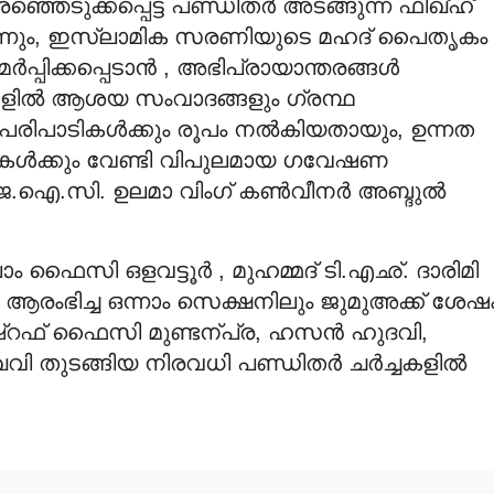
രഞ്ഞെടുക്കപ്പെട്ട പണ്ഡിതര്‍ അടങ്ങുന്ന ഫിഖ്ഹ്
ങിയെന്നും, ഇസ്‍ലാമിക സരണിയുടെ മഹദ് പൈതൃകം
്പിക്കപ്പെടാന്‍ , അഭിപ്രായാന്തരങ്ങള്‍
ങളില്‍ ആശയ സംവാദങ്ങളും ഗ്രന്ഥ
രിപാടികള്‍ക്കും രൂപം നല്‍കിയതായും, ഉന്നത
ഥികള്‍ക്കും വേണ്ടി വിപുലമായ ഗവേഷണ
 ജെ.ഐ.സി. ഉലമാ വിംഗ് കണ്‍വീനര്‍ അബ്ദുല്‍
ൈസി ഒളവട്ടൂര്‍ , മുഹമ്മദ് ടി.എഛ്. ദാരിമി
 ആരംഭിച്ച ഒന്നാം സെക്ഷനിലും ജുമുഅക്ക് ശേഷ
ഷ്റഫ് ഫൈസി മുണ്ടന്പ്ര, ഹസന്‍ ഹുദവി,
 തുടങ്ങിയ നിരവധി പണ്ഡിതര്‍ ചര്‍ച്ചകളില്‍