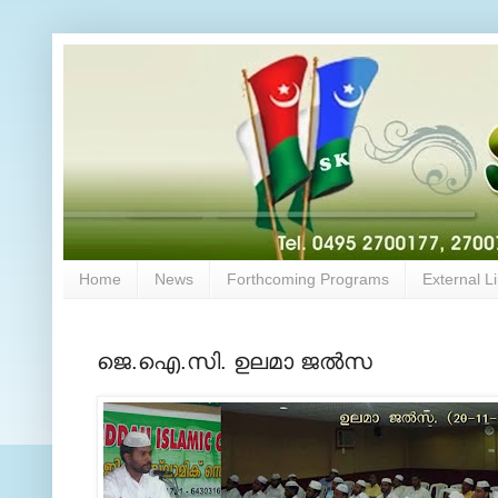
Home
News
Forthcoming Programs
External L
ജെ.ഐ.സി. ഉലമാ ജല്‍സ