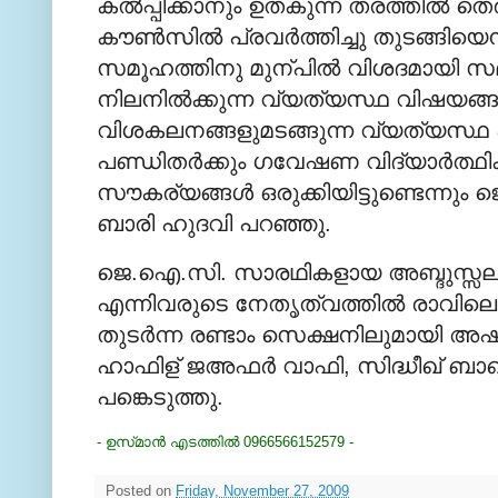
കല്‍പ്പിക്കാനും ഉതകുന്ന തരത്തില്‍ തെ
കൗണ്‍സില്‍ പ്രവര്‍ത്തിച്ചു തുടങ്
സമൂഹത്തിനു മുന്പില്‍ വിശദമായി സമര്‍പ
നിലനില്‍ക്കുന്ന വ്യത്യസ്ഥ വിഷയങ്
വിശകലനങ്ങളുമടങ്ങുന്ന വ്യത്യസ്ഥ പ
പണ്ഡിതര്‍ക്കും ഗവേഷണ വിദ്യാര്‍ത്
സൗകര്യങ്ങള്‍ ഒരുക്കിയിട്ടുണ്ടെന്നും
ബാരി ഹുദവി പറഞ്ഞു.
ജെ.ഐ.സി. സാരഥികളായ അബ്ദുസ്സലാം ഫ
എന്നിവരുടെ നേതൃത്വത്തില്‍ രാവിലെ
തുടര്‍ന്ന രണ്ടാം സെക്ഷനിലുമായി അ
ഹാഫിള് ജഅഫര്‍ വാഫി, സിദ്ധീഖ് ബാഖവി
പങ്കെടുത്തു.
- ഉസ്‍മാന്‍ എടത്തില്‍ 0966566152579 -
Posted on
Friday, November 27, 2009