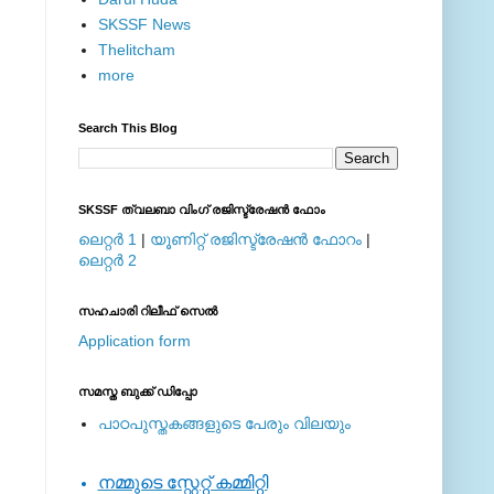
SKSSF News
Thelitcham
more
Search This Blog
SKSSF ത്വലബാ വിംഗ് രജിസ്ട്രേഷന്‍ ഫോം
ലെറ്റര്‍ 1
|
യൂണിറ്റ് രജിസ്ട്രേഷന്‍ ഫോറം
|
ലെറ്റര്‍ 2
സഹചാരി റിലീഫ് സെല്‍
Application form
സമസ്ത ബുക്ക് ഡിപ്പോ
പാഠപുസ്തകങ്ങളുടെ പേരും വിലയും
നമ്മുടെ സ്റ്റേറ്റ് കമ്മിറ്റി