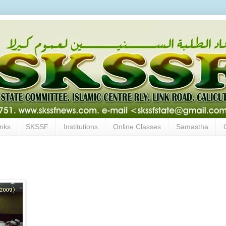
inks
SKSSF
Institutions
Online Classes
Samastha