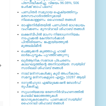
പ്രസിദ്ധീകരിച്ചു. വിജയം 96.08%, 506
പേര്‍ക്ക് ടോപ് പ്ലസ്.
പണ്ഡിതര്‍ സമുദായ ഐക്യത്തിനും
മതസൗഹാര്‍ദത്തിനുമായി
നിലകൊള്ളണം: ഹൈദരലി തങ്ങള്‍
രാഷ്ട്രനിര്‍മിതയില്‍ പണ്ഡിതര്‍ ഭാഗധേയം
വഹിക്കണം: മുനവ്വറലി ശിഹാബ് തങ്ങള്‍
ലക്ഷദ്വീപില്‍ മാംസ നിരോധനനിയമം
നടപ്പാക്കല്‍ കേന്ദ്രസര്‍ക്കാര്‍
പിന്തിരിയണം: ജംഇയ്യത്തുല്‍
മുഅല്ലിമീന്‍
ചെമ്മുക്കന്‍ കുഞ്ഞാപ്പു ഹാജി
ഓര്‍മപുസ്തകം പുറത്തിറങ്ങുന്നു
ഖുര്‍ആനിക സന്ദേശ പ്രചരണം
ം
കാലഘട്ടത്തിന്റെ അനിവാര്യത: സയ്യിദ്
സാദിഖലി ശിഹാബ് തങ്ങള്‍
നാല് മദ്‌റസകള്‍ക്കു കൂടി അംഗീകാരം;
സമസ്ത മദ്‌റസകളുടെ എണ്ണം 10287 ആയി
ദാറുല്‍ഹുദാ എജ്യുക്കേഷന്‍ ബോര്‍ഡ്
രൂപീകരിച്ചു
സുധാര്യമായ ഭരണനിര്‍വ്വഹണത്തില്‍
മഹല്ല് ജമാഅത്തുകള്‍
ജാഗരൂകരാകണം: പാണക്കാട് സയ്യിദ്
ഹൈദറലി ശിഹാബ് തങ്ങള്‍