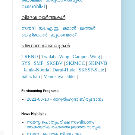
ലക്ഷദ്വീപ്
|
വിദേശ വാര്‍ത്തകള്‍
സൗദി
|
യു.എ.ഇ.
|
ഒമാന്‍
|
ഖത്തര്‍
|
ബഹ്റൈന്‍
|
കുവൈത്ത്
പ്രധാന ലേബലുകള്‍
TREND
|
Twalaba-Wing
|
Campus-Wing
|
SYS
|
SMF
|
SKSBV
|
SKJMCC
|
SKIMVB
|
Jamia-Nooria
|
Darul-Huda
|
SKSSF-State
|
Sahachari
|
Manushya-Jalika
|
Forthcoming Programs
2021-03-10 - ദാറുല്‍ഹുദാ ബിരുദദാനം
News Highlight
സമസ്ത പൊതുപരീക്ഷ സംവിധാനം
അക്കാദമിക രംഗത്തെ ഉദാത്ത മാതൃക
സമസ്ത: പൊതുപരീക്ഷ ഫലം