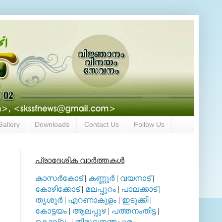
Gallery
Downloads
Contact Us
Follow Us
പ്രാദേശിക വാര്‍ത്തകള്‍
കാസര്‍കോട്
|
കണ്ണൂര്‍
|
വയനാട്
|
കോഴിക്കോട്
|
മലപ്പുറം
|
പാലക്കാട്
|
തൃശൂര്‍
|
എറണാകുളം
|
ഇടുക്കി
|
കോട്ടയം
|
ആലപ്പുഴ
|
പത്തനംതിട്ട
|
കൊല്ലം
|
തിരുവനന്തപുരം
|