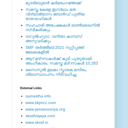
മുദരിബുമാര്‍ കര്‍മരംഗത്തേക്ക്
സമസ്ത കേരള ഇസ്ലാം മത
വിദ്യാഭ്യാസ ബോര്‍ഡ് പുതിയ
ഭാരവാഹികള്‍
സഹചാരി അപേക്ഷകൾ ഓൺലൈനിൽ
സ്വീകരിക്കും
ദാറുല്‍ഹുദാ: വനിതാ കാമ്പസ്
അനുവദിക്കും
SMF തര്‍ത്തീബ്-2021 നൂറ്റിപ്പത്ത്
മേഖലകളില്‍
ആറ് മദ്റസകള്‍ക്ക് കൂടി പുതുതായി
അംഗീകാരം; സമസ്ത മദ്റസകള്‍ 10,283
സൈനുല്‍ ഉലമാ സ്മാരക മന്ദിരം;
ശിലാസ്ഥാപനം നിര്‍വഹിച്ചു
External ‎Links
samastha.info
www.skjmcc.com
www.jamianooriya.org
skssfviqaya.com
www.skssf.in