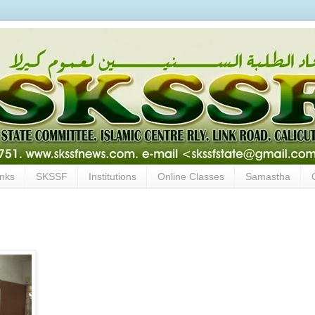
inks
SKSSF
Institutions
Online Classes
Samastha