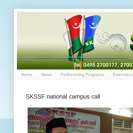
Home
News
Forthcoming Programs
External L
SKSSF national campus call