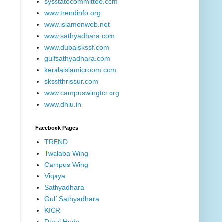
sysstatecommittee.com
www.trendinfo.org
www.islamonweb.net
www.sathyadhara.com
www.dubaiskssf.com
gulfsathyadhara.com
keralaislamicroom.com
skssfthrissur.com
www.campuswingtcr.org
www.dhiu.in
Facebook Pages
TREND
T
walaba Wing
Campus Wing
Viqaya
Sathyadhara
Gulf Sathyadhara
KICR
Darul Huda