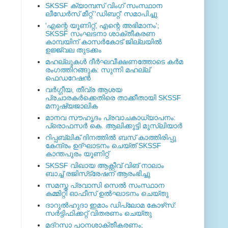
SKSSF ക്യാമ്പസ് വിംഗ് സംസ്ഥാന
ലീഡേർസ് മീറ്റ് 'ഡിബറ്റ്' സമാപിച്ചു
'എന്റെ യൂണിറ്റ്, എന്റെ അഭിമാനം';
SKSSF സംഘടനാ ശാക്തീകരണ
കാമ്പയിന് കാസര്‍കോട് ജില്ലയില്‍
ഉജ്ജ്വല തുടക്കം
മഹല്ലുകള്‍ ദീര്‍ഘവീക്ഷണത്തോടെ കര്‍മ
രംഗത്തിറങ്ങുക: സുന്നി മഹല്ല്
ഫെഡറേഷന്‍
വര്‍ഗ്ഗീയ, തീവ്ര ആശയ
പ്രചാരകര്‍ക്കെതിരെ താക്കീതായി SKSSF
മനുഷ്യജാലിക
മാനവ സൗഹൃദം പ്രവാചകാധ്യാപനം:
പ്രൊഫസർ കെ. ആലിക്കുട്ടി മുസ്ലിയാർ
റിപ്പബ്ലിക് ദിനത്തില്‍ ബസ് കാത്തിരിപ്പു
കേന്ദ്രം ഉദ്ഘാടനം ചെയ്ത്‌ SKSSF
കാന്തപുരം യൂണിറ്റ്
SKSSF വിഖായ ആക്റ്റീവ് വിങ് നാലാം
ബാച്ച് രജിസ്‌ട്രേഷന് ആരംഭിച്ചു
സമസ്ത പ്രവാസി സെല്‍ സംസ്ഥാന
കമ്മിറ്റി ഓഫീസ് ഉല്‍ഘാടനം ചെയ്തു
ദാറുല്‍ഹുദാ ഇമാം ഡിപ്ലോമ കോഴ്‌സ്:
സര്‍ട്ടിഫിക്കറ്റ് വിതരണം ചെയ്തു
മദ്‌റസാ പഠനശാക്തീകരണം;