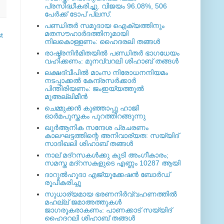
പ്രസിദ്ധീകരിച്ചു. വിജയം 96.08%, 506
പേര്‍ക്ക് ടോപ് പ്ലസ്.
പണ്ഡിതര്‍ സമുദായ ഐക്യത്തിനും
മതസൗഹാര്‍ദത്തിനുമായി
t
നിലകൊള്ളണം: ഹൈദരലി തങ്ങള്‍
രാഷ്ട്രനിര്‍മിതയില്‍ പണ്ഡിതര്‍ ഭാഗധേയം
വഹിക്കണം: മുനവ്വറലി ശിഹാബ് തങ്ങള്‍
ലക്ഷദ്വീപില്‍ മാംസ നിരോധനനിയമം
നടപ്പാക്കല്‍ കേന്ദ്രസര്‍ക്കാര്‍
പിന്തിരിയണം: ജംഇയ്യത്തുല്‍
മുഅല്ലിമീന്‍
ചെമ്മുക്കന്‍ കുഞ്ഞാപ്പു ഹാജി
ഓര്‍മപുസ്തകം പുറത്തിറങ്ങുന്നു
ഖുര്‍ആനിക സന്ദേശ പ്രചരണം
കാലഘട്ടത്തിന്റെ അനിവാര്യത: സയ്യിദ്
സാദിഖലി ശിഹാബ് തങ്ങള്‍
നാല് മദ്‌റസകള്‍ക്കു കൂടി അംഗീകാരം;
സമസ്ത മദ്‌റസകളുടെ എണ്ണം 10287 ആയി
ദാറുല്‍ഹുദാ എജ്യുക്കേഷന്‍ ബോര്‍ഡ്
രൂപീകരിച്ചു
സുധാര്യമായ ഭരണനിര്‍വ്വഹണത്തില്‍
മഹല്ല് ജമാഅത്തുകള്‍
ജാഗരൂകരാകണം: പാണക്കാട് സയ്യിദ്
ഹൈദറലി ശിഹാബ് തങ്ങള്‍