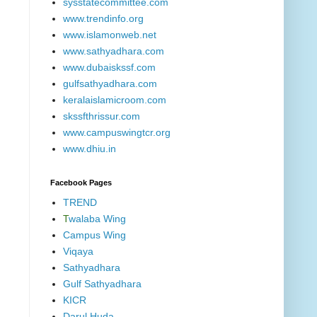
sysstatecommittee.com
www.trendinfo.org
www.islamonweb.net
www.sathyadhara.com
www.dubaiskssf.com
gulfsathyadhara.com
keralaislamicroom.com
skssfthrissur.com
www.campuswingtcr.org
www.dhiu.in
Facebook Pages
TREND
T
walaba Wing
Campus Wing
Viqaya
Sathyadhara
Gulf Sathyadhara
KICR
Darul Huda