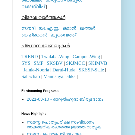
ലക്ഷദ്വീപ്
|
വിദേശ വാര്‍ത്തകള്‍
സൗദി
|
യു.എ.ഇ.
|
ഒമാന്‍
|
ഖത്തര്‍
|
ബഹ്റൈന്‍
|
കുവൈത്ത്
പ്രധാന ലേബലുകള്‍
TREND
|
Twalaba-Wing
|
Campus-Wing
|
SYS
|
SMF
|
SKSBV
|
SKJMCC
|
SKIMVB
|
Jamia-Nooria
|
Darul-Huda
|
SKSSF-State
|
Sahachari
|
Manushya-Jalika
|
Forthcoming Programs
2021-03-10 - ദാറുല്‍ഹുദാ ബിരുദദാനം
News Highlight
സമസ്ത പൊതുപരീക്ഷ സംവിധാനം
അക്കാദമിക രംഗത്തെ ഉദാത്ത മാതൃക
സമസ്ത: പൊതുപരീക്ഷ ഫലം