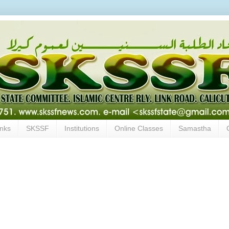
inks
SKSSF
Institutions
Online Classes
Samastha