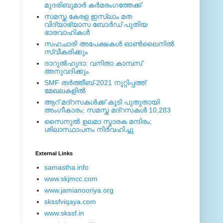
മുദരിബുമാര്‍ കര്‍മരംഗത്തേക്ക്
സമസ്ത കേരള ഇസ്ലാം മത
വിദ്യാഭ്യാസ ബോര്‍ഡ് പുതിയ
ഭാരവാഹികള്‍
സഹചാരി അപേക്ഷകൾ ഓൺലൈനിൽ
സ്വീകരിക്കും
ദാറുല്‍ഹുദാ: വനിതാ കാമ്പസ്
അനുവദിക്കും
SMF തര്‍ത്തീബ്-2021 നൂറ്റിപ്പത്ത്
മേഖലകളില്‍
ആറ് മദ്റസകള്‍ക്ക് കൂടി പുതുതായി
അംഗീകാരം; സമസ്ത മദ്റസകള്‍ 10,283
സൈനുല്‍ ഉലമാ സ്മാരക മന്ദിരം;
ശിലാസ്ഥാപനം നിര്‍വഹിച്ചു
External ‎Links
samastha.info
www.skjmcc.com
www.jamianooriya.org
skssfviqaya.com
www.skssf.in