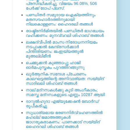
പ്രസിദ്ധീകരിച്ചു. വിജയം 96.08%, 506
പേര്‍ക്ക് ടോപ് പ്ലസ്.
പണ്ഡിതര്‍ സമുദായ ഐക്യത്തിനും
മതസൗഹാര്‍ദത്തിനുമായി
നിലകൊള്ളണം: ഹൈദരലി തങ്ങള്‍
രാഷ്ട്രനിര്‍മിതയില്‍ പണ്ഡിതര്‍ ഭാഗധേയം
വഹിക്കണം: മുനവ്വറലി ശിഹാബ് തങ്ങള്‍
ലക്ഷദ്വീപില്‍ മാംസ നിരോധനനിയമം
നടപ്പാക്കല്‍ കേന്ദ്രസര്‍ക്കാര്‍
പിന്തിരിയണം: ജംഇയ്യത്തുല്‍
മുഅല്ലിമീന്‍
ചെമ്മുക്കന്‍ കുഞ്ഞാപ്പു ഹാജി
ഓര്‍മപുസ്തകം പുറത്തിറങ്ങുന്നു
ഖുര്‍ആനിക സന്ദേശ പ്രചരണം
കാലഘട്ടത്തിന്റെ അനിവാര്യത: സയ്യിദ്
സാദിഖലി ശിഹാബ് തങ്ങള്‍
നാല് മദ്‌റസകള്‍ക്കു കൂടി അംഗീകാരം;
സമസ്ത മദ്‌റസകളുടെ എണ്ണം 10287 ആയി
ദാറുല്‍ഹുദാ എജ്യുക്കേഷന്‍ ബോര്‍ഡ്
രൂപീകരിച്ചു
സുധാര്യമായ ഭരണനിര്‍വ്വഹണത്തില്‍
മഹല്ല് ജമാഅത്തുകള്‍
ജാഗരൂകരാകണം: പാണക്കാട് സയ്യിദ്
ഹൈദറലി ശിഹാബ് തങ്ങള്‍