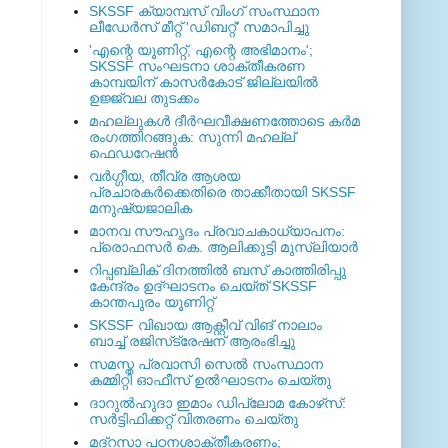
SKSSF ക്യാമ്പസ് വിംഗ് സംസ്ഥാന
ലീഡേർസ് മീറ്റ് 'ഡിബറ്റ്' സമാപിച്ചു
'എന്റെ യൂണിറ്റ്, എന്റെ അഭിമാനം';
SKSSF സംഘടനാ ശാക്തീകരണ
കാമ്പയിന് കാസര്‍കോട് ജില്ലയില്‍
ഉജ്ജ്വല തുടക്കം
മഹല്ലുകള്‍ ദീര്‍ഘവീക്ഷണത്തോടെ കര്‍മ
രംഗത്തിറങ്ങുക: സുന്നി മഹല്ല്
ഫെഡറേഷന്‍
വര്‍ഗ്ഗീയ, തീവ്ര ആശയ
പ്രചാരകര്‍ക്കെതിരെ താക്കീതായി SKSSF
മനുഷ്യജാലിക
മാനവ സൗഹൃദം പ്രവാചകാധ്യാപനം:
പ്രൊഫസർ കെ. ആലിക്കുട്ടി മുസ്ലിയാർ
റിപ്പബ്ലിക് ദിനത്തില്‍ ബസ് കാത്തിരിപ്പു
കേന്ദ്രം ഉദ്ഘാടനം ചെയ്ത്‌ SKSSF
കാന്തപുരം യൂണിറ്റ്
SKSSF വിഖായ ആക്റ്റീവ് വിങ് നാലാം
ബാച്ച് രജിസ്‌ട്രേഷന് ആരംഭിച്ചു
സമസ്ത പ്രവാസി സെല്‍ സംസ്ഥാന
കമ്മിറ്റി ഓഫീസ് ഉല്‍ഘാടനം ചെയ്തു
ദാറുല്‍ഹുദാ ഇമാം ഡിപ്ലോമ കോഴ്‌സ്:
സര്‍ട്ടിഫിക്കറ്റ് വിതരണം ചെയ്തു
മദ്‌റസാ പഠനശാക്തീകരണം;