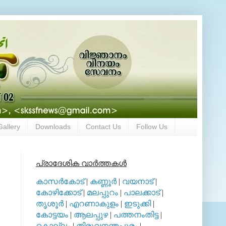
Gallery
Downloads
Contact Us
Follow Us
പ്രാദേശിക വാര്‍ത്തകള്‍
കാസര്‍കോട്
|
കണ്ണൂര്‍
|
വയനാട്
|
കോഴിക്കോട്
|
മലപ്പുറം
|
പാലക്കാട്
|
തൃശൂര്‍
|
എറണാകുളം
|
ഇടുക്കി
|
കോട്ടയം
|
ആലപ്പുഴ
|
പത്തനംതിട്ട
|
കൊല്ലം
|
തിരുവനന്തപുരം
|