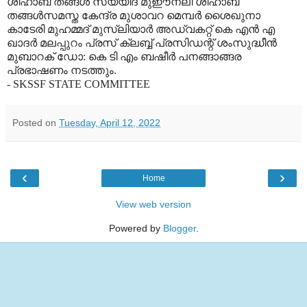
ശിഹാബ് തങ്ങൾ സയ്യിദ് മുഈനലി ശിഹാബ്
തങ്ങൾസമസ്ത കേന്ദ്ര മുശാവറ മെമ്പർ ശൈഖുനാ
കാടേരി മുഹമ്മദ് മുസ്ലിയാർ അഡ്വകറ്റ് കെ എൻ എ
ഖാദർ മലപ്പുറം പ്രസ് ക്ലബ്ബ് പ്രസിഡന്റ് ശംസുദ്ധീൻ
മുബാറക് ഡോ: കെ ടി എം ബഷീർ പനങ്ങാങ്ങര
പ്രഭാഷണം നടത്തും.
- SKSSF STATE COMMITTEE
Posted on
Tuesday, April 12, 2022
‹
›
Home
View web version
Powered by
Blogger
.