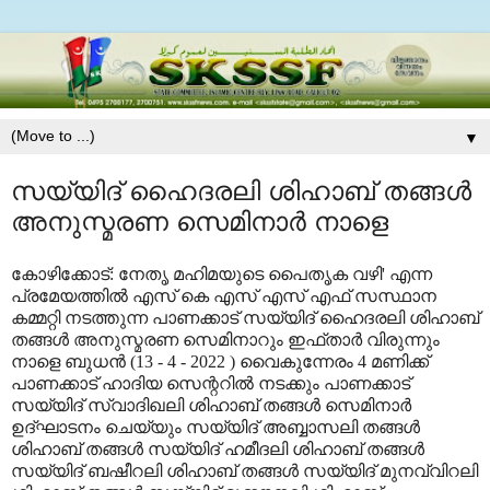
▼
സയ്യിദ് ഹൈദരലി ശിഹാബ് തങ്ങൾ
അനുസ്മരണ സെമിനാർ നാളെ
കോഴിക്കോട്: നേതൃ മഹിമയുടെ പൈതൃക വഴി' എന്ന
പ്രമേയത്തിൽ എസ് കെ എസ് എസ് എഫ് സസ്ഥാന
കമ്മറ്റി നടത്തുന്ന പാണക്കാട് സയ്യിദ് ഹൈദരലി ശിഹാബ്
തങ്ങൾ അനുസ്മരണ സെമിനാറും ഇഫ്താർ വിരുന്നും
നാളെ ബുധൻ (13 - 4 - 2022 ) വൈകുന്നേരം 4 മണിക്ക്
പാണക്കാട് ഹാദിയ സെന്ററിൽ നടക്കും പാണക്കാട്
സയ്യിദ് സ്വാദിഖലി ശിഹാബ് തങ്ങൾ സെമിനാർ
ഉദ്ഘാടനം ചെയ്യും സയ്യിദ് അബ്ബാസലി തങ്ങൾ
ശിഹാബ് തങ്ങൾ സയ്യിദ് ഹമീദലി ശിഹാബ് തങ്ങൾ
സയ്യിദ് ബഷീറലി ശിഹാബ് തങ്ങൾ സയ്യിദ് മുനവ്വിറലി