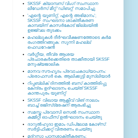
SKSSF ക്യാമ്പസ് വിംഗ് സംസ്ഥാന
ലീഡേർസ് മീറ്റ് 'ഡിബറ്റ്' സമാപിച്ചു
'എന്റെ യൂണിറ്റ്, എന്റെ അഭിമാനം';
SKSSF സംഘടനാ ശാക്തീകരണ
കാമ്പയിന് കാസര്‍കോട് ജില്ലയില്‍
ഉജ്ജ്വല തുടക്കം
മഹല്ലുകള്‍ ദീര്‍ഘവീക്ഷണത്തോടെ കര്‍മ
രംഗത്തിറങ്ങുക: സുന്നി മഹല്ല്
ഫെഡറേഷന്‍
വര്‍ഗ്ഗീയ, തീവ്ര ആശയ
പ്രചാരകര്‍ക്കെതിരെ താക്കീതായി SKSSF
മനുഷ്യജാലിക
മാനവ സൗഹൃദം പ്രവാചകാധ്യാപനം:
പ്രൊഫസർ കെ. ആലിക്കുട്ടി മുസ്ലിയാർ
റിപ്പബ്ലിക് ദിനത്തില്‍ ബസ് കാത്തിരിപ്പു
കേന്ദ്രം ഉദ്ഘാടനം ചെയ്ത്‌ SKSSF
കാന്തപുരം യൂണിറ്റ്
SKSSF വിഖായ ആക്റ്റീവ് വിങ് നാലാം
ബാച്ച് രജിസ്‌ട്രേഷന് ആരംഭിച്ചു
സമസ്ത പ്രവാസി സെല്‍ സംസ്ഥാന
കമ്മിറ്റി ഓഫീസ് ഉല്‍ഘാടനം ചെയ്തു
ദാറുല്‍ഹുദാ ഇമാം ഡിപ്ലോമ കോഴ്‌സ്:
സര്‍ട്ടിഫിക്കറ്റ് വിതരണം ചെയ്തു
മദ്‌റസാ പഠനശാക്തീകരണം;