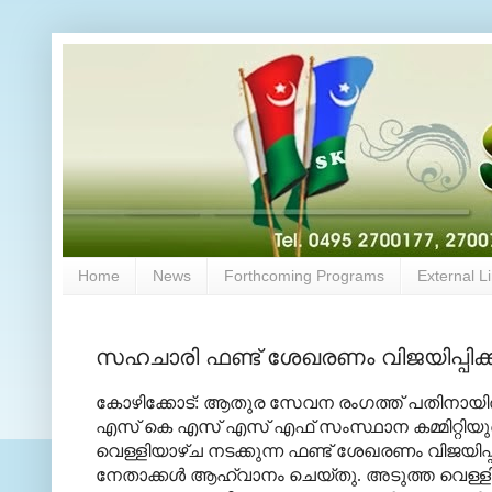
Home
News
Forthcoming Programs
External L
സഹചാരി ഫണ്ട് ശേഖരണം വിജയിപ്പിക്
കോഴിക്കോട്: ആതുര സേവന രംഗത്ത് പതിനായിരക്
എസ് കെ എസ് എസ് എഫ് സംസ്ഥാന കമ്മിറ്റിയുടെ
വെള്ളിയാഴ്ച നടക്കുന്ന ഫണ്ട് ശേഖരണം വിജയി
നേതാക്കള്‍ ആഹ്വാനം ചെയ്തു. അടുത്ത വെള്ളിയ