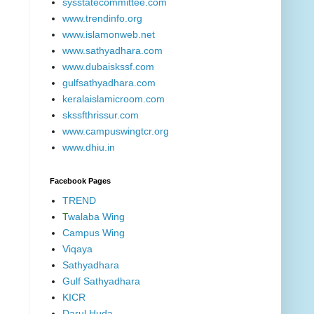
sysstatecommittee.com
www.trendinfo.org
www.islamonweb.net
www.sathyadhara.com
www.dubaiskssf.com
gulfsathyadhara.com
keralaislamicroom.com
skssfthrissur.com
www.campuswingtcr.org
www.dhiu.in
Facebook Pages
TREND
T
walaba Wing
Campus Wing
Viqaya
Sathyadhara
Gulf Sathyadhara
KICR
Darul Huda