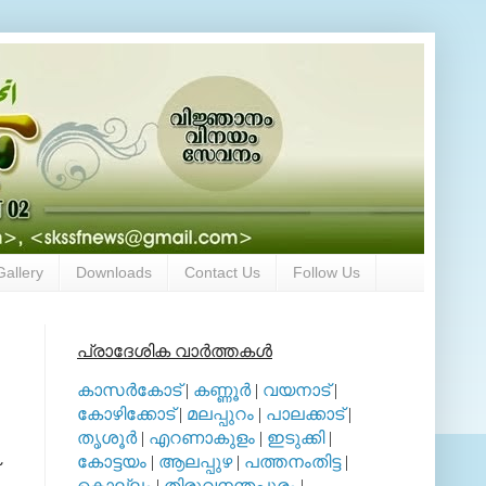
Gallery
Downloads
Contact Us
Follow Us
പ്രാദേശിക വാര്‍ത്തകള്‍
കാസര്‍കോട്
|
കണ്ണൂര്‍
|
വയനാട്
|
കോഴിക്കോട്
|
മലപ്പുറം
|
പാലക്കാട്
|
തൃശൂര്‍
|
എറണാകുളം
|
ഇടുക്കി
|
കോട്ടയം
|
ആലപ്പുഴ
|
പത്തനംതിട്ട
|
കൊല്ലം
|
തിരുവനന്തപുരം
|