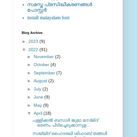
സമസ്ത പ്രസിദ്ധീകരണങ്ങള്‍
പോസ്റ്റര്‍
install malayalam font
Blog Archive
►
2023
(9)
▼
2022
(91)
►
November
(2)
►
October
(4)
►
September
(7)
►
August
(2)
►
July
(2)
►
June
(9)
►
May
(9)
▼
April
(18)
പള്ളിക്കൽ ബസാർ ജുമാ മസ്ജിദ്
ഭരണം പിടിച്ചെടുക്കാനുള...
സയ്യിദ് ഹൈദരലി ശിഹാബ് തങ്ങൾ