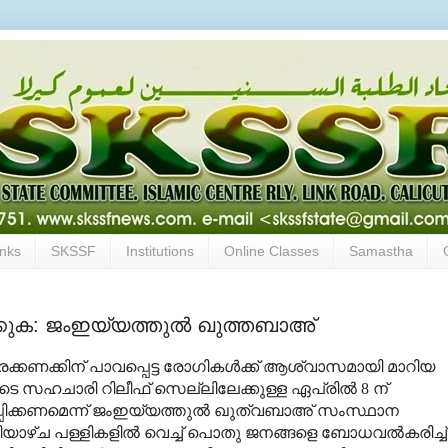
inks
SKSSF
Institutions
Online Classes
Samastha
കുക: ജംഇയ്യത്തുല്‍ ഖുത്തബാഅ്
കണക്കിന് പാവപ്പെട്ട രോഗികള്‍ക്ക് ആശ്വാസമായി മാറിയ
 സഹചാരി റിലീഫ് സെല്ലിലേക്കുള്ള ഏപ്രില്‍ 8 ന്
പ്പിക്കണമെന്ന് ജംഇയ്യത്തുല്‍ ഖുത്വബാഅ് സംസ്ഥാന
ാഴ്ച പള്ളികളില്‍ വെച്ച് പൊതു ജനങ്ങളെ ബോധവല്‍കരിച്ച്