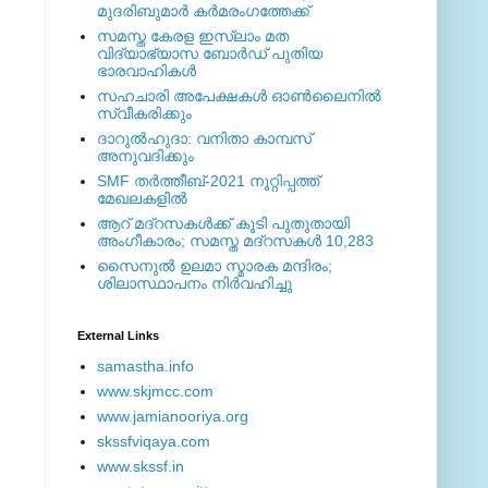
മുദരിബുമാര്‍ കര്‍മരംഗത്തേക്ക്
സമസ്ത കേരള ഇസ്ലാം മത
വിദ്യാഭ്യാസ ബോര്‍ഡ് പുതിയ
ഭാരവാഹികള്‍
സഹചാരി അപേക്ഷകൾ ഓൺലൈനിൽ
സ്വീകരിക്കും
ദാറുല്‍ഹുദാ: വനിതാ കാമ്പസ്
അനുവദിക്കും
SMF തര്‍ത്തീബ്-2021 നൂറ്റിപ്പത്ത്
മേഖലകളില്‍
ആറ് മദ്റസകള്‍ക്ക് കൂടി പുതുതായി
അംഗീകാരം; സമസ്ത മദ്റസകള്‍ 10,283
സൈനുല്‍ ഉലമാ സ്മാരക മന്ദിരം;
ശിലാസ്ഥാപനം നിര്‍വഹിച്ചു
External ‎Links
samastha.info
www.skjmcc.com
www.jamianooriya.org
skssfviqaya.com
www.skssf.in