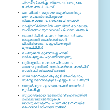
പ്രസിദ്ധീകരിച്ചു. വിജയം 96.08%, 506
പേര്‍ക്ക് ടോപ് പ്ലസ്.
പണ്ഡിതര്‍ സമുദായ ഐക്യത്തിനും
മതസൗഹാര്‍ദത്തിനുമായി
നിലകൊള്ളണം: ഹൈദരലി തങ്ങള്‍
രാഷ്ട്രനിര്‍മിതയില്‍ പണ്ഡിതര്‍ ഭാഗധേയം
വഹിക്കണം: മുനവ്വറലി ശിഹാബ് തങ്ങള്‍
ലക്ഷദ്വീപില്‍ മാംസ നിരോധനനിയമം
നടപ്പാക്കല്‍ കേന്ദ്രസര്‍ക്കാര്‍
പിന്തിരിയണം: ജംഇയ്യത്തുല്‍
മുഅല്ലിമീന്‍
ചെമ്മുക്കന്‍ കുഞ്ഞാപ്പു ഹാജി
ഓര്‍മപുസ്തകം പുറത്തിറങ്ങുന്നു
ഖുര്‍ആനിക സന്ദേശ പ്രചരണം
കാലഘട്ടത്തിന്റെ അനിവാര്യത: സയ്യിദ്
സാദിഖലി ശിഹാബ് തങ്ങള്‍
നാല് മദ്‌റസകള്‍ക്കു കൂടി അംഗീകാരം;
സമസ്ത മദ്‌റസകളുടെ എണ്ണം 10287 ആയി
ദാറുല്‍ഹുദാ എജ്യുക്കേഷന്‍ ബോര്‍ഡ്
രൂപീകരിച്ചു
സുധാര്യമായ ഭരണനിര്‍വ്വഹണത്തില്‍
മഹല്ല് ജമാഅത്തുകള്‍
ജാഗരൂകരാകണം: പാണക്കാട് സയ്യിദ്
ഹൈദറലി ശിഹാബ് തങ്ങള്‍