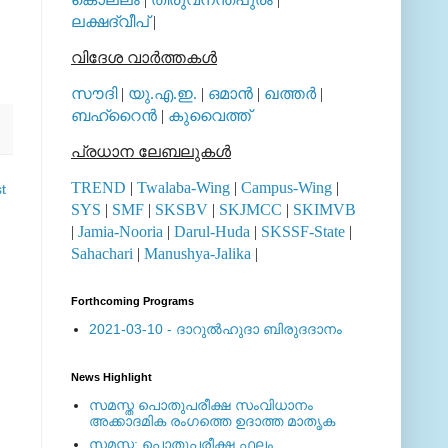
ലക്ഷദ്വീപ്
|
വിദേശ വാര്‍ത്തകള്‍
സൗദി
|
യു.എ.ഇ.
|
ഒമാന്‍
|
ഖത്തര്‍
|
ബഹ്റൈന്‍
|
കുവൈത്ത്
പ്രധാന ലേബലുകള്‍
TREND
|
Twalaba-Wing
|
Campus-Wing
|
t
SYS
|
SMF
|
SKSBV
|
SKJMCC
|
SKIMVB
|
Jamia-Nooria
|
Darul-Huda
|
SKSSF-State
|
Sahachari
|
Manushya-Jalika
|
Forthcoming Programs
2021-03-10 - ദാറുല്‍ഹുദാ ബിരുദദാനം
News Highlight
സമസ്ത പൊതുപരീക്ഷ സംവിധാനം
അക്കാദമിക രംഗത്തെ ഉദാത്ത മാതൃക
സമസ്ത: പൊതുപരീക്ഷ ഫലം