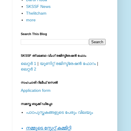
SKSSF News
Thelitcham
more
Search This Blog
SKSSF ത്വലബാ വിംഗ് രജിസ്ട്രേഷന്‍ ഫോം
ലെറ്റര്‍ 1
|
യൂണിറ്റ് രജിസ്ട്രേഷന്‍ ഫോറം
|
ലെറ്റര്‍ 2
സഹചാരി റിലീഫ് സെല്‍
Application form
സമസ്ത ബുക്ക് ഡിപ്പോ
പാഠപുസ്തകങ്ങളുടെ പേരും വിലയും
നമ്മുടെ സ്റ്റേറ്റ് കമ്മിറ്റി