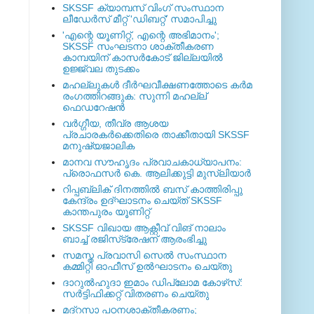
SKSSF ക്യാമ്പസ് വിംഗ് സംസ്ഥാന
ലീഡേർസ് മീറ്റ് 'ഡിബറ്റ്' സമാപിച്ചു
'എന്റെ യൂണിറ്റ്, എന്റെ അഭിമാനം';
SKSSF സംഘടനാ ശാക്തീകരണ
കാമ്പയിന് കാസര്‍കോട് ജില്ലയില്‍
ഉജ്ജ്വല തുടക്കം
മഹല്ലുകള്‍ ദീര്‍ഘവീക്ഷണത്തോടെ കര്‍മ
രംഗത്തിറങ്ങുക: സുന്നി മഹല്ല്
ഫെഡറേഷന്‍
വര്‍ഗ്ഗീയ, തീവ്ര ആശയ
പ്രചാരകര്‍ക്കെതിരെ താക്കീതായി SKSSF
മനുഷ്യജാലിക
മാനവ സൗഹൃദം പ്രവാചകാധ്യാപനം:
പ്രൊഫസർ കെ. ആലിക്കുട്ടി മുസ്ലിയാർ
റിപ്പബ്ലിക് ദിനത്തില്‍ ബസ് കാത്തിരിപ്പു
കേന്ദ്രം ഉദ്ഘാടനം ചെയ്ത്‌ SKSSF
കാന്തപുരം യൂണിറ്റ്
SKSSF വിഖായ ആക്റ്റീവ് വിങ് നാലാം
ബാച്ച് രജിസ്‌ട്രേഷന് ആരംഭിച്ചു
സമസ്ത പ്രവാസി സെല്‍ സംസ്ഥാന
കമ്മിറ്റി ഓഫീസ് ഉല്‍ഘാടനം ചെയ്തു
ദാറുല്‍ഹുദാ ഇമാം ഡിപ്ലോമ കോഴ്‌സ്:
സര്‍ട്ടിഫിക്കറ്റ് വിതരണം ചെയ്തു
മദ്‌റസാ പഠനശാക്തീകരണം;