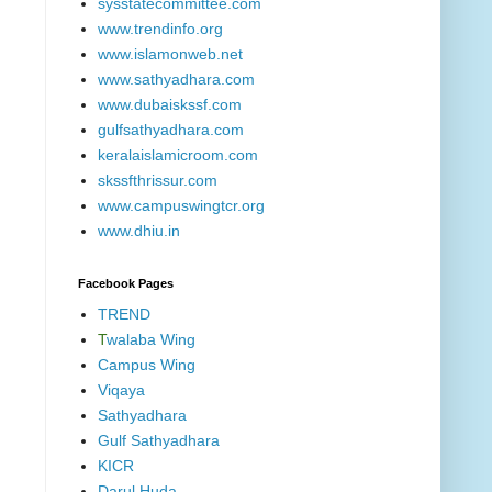
sysstatecommittee.com
www.trendinfo.org
www.islamonweb.net
www.sathyadhara.com
www.dubaiskssf.com
gulfsathyadhara.com
keralaislamicroom.com
skssfthrissur.com
www.campuswingtcr.org
www.dhiu.in
Facebook Pages
TREND
T
walaba Wing
Campus Wing
Viqaya
Sathyadhara
Gulf Sathyadhara
KICR
Darul Huda