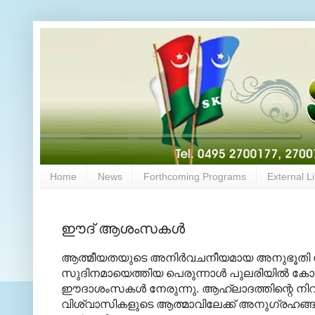
Home
News
Forthcoming Programs
External L
ഈദ് ആശംസകള്‍
ആത്മീയതയുടെ അനിര്‍വചനീയമായ അനുഭൂതി നുകര്
സുദിനമായെത്തിയ പെരുന്നാള്‍ പുലരിയില്‍ കോഴ
ഈദാശംസകള്‍ നേരുന്നു. ആഹ്ലാദത്തിന്റെ നിറ 
വിശ്വാസികളുടെ ആത്മാവിലേക്ക് അനുഗ്രഹങ്ങള