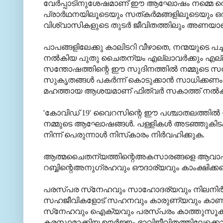
വേര്‍പ്പാടിനുശേഷമാണ് ഈ ആഘോഷം നമ്മെ തൊട്ടു
പ്രാര്‍ഥനയിലൂടെയും സത്കര്‍മങ്ങളിലൂടെയും ഒര
വിശ്വാസികളുടെ തുടര്‍ ജീവിതത്തിലും അണയാതെ സ
പാപങ്ങളിലേക്കു കാലിടറി വീഴാതെ, നന്മയുടെ പച്ച
നല്‍കിയ പുതു ചൈതന്യം എല്ലാവര്‍ക്കും എല്ലാക
സന്തോഷത്തിന്റെ ഈ സുദിനത്തില്‍ നമ്മുടെ 
സുകൃതങ്ങള്‍ പകര്‍ന്ന് കൊടുക്കാന്‍ സാധിക്കണം.
മഹത്തായ ആശയമാണ് ഫിത്വര്‍ സകാത്ത് നല്‍കു
'കോവിഡ് 19' വൈറസിന്റെ ഈ പശ്ചാതലത്തില്‍ ന
നമ്മുടെ ആഘോഷങ്ങള്‍. പള്ളികള്‍ അടഞ്ഞുകിടക്കു
നിന്ന് പെരുന്നാള്‍ നിസ്‌കാരം നിര്‍വഹിക്കുക.
ആത്മചൈതന്യത്തിന്റെഅകസാരങ്ങളെ ആവാഹിച്ച
റബ്ബിന്റെഅനുഗ്രഹവും ഔദാര്യവും കാംക്ഷിക്
പരസ്പര സ്‌നേഹവും സാഹോദര്യവും നിലനിര്‍ത്താ
സഹജീവികളോട് സഹനവും കാരുണ്യവും കാണിക്കാ
സ്‌നേഹവും ഐക്യവും പരസ്പരം കാത്തുസൂക്ഷിക
കരസ്ഥമാക്കിയ ഊര്‍ജ്ജം ഭാവിജീവിതത്തിലേക്ക