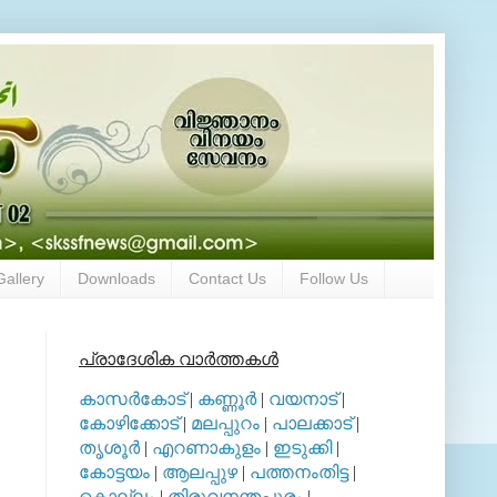
Gallery
Downloads
Contact Us
Follow Us
പ്രാദേശിക വാര്‍ത്തകള്‍
കാസര്‍കോട്
|
കണ്ണൂര്‍
|
വയനാട്
|
കോഴിക്കോട്
|
മലപ്പുറം
|
പാലക്കാട്
|
തൃശൂര്‍
|
എറണാകുളം
|
ഇടുക്കി
|
കോട്ടയം
|
ആലപ്പുഴ
|
പത്തനംതിട്ട
|
കൊല്ലം
|
തിരുവനന്തപുരം
|