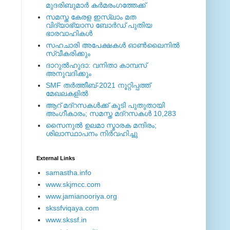
മുദരിബുമാര്‍ കര്‍മരംഗത്തേക്ക്
സമസ്ത കേരള ഇസ്ലാം മത
വിദ്യാഭ്യാസ ബോര്‍ഡ് പുതിയ
ഭാരവാഹികള്‍
സഹചാരി അപേക്ഷകൾ ഓൺലൈനിൽ
സ്വീകരിക്കും
ദാറുല്‍ഹുദാ: വനിതാ കാമ്പസ്
അനുവദിക്കും
SMF തര്‍ത്തീബ്-2021 നൂറ്റിപ്പത്ത്
മേഖലകളില്‍
ആറ് മദ്റസകള്‍ക്ക് കൂടി പുതുതായി
അംഗീകാരം; സമസ്ത മദ്റസകള്‍ 10,283
സൈനുല്‍ ഉലമാ സ്മാരക മന്ദിരം;
ശിലാസ്ഥാപനം നിര്‍വഹിച്ചു
External ‎Links
samastha.info
www.skjmcc.com
www.jamianooriya.org
skssfviqaya.com
www.skssf.in