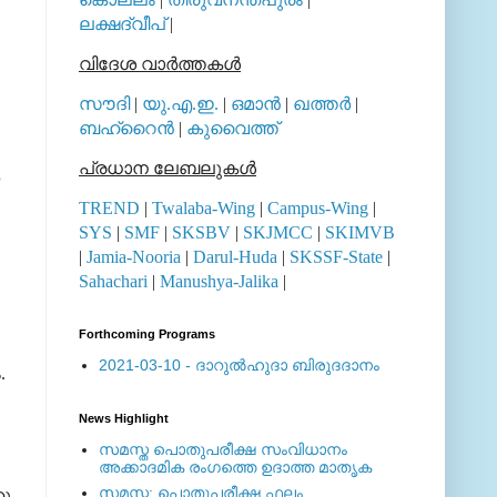
ലക്ഷദ്വീപ്
|
വിദേശ വാര്‍ത്തകള്‍
സൗദി
|
യു.എ.ഇ.
|
ഒമാന്‍
|
ഖത്തര്‍
|
ബഹ്റൈന്‍
|
കുവൈത്ത്
പ്രധാന ലേബലുകള്‍
TREND
|
Twalaba-Wing
|
Campus-Wing
|
SYS
|
SMF
|
SKSBV
|
SKJMCC
|
SKIMVB
|
Jamia-Nooria
|
Darul-Huda
|
SKSSF-State
|
Sahachari
|
Manushya-Jalika
|
Forthcoming Programs
2021-03-10 - ദാറുല്‍ഹുദാ ബിരുദദാനം
.
News Highlight
സമസ്ത പൊതുപരീക്ഷ സംവിധാനം
അക്കാദമിക രംഗത്തെ ഉദാത്ത മാതൃക
സമസ്ത: പൊതുപരീക്ഷ ഫലം
ഹു