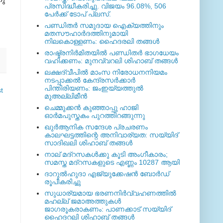
പ്രസിദ്ധീകരിച്ചു. വിജയം 96.08%, 506
പേര്‍ക്ക് ടോപ് പ്ലസ്.
പണ്ഡിതര്‍ സമുദായ ഐക്യത്തിനും
മതസൗഹാര്‍ദത്തിനുമായി
നിലകൊള്ളണം: ഹൈദരലി തങ്ങള്‍
രാഷ്ട്രനിര്‍മിതയില്‍ പണ്ഡിതര്‍ ഭാഗധേയം
വഹിക്കണം: മുനവ്വറലി ശിഹാബ് തങ്ങള്‍
ലക്ഷദ്വീപില്‍ മാംസ നിരോധനനിയമം
നടപ്പാക്കല്‍ കേന്ദ്രസര്‍ക്കാര്‍
പിന്തിരിയണം: ജംഇയ്യത്തുല്‍
t
മുഅല്ലിമീന്‍
ചെമ്മുക്കന്‍ കുഞ്ഞാപ്പു ഹാജി
ഓര്‍മപുസ്തകം പുറത്തിറങ്ങുന്നു
ഖുര്‍ആനിക സന്ദേശ പ്രചരണം
കാലഘട്ടത്തിന്റെ അനിവാര്യത: സയ്യിദ്
സാദിഖലി ശിഹാബ് തങ്ങള്‍
നാല് മദ്‌റസകള്‍ക്കു കൂടി അംഗീകാരം;
സമസ്ത മദ്‌റസകളുടെ എണ്ണം 10287 ആയി
ദാറുല്‍ഹുദാ എജ്യുക്കേഷന്‍ ബോര്‍ഡ്
രൂപീകരിച്ചു
സുധാര്യമായ ഭരണനിര്‍വ്വഹണത്തില്‍
മഹല്ല് ജമാഅത്തുകള്‍
ജാഗരൂകരാകണം: പാണക്കാട് സയ്യിദ്
ഹൈദറലി ശിഹാബ് തങ്ങള്‍