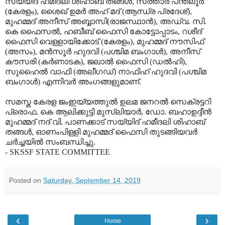
സയ്യിദ് ഹമീദലി ശിഹാബ് തങ്ങൾ, സത്താർ പന്തലൂർ
(കേരളം), ശൈഖ് ഉമർ അഹ് മദ് (ആന്ധ്ര പ്രദേശ്),
മുഹമ്മദ് അനീസ് അബ്ബാസി(രാജസ്ഥാൻ), അഡ്വ. സി.
കെ ഫൈസൽ, ഹബീബ് ഫൈസി കോട്ടോപ്പാടം, റശീദ്
ഫൈസി വെള്ളായിക്കോട് (കേരളം), മുഹമ്മദ് നൗസിഫ്
(അസം), മൻസൂർ ഹുദവി (പശ്ചിമ ബംഗാൾ), അനീസ്
കൗസരി (കർണാടക), ജലാൽ ഫൈസി (ഡൽഹി),
സുഹൈൽ വാഫി (അലീഗഡ്) നാഫിഹ് ഹുദവി (പശ്ചിമ
ബംഗാൾ) എന്നിവർ അംഗങ്ങളുമാണ്.
സമസ്ത കേരള ജംഇയ്യത്തുൽ ഉലമ ജനറൽ സെക്രട്ടറി
പ്രൊഫ. കെ ആലിക്കുട്ടി മുസ്ലിയാർ, ഡോ. ബഹാഉദ്ദീൻ
മുഹമ്മദ് നദ് വി, പാണക്കാട് സയ്യിദ് ഹമീദലി ശിഹാബ്
തങ്ങൾ, ഓണംപിള്ളി മുഹമ്മദ് ഫൈസി തുടങ്ങിയവർ
ചർച്ചയിൽ സംബന്ധിച്ചു.
- SKSSF STATE COMMITTEE
Posted on
Saturday, September 14, 2019
‹
›
Home