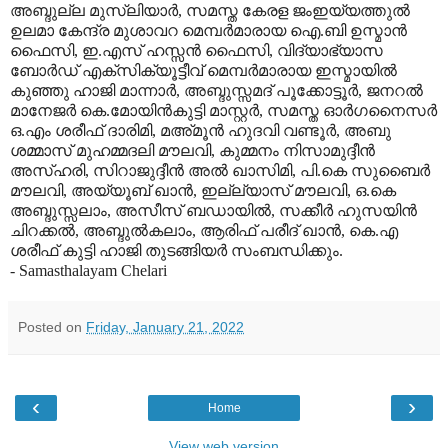
അബ്ദുല്ല മുസ്ലിയാര്‍, സമസ്ത കേരള ജംഇയ്യത്തുല്‍
ഉലമാ കേന്ദ്ര മുശാവറ മെമ്പര്‍മാരായ ഐ.ബി ഉസ്മാന്‍
ഫൈസി, ഇ.എസ് ഹസ്സന്‍ ഫൈസി, വിദ്യാഭ്യാസ
ബോര്‍ഡ് എക്സിക്യൂട്ടീവ് മെമ്പര്‍മാരായ ഇസ്മായില്‍
കുഞ്ഞു ഹാജി മാന്നാര്‍, അബ്ദുസ്സമദ് പൂക്കോട്ടൂര്‍, ജനറല്‍
മാനേജര്‍ കെ.മോയിന്‍കുട്ടി മാസ്റ്റര്‍, സമസ്ത ഓര്‍ഗനൈസര്‍
ഒ.എം ശരീഫ് ദാരിമി, മഅ്മൂന്‍ ഹുദവി വണ്ടൂര്‍, അബു
ശമ്മാസ് മുഹമ്മദലി മൗലവി, കുമ്മനം നിസാമുദ്ദീന്‍
അസ്ഹരി, സിറാജുദ്ദീന്‍ അല്‍ ഖാസിമി, പി.കെ സുബൈര്‍
മൗലവി, അയ്യൂബ് ഖാന്‍, ഇല്ല്യാസ് മൗലവി, ഒ.കെ
അബ്ദുസ്സലാം, അസീസ് ബഡായില്‍, സക്കീര്‍ ഹുസയിന്‍
ചിറക്കല്‍, അബ്ദുല്‍കലാം, ആരിഫ് പരീദ് ഖാന്‍, കെ.എ
ശരീഫ് കുട്ടി ഹാജി തുടങ്ങിയര്‍ സംബന്ധിക്കും.
- Samasthalayam Chelari
Posted on
Friday, January 21, 2022
‹
›
Home
View web version