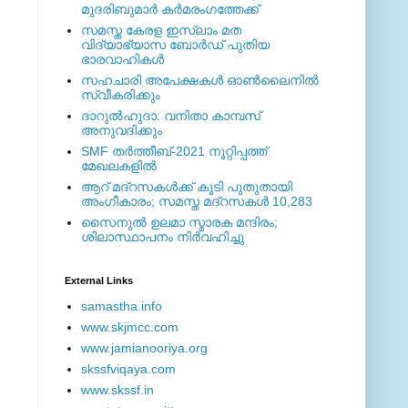
മുദരിബുമാര്‍ കര്‍മരംഗത്തേക്ക്
സമസ്ത കേരള ഇസ്ലാം മത
വിദ്യാഭ്യാസ ബോര്‍ഡ് പുതിയ
ഭാരവാഹികള്‍
സഹചാരി അപേക്ഷകൾ ഓൺലൈനിൽ
സ്വീകരിക്കും
ദാറുല്‍ഹുദാ: വനിതാ കാമ്പസ്
അനുവദിക്കും
SMF തര്‍ത്തീബ്-2021 നൂറ്റിപ്പത്ത്
മേഖലകളില്‍
ആറ് മദ്റസകള്‍ക്ക് കൂടി പുതുതായി
അംഗീകാരം; സമസ്ത മദ്റസകള്‍ 10,283
സൈനുല്‍ ഉലമാ സ്മാരക മന്ദിരം;
ശിലാസ്ഥാപനം നിര്‍വഹിച്ചു
External ‎Links
samastha.info
www.skjmcc.com
www.jamianooriya.org
skssfviqaya.com
www.skssf.in