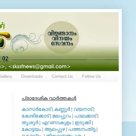
Gallery
Downloads
Contact Us
Follow Us
പ്രാദേശിക വാര്‍ത്തകള്‍
കാസര്‍കോട്
|
കണ്ണൂര്‍
|
വയനാട്
|
കോഴിക്കോട്
|
മലപ്പുറം
|
പാലക്കാട്
|
തൃശൂര്‍
|
എറണാകുളം
|
ഇടുക്കി
|
കോട്ടയം
|
ആലപ്പുഴ
|
പത്തനംതിട്ട
|
കൊല്ലം
|
തിരുവനന്തപുരം
|