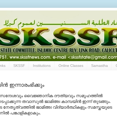
inks
SKSSF
Institutions
Online Classes
Samastha
‍ ഇന്നാരംഭിക്കും
േഹ സന്ദേശവും വൈജ്ഞാനിക ദൗത്യവും സമൂഹത്തില്‍
പ്പാക്കുന്ന തവാസുല്‍ ജാമിഅഃ കാമ്പയിന്‍ ഇന്ന് തുടങ്ങും.
ുടെ നേതൃത്വത്തില്‍ ജാമിഅഃ വിദ്യാര്‍ത്ഥികളും സമസ്തയുടെ
ില്‍ പങ്കാളികളാകും.