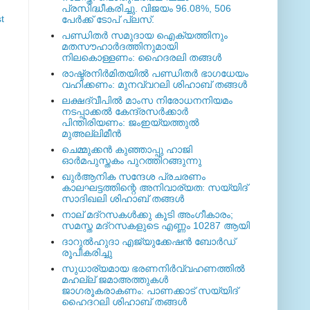
പ്രസിദ്ധീകരിച്ചു. വിജയം 96.08%, 506
t
പേര്‍ക്ക് ടോപ് പ്ലസ്.
പണ്ഡിതര്‍ സമുദായ ഐക്യത്തിനും
മതസൗഹാര്‍ദത്തിനുമായി
നിലകൊള്ളണം: ഹൈദരലി തങ്ങള്‍
രാഷ്ട്രനിര്‍മിതയില്‍ പണ്ഡിതര്‍ ഭാഗധേയം
വഹിക്കണം: മുനവ്വറലി ശിഹാബ് തങ്ങള്‍
ലക്ഷദ്വീപില്‍ മാംസ നിരോധനനിയമം
നടപ്പാക്കല്‍ കേന്ദ്രസര്‍ക്കാര്‍
പിന്തിരിയണം: ജംഇയ്യത്തുല്‍
മുഅല്ലിമീന്‍
ചെമ്മുക്കന്‍ കുഞ്ഞാപ്പു ഹാജി
ഓര്‍മപുസ്തകം പുറത്തിറങ്ങുന്നു
ഖുര്‍ആനിക സന്ദേശ പ്രചരണം
കാലഘട്ടത്തിന്റെ അനിവാര്യത: സയ്യിദ്
സാദിഖലി ശിഹാബ് തങ്ങള്‍
നാല് മദ്‌റസകള്‍ക്കു കൂടി അംഗീകാരം;
സമസ്ത മദ്‌റസകളുടെ എണ്ണം 10287 ആയി
ദാറുല്‍ഹുദാ എജ്യുക്കേഷന്‍ ബോര്‍ഡ്
രൂപീകരിച്ചു
സുധാര്യമായ ഭരണനിര്‍വ്വഹണത്തില്‍
മഹല്ല് ജമാഅത്തുകള്‍
ജാഗരൂകരാകണം: പാണക്കാട് സയ്യിദ്
ഹൈദറലി ശിഹാബ് തങ്ങള്‍