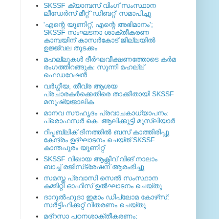
SKSSF ക്യാമ്പസ് വിംഗ് സംസ്ഥാന
ലീഡേർസ് മീറ്റ് 'ഡിബറ്റ്' സമാപിച്ചു
'എന്റെ യൂണിറ്റ്, എന്റെ അഭിമാനം';
SKSSF സംഘടനാ ശാക്തീകരണ
കാമ്പയിന് കാസര്‍കോട് ജില്ലയില്‍
ഉജ്ജ്വല തുടക്കം
മഹല്ലുകള്‍ ദീര്‍ഘവീക്ഷണത്തോടെ കര്‍മ
രംഗത്തിറങ്ങുക: സുന്നി മഹല്ല്
ഫെഡറേഷന്‍
വര്‍ഗ്ഗീയ, തീവ്ര ആശയ
പ്രചാരകര്‍ക്കെതിരെ താക്കീതായി SKSSF
മനുഷ്യജാലിക
മാനവ സൗഹൃദം പ്രവാചകാധ്യാപനം:
പ്രൊഫസർ കെ. ആലിക്കുട്ടി മുസ്ലിയാർ
റിപ്പബ്ലിക് ദിനത്തില്‍ ബസ് കാത്തിരിപ്പു
കേന്ദ്രം ഉദ്ഘാടനം ചെയ്ത്‌ SKSSF
കാന്തപുരം യൂണിറ്റ്
SKSSF വിഖായ ആക്റ്റീവ് വിങ് നാലാം
ബാച്ച് രജിസ്‌ട്രേഷന് ആരംഭിച്ചു
സമസ്ത പ്രവാസി സെല്‍ സംസ്ഥാന
കമ്മിറ്റി ഓഫീസ് ഉല്‍ഘാടനം ചെയ്തു
ദാറുല്‍ഹുദാ ഇമാം ഡിപ്ലോമ കോഴ്‌സ്:
സര്‍ട്ടിഫിക്കറ്റ് വിതരണം ചെയ്തു
മദ്‌റസാ പഠനശാക്തീകരണം;