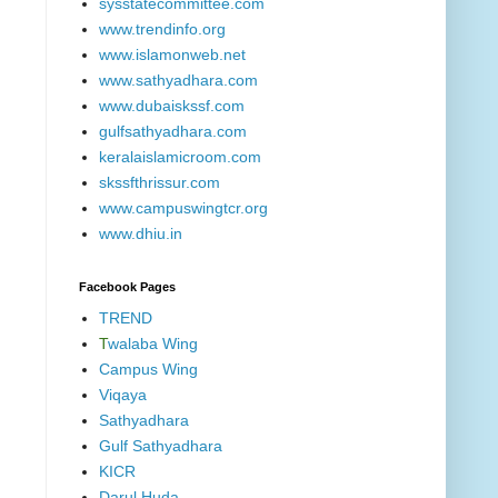
sysstatecommittee.com
www.trendinfo.org
www.islamonweb.net
www.sathyadhara.com
www.dubaiskssf.com
gulfsathyadhara.com
keralaislamicroom.com
skssfthrissur.com
www.campuswingtcr.org
www.dhiu.in
Facebook Pages
TREND
T
walaba Wing
Campus Wing
Viqaya
Sathyadhara
Gulf Sathyadhara
KICR
Darul Huda