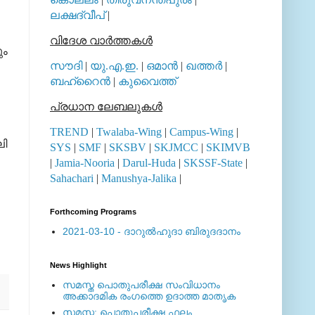
ലക്ഷദ്വീപ്
|
വിദേശ വാര്‍ത്തകള്‍
ും
സൗദി
|
യു.എ.ഇ.
|
ഒമാന്‍
|
ഖത്തര്‍
|
ബഹ്റൈന്‍
|
കുവൈത്ത്
പ്രധാന ലേബലുകള്‍
TREND
|
Twalaba-Wing
|
Campus-Wing
|
ലി
SYS
|
SMF
|
SKSBV
|
SKJMCC
|
SKIMVB
|
Jamia-Nooria
|
Darul-Huda
|
SKSSF-State
|
Sahachari
|
Manushya-Jalika
|
Forthcoming Programs
2021-03-10 - ദാറുല്‍ഹുദാ ബിരുദദാനം
News Highlight
സമസ്ത പൊതുപരീക്ഷ സംവിധാനം
അക്കാദമിക രംഗത്തെ ഉദാത്ത മാതൃക
സമസ്ത: പൊതുപരീക്ഷ ഫലം