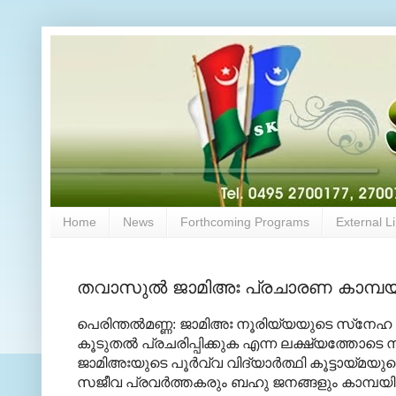
Home
News
Forthcoming Programs
External L
തവാസുല്‍ ജാമിഅഃ പ്രചാരണ കാമ്പയിന്
പെരിന്തല്‍മണ്ണ: ജാമിഅഃ നൂരിയ്യയുടെ സ്‌ന
കൂടുതല്‍ പ്രചരിപ്പിക്കുക എന്ന ലക്ഷ്യത്തോടെ നട
ജാമിഅഃയുടെ പൂര്‍വ്വ വിദ്യാര്‍ത്ഥി കൂട്ടായ്മയ
സജീവ പ്രവര്‍ത്തകരും ബഹു ജനങ്ങളും കാമ്പയിന