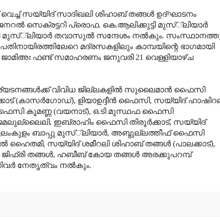
വെച്ച് സയ്യിദ് സാദിഖലി ശിഹാബ് തങ്ങള്‍ ഉദ്ഘാടനം
ല്‍ സെക്രട്ടറി പ്രൊഫ. കെ.ആലിക്കുട്ടി മുസ്്‌ലിയാര്‍
ടി മുസ്്‌ലിയാര്‍ തവാസുല്‍ സന്ദേശം നല്‍കും. സംസ്ഥാനത്ത
 പതിനായിരത്തിലേറെ മദ്രസകളിലും കാമ്പയിന്റെ ഭാഗമായി
. ജാമിഅഃ ഫണ്ട് സമാഹരണം ജനുവരി 21 വെള്ളിയാഴ്ച
ര്യടനങ്ങള്‍ക്ക് വിവിധ ജില്ലകളില്‍ സുലൈമാന്‍ ഫൈസി
്കോട് (കാസര്‍ഗോഡ്), ളിയാഉദ്ദീന്‍ ഫൈസി, സയ്യിദ് ഹാഷിറ
ബ് ഫൈസി കൂമണ്ണ (വയനാട്), ഒ.ടി മുസ്ഥഫ ഫൈസി
 ജമലുല്ലൈലി, ഇബ്രാഹിം ഫൈസി തിരൂര്‍ക്കാട്, സയ്യിദ്
 ഏലംകുളം ബാപ്പു മുസ്്‌ലിയാര്‍, അബ്ദുല്ലത്തീഫ് ഫൈസി
‍ ഹൈതമി, സയ്യിദ് ശമീറലി ശിഹാബ് തങ്ങള്‍ (പാലക്കാട്),
ാ ജിഫ്രി തങ്ങള്‍, ഹബീബ് കോയ തങ്ങള്‍ അരക്കുപറമ്പ്
ര്‍ നേതൃത്വം നല്‍കും.