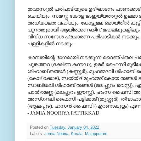
തവാസുല്‍ പരിപാടിയുടെ ഉദ്ഘാടനം പാണക്കാട് 
ചെയ്യും. സമസ്ത കേരള ജംഇയ്യത്തുല്‍ ഉലമാ ജനറ
അധ്യക്ഷത വഹിക്കും. കോട്ടുമല മൊയ്തീന്‍ കുട്
പുറത്തുമായി ആയിരക്കണക്കിന് മഹല്ലുകളിലും
വിവിധ സന്ദേശ പ്രചാരണ പരിപാടികള്‍ നടക്കും
പള്ളികളില്‍ നടക്കും.
കാമ്പയിന്റെ ഭാഗമായി നടക്കുന്ന റൈഞ്ച്തല പ
ചുങ്കത്തറ (ദക്ഷിണ കന്നഡ), ഉമര്‍ ഫൈസി മുടിക
ശിഹാബ് തങ്ങള്‍ (കണ്ണൂര്‍), മുഹമ്മദലി ശിഹാ
(കോഴിക്കോട്), സയ്യിദ് മുഹമ്മദ് കോയ തങ്ങള്‍
സാബിഖലി ശിഹാബ് തങ്ങള്‍ (മലപ്പുറം വെസ്റ്റ്),
പാതിരമണ്ണ (മലപ്പുറം ഈസ്റ്റ്), ഹംസ ഫൈസി അല്
അസ്ഗറലി ഫൈസി പട്ടിക്കാട് (തൃശ്ശൂര്‍), ത്വാഹ
(ആലപ്പുഴ), ഹസന്‍ ഫൈസി (എറണാകുളം) എന്നിവ
- JAMIA NOORIYA PATTIKKAD
Posted on
Tuesday, January 04, 2022
Labels:
Jamia-Nooria
,
Kerala
,
Malappuram