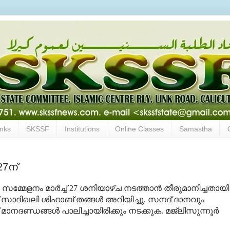
inks
SKSSF
Institutions
Online Classes
Samastha
27ന്
 സമ്മേളനം മാര്‍ച്ച് 27 ശനിയാഴ്ച നടത്താന്‍ തീരുമാനിച്ചതായി
് സാദിഖലി ശിഹാബ് തങ്ങള്‍ അറിയിച്ചു. സനദ് ദാനവും
ണ്ഡങ്ങള്‍ പാലിച്ചായിരിക്കും നടക്കുക. മജ്‌ലിസുന്നൂര്‍