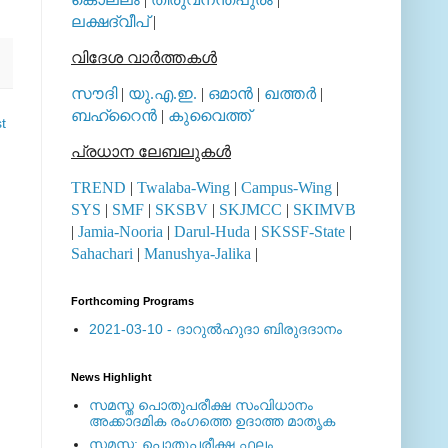
ലക്ഷദ്വീപ്
|
വിദേശ വാര്‍ത്തകള്‍
സൗദി
|
യു.എ.ഇ.
|
ഒമാന്‍
|
ഖത്തര്‍
|
ബഹ്റൈന്‍
|
കുവൈത്ത്
t
പ്രധാന ലേബലുകള്‍
TREND
|
Twalaba-Wing
|
Campus-Wing
|
SYS
|
SMF
|
SKSBV
|
SKJMCC
|
SKIMVB
|
Jamia-Nooria
|
Darul-Huda
|
SKSSF-State
|
Sahachari
|
Manushya-Jalika
|
Forthcoming Programs
2021-03-10 - ദാറുല്‍ഹുദാ ബിരുദദാനം
News Highlight
സമസ്ത പൊതുപരീക്ഷ സംവിധാനം
അക്കാദമിക രംഗത്തെ ഉദാത്ത മാതൃക
സമസ്ത: പൊതുപരീക്ഷ ഫലം