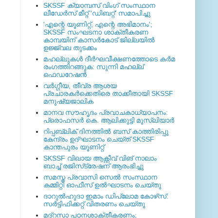
SKSSF ക്യാമ്പസ് വിംഗ് സംസ്ഥാന
ലീഡേർസ് മീറ്റ് 'ഡിബറ്റ്' സമാപിച്ചു
'എന്റെ യൂണിറ്റ്, എന്റെ അഭിമാനം';
SKSSF സംഘടനാ ശാക്തീകരണ
കാമ്പയിന് കാസര്‍കോട് ജില്ലയില്‍
ഉജ്ജ്വല തുടക്കം
മഹല്ലുകള്‍ ദീര്‍ഘവീക്ഷണത്തോടെ കര്‍മ
രംഗത്തിറങ്ങുക: സുന്നി മഹല്ല്
ഫെഡറേഷന്‍
വര്‍ഗ്ഗീയ, തീവ്ര ആശയ
പ്രചാരകര്‍ക്കെതിരെ താക്കീതായി SKSSF
മനുഷ്യജാലിക
മാനവ സൗഹൃദം പ്രവാചകാധ്യാപനം:
പ്രൊഫസർ കെ. ആലിക്കുട്ടി മുസ്ലിയാർ
റിപ്പബ്ലിക് ദിനത്തില്‍ ബസ് കാത്തിരിപ്പു
കേന്ദ്രം ഉദ്ഘാടനം ചെയ്ത്‌ SKSSF
കാന്തപുരം യൂണിറ്റ്
SKSSF വിഖായ ആക്റ്റീവ് വിങ് നാലാം
ബാച്ച് രജിസ്‌ട്രേഷന് ആരംഭിച്ചു
സമസ്ത പ്രവാസി സെല്‍ സംസ്ഥാന
കമ്മിറ്റി ഓഫീസ് ഉല്‍ഘാടനം ചെയ്തു
ദാറുല്‍ഹുദാ ഇമാം ഡിപ്ലോമ കോഴ്‌സ്:
സര്‍ട്ടിഫിക്കറ്റ് വിതരണം ചെയ്തു
മദ്‌റസാ പഠനശാക്തീകരണം;