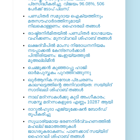
പ്രസിദ്ധീകരിച്ചു. വിജയം 96.08%, 506
പേര്‍ക്ക് ടോപ് പ്ലസ്.
പണ്ഡിതര്‍ സമുദായ ഐക്യത്തിനും
മതസൗഹാര്‍ദത്തിനുമായി
നിലകൊള്ളണം: ഹൈദരലി തങ്ങള്‍
രാഷ്ട്രനിര്‍മിതയില്‍ പണ്ഡിതര്‍ ഭാഗധേയം
വഹിക്കണം: മുനവ്വറലി ശിഹാബ് തങ്ങള്‍
ലക്ഷദ്വീപില്‍ മാംസ നിരോധനനിയമം
നടപ്പാക്കല്‍ കേന്ദ്രസര്‍ക്കാര്‍
പിന്തിരിയണം: ജംഇയ്യത്തുല്‍
മുഅല്ലിമീന്‍
ചെമ്മുക്കന്‍ കുഞ്ഞാപ്പു ഹാജി
ഓര്‍മപുസ്തകം പുറത്തിറങ്ങുന്നു
ഖുര്‍ആനിക സന്ദേശ പ്രചരണം
കാലഘട്ടത്തിന്റെ അനിവാര്യത: സയ്യിദ്
സാദിഖലി ശിഹാബ് തങ്ങള്‍
നാല് മദ്‌റസകള്‍ക്കു കൂടി അംഗീകാരം;
സമസ്ത മദ്‌റസകളുടെ എണ്ണം 10287 ആയി
ദാറുല്‍ഹുദാ എജ്യുക്കേഷന്‍ ബോര്‍ഡ്
രൂപീകരിച്ചു
സുധാര്യമായ ഭരണനിര്‍വ്വഹണത്തില്‍
മഹല്ല് ജമാഅത്തുകള്‍
ജാഗരൂകരാകണം: പാണക്കാട് സയ്യിദ്
ഹൈദറലി ശിഹാബ് തങ്ങള്‍