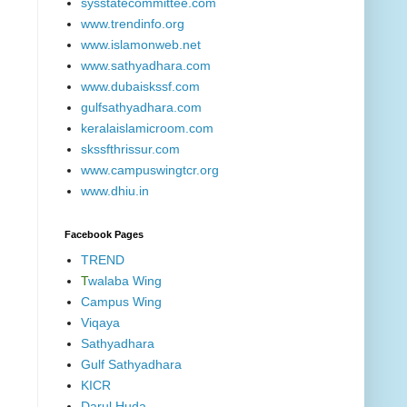
sysstatecommittee.com
www.trendinfo.org
www.islamonweb.net
www.sathyadhara.com
www.dubaiskssf.com
gulfsathyadhara.com
keralaislamicroom.com
skssfthrissur.com
www.campuswingtcr.org
www.dhiu.in
Facebook Pages
TREND
T
walaba Wing
Campus Wing
Viqaya
Sathyadhara
Gulf Sathyadhara
KICR
Darul Huda