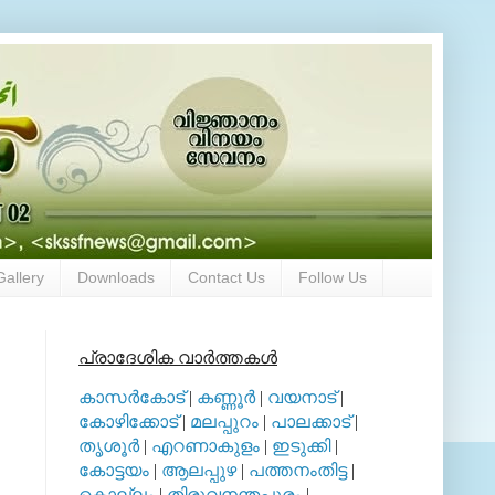
Gallery
Downloads
Contact Us
Follow Us
പ്രാദേശിക വാര്‍ത്തകള്‍
കാസര്‍കോട്
|
കണ്ണൂര്‍
|
വയനാട്
|
കോഴിക്കോട്
|
മലപ്പുറം
|
പാലക്കാട്
|
തൃശൂര്‍
|
എറണാകുളം
|
ഇടുക്കി
|
കോട്ടയം
|
ആലപ്പുഴ
|
പത്തനംതിട്ട
|
കൊല്ലം
|
തിരുവനന്തപുരം
|