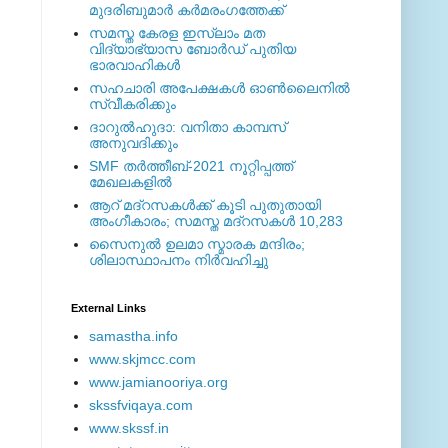
മുദരിബുമാര്‍ കര്‍മരംഗത്തേക്ക്
സമസ്ത കേരള ഇസ്ലാം മത
വിദ്യാഭ്യാസ ബോര്‍ഡ് പുതിയ
ഭാരവാഹികള്‍
സഹചാരി അപേക്ഷകൾ ഓൺലൈനിൽ
സ്വീകരിക്കും
ദാറുല്‍ഹുദാ: വനിതാ കാമ്പസ്
അനുവദിക്കും
SMF തര്‍ത്തീബ്-2021 നൂറ്റിപ്പത്ത്
മേഖലകളില്‍
ആറ് മദ്റസകള്‍ക്ക് കൂടി പുതുതായി
അംഗീകാരം; സമസ്ത മദ്റസകള്‍ 10,283
സൈനുല്‍ ഉലമാ സ്മാരക മന്ദിരം;
ശിലാസ്ഥാപനം നിര്‍വഹിച്ചു
External ‎Links
samastha.info
www.skjmcc.com
www.jamianooriya.org
skssfviqaya.com
www.skssf.in