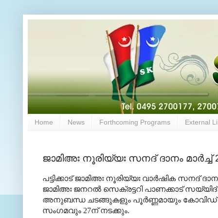
Home
News
Forthcoming Programs
External L
ജാമിഅഃ നൂരിയ്യഃ സനദ് ദാനം മാര്‍ച്ച് 
പട്ടിക്കാട് ജാമിഅഃ നൂരിയ്യഃ വാര്‍ഷിക സനദ് ദാന
ജാമിഅഃ ജനറല്‍ സെക്രട്ടറി പാണക്കാട് സയ്യിദ
അനുബന്ധ ചടങ്ങുകളും പൂര്‍ണ്ണമായും കോവിഡ് മാനദ
സംഗമവും 27ന് നടക്കും.