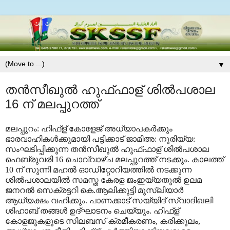
▼
തൻസീഖുൽ ഹുഫ്ഫാള് ശിൽപശാല
16 ന് മലപ്പുറത്ത്
മലപ്പുറം: ഹിഫ്ള് കോളേജ് അധ്യാപകർക്കും
ഭാരവാഹികൾക്കുമായി പട്ടിക്കാട് ജാമിഅ: നൂരിയ്യ:
സംഘടിപ്പിക്കുന്ന തൻസീഖുൽ ഹുഫ്ഫാള് ശിൽപശാല
ഫെബ്രുവരി 16 ചൊവ്വാഴ്ച മലപ്പുറത്ത് നടക്കും. കാലത്ത്
10 ന് സുന്നി മഹൽ ഓഡിറ്റോറിയത്തിൽ നടക്കുന്ന
ശിൽപശാലയിൽ സമസ്ത കേരള ജംഇയ്യതുൽ ഉലമ
ജനറൽ സെക്രട്ടറി കെ.ആലിക്കുട്ടി മുസ്ലിയാർ
ആധ്യക്ഷം വഹിക്കും. പാണക്കാട് സയ്യിദ് സ്വാദിഖലി
ശിഹാബ് തങ്ങൾ ഉദ്ഘാടനം ചെയ്യും. ഹിഫ്ള്
കോളജുകളുടെ സിലബസ് ക്രമീകരണം, കരിക്കുലം,