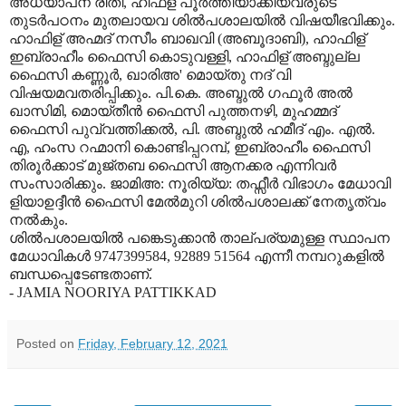
അധ്യാപന രീതി, ഹിഫ്ള് പൂർത്തിയാക്കിയവരുടെ
തുടർപഠനം മുതലായവ ശിൽപശാലയിൽ വിഷയീഭവിക്കും.
ഹാഫിള് അഹ്മദ് നസീം ബാഖവി (അബൂദാബി), ഹാഫിള്
ഇബ്രാഹീം ഫൈസി കൊടുവള്ളി, ഹാഫിള് അബ്ദുല്ല
ഫൈസി കണ്ണൂർ, ഖാരിഅ' മൊയ്തു നദ് വി
വിഷയമവതരിപ്പിക്കും. പി.കെ. അബ്ദുൽ ഗഫൂർ അൽ
ഖാസിമി, മൊയ്തീൻ ഫൈസി പുത്തനഴി, മുഹമ്മദ്
ഫൈസി പുവ്വത്തിക്കൽ, പി. അബ്ദുൽ ഹമീദ് എം. എൽ.
എ, ഹംസ റഹ്മാനി കൊണ്ടിപ്പറമ്പ്, ഇബ്രാഹീം ഫൈസി
തിരൂർക്കാട് മുജ്തബ ഫൈസി ആനക്കര എന്നിവർ
സംസാരിക്കും. ജാമിഅ: നൂരിയ്യ: തഫ്സീർ വിഭാഗം മേധാവി
ളിയാഉദ്ദീൻ ഫൈസി മേൽമുറി ശിൽപശാലക്ക് നേതൃത്വം
നൽകും.
ശിൽപശാലയിൽ പങ്കെടുക്കാൻ താല്പര്യമുള്ള സ്ഥാപന
മേധാവികൾ 9747399584, 92889 51564 എന്നീ നമ്പറുകളിൽ
ബന്ധപ്പെടേണ്ടതാണ്.
- JAMIA NOORIYA PATTIKKAD
Posted on
Friday, February 12, 2021