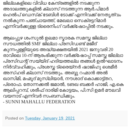
ജില്ലകളിലെ വിവിധ കേന്ദ്രങ്ങളില്‍ നടക്കുന്ന
അദാലത്തുകളില്‍ ക്ലാസ് നടത്തുന്ന ആര്‍.പിമാര്‍
ഹെല്‍പ് ഡെസ്‌ക് ടേബിള്‍ ടോക്ക് എന്നിവക്ക് നേതൃത്വം
നല്‍കുന്ന പഞ്ചായത്ത്, മേഖലാ സെക്രട്ടറിമാര്‍
എന്നിവര്‍ക്കുള്ള ട്രൈനിംഗ് വര്‍ക്ക്‌ഷോപ്പില്‍ നടക്കും.
ആലപ്പുഴ ശംസുല്‍ ഉലമാ സ്മാരക സമസ്ത ജില്ലാ
സൗധത്തില്‍ SMF ജില്ലാ പ്രസിഡണ്ട് മജീദ്
കുന്നപ്പള്ളിയുടെ അദ്ധ്യക്ഷതയില്‍ 2021 ജനുവരി 20
രാവിലെ 10-ന് ആരംഭിക്കുന്ന വര്‍ക്ക്‌ഷോപ്പ് സമസ്ത ജില്ലാ
പ്രസിഡന്റ് സയ്യിദ് ഹദിയത്തല്ല തങ്ങള്‍ ഉല്‍ഘാടനം
നിര്‍വ്വഹിക്കും, പ്രശസ്ത ട്രൈയ്‌നര്‍ ഷാജിഹു ശെമീര്‍
അസ്ഹരി ക്ലാസ് നടത്തും. അബ്ദു റഹ്മാന്‍ അല്‍
ഖാസിമി, മഹ്മൂദ് മുസ്‌ലിയാര്‍, നൗശാദ് കൊക്കാട്ട്തറ,
പ്രൊഫ. തോന്നക്കല്‍ ജമാല്‍, ടങഖ ബക്കര്‍ ഹാജി, എ.കെ
ആലിപ്പറമ്പ്, ശരീഫ് ദാരിമി കോട്ടയം, പി.സി ഉമര്‍ മൗലവി
വയനാട് എന്നിവര്‍ സംബന്ധിക്കും.
- SUNNI MAHALLU FEDERATION
Posted on
Tuesday, January 19, 2021