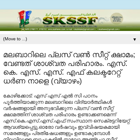
▼
മലബാറിലെ പ്ലസ് വണ്‍ സീറ്റ് ക്ഷാമം;
വേണ്ടത് ശാശ്വത പരിഹാരം. എസ്.
കെ. എസ്. എസ്. എഫ് കലക്ടറേറ്റ്
ധര്‍ണ നാളെ (വ്യാഴം)
കോഴിക്കോട്: എസ് എസ് എല്‍ സി പഠനം
പൂര്‍ത്തിയാക്കുന്ന മലബാറിലെ വിദ്യാര്‍ത്ഥികള്‍
വര്‍ഷങ്ങളായി അനുഭവിക്കുന്ന പ്ലസ് വണ്‍ സീറ്റ്
ക്ഷാമത്തിന് ശാശ്വത പരിഹാരം ഉണ്ടാക്കണമെന്ന്
എസ്.കെ.എസ്.എസ്.എഫ് സംസ്ഥാന സെക്രട്ടറിയേറ്റ്
ആവശ്യപ്പെട്ടു.ഓരോ വര്‍ഷവും ഇവ്വിഷയകമായി
സമരങ്ങളും പ്രതിഷേധങ്ങളും ഉണ്ടാകുമ്പോള്‍
നിലവിലുള്ള ബാച്ചുകളില്‍ നാലോ അഞ്ചോ സീറ്റ്