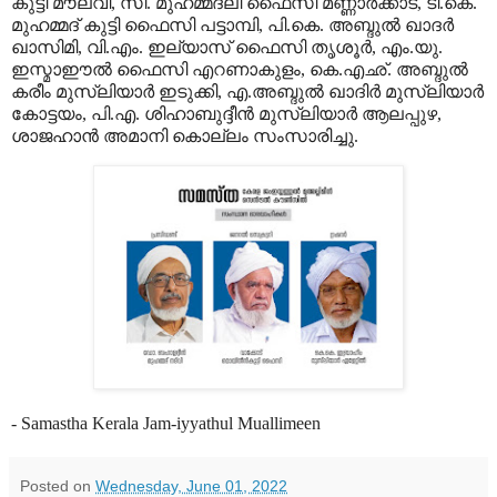
കുട്ടി മൗലവി, സി. മുഹമ്മദലി ഫൈസി മണ്ണാര്‍ക്കാട്, ടി.കെ.
മുഹമ്മദ് കുട്ടി ഫൈസി പട്ടാമ്പി, പി.കെ. അബ്ദുല്‍ ഖാദര്‍
ഖാസിമി, വി.എം. ഇല്യാസ് ഫൈസി തൃശൂര്‍, എം.യു.
ഇസ്മാഈല്‍ ഫൈസി എറണാകുളം, കെ.എഛ്. അബ്ദുല്‍
കരീം മുസ്‌ലിയാര്‍ ഇടുക്കി, എ.അബ്ദുല്‍ ഖാദിര്‍ മുസ്‌ലിയാര്‍
കോട്ടയം, പി.എ. ശിഹാബുദ്ദീന്‍ മുസ്‌ലിയാര്‍ ആലപ്പുഴ,
ശാജഹാന്‍ അമാനി കൊല്ലം സംസാരിച്ചു.
- Samastha Kerala Jam-iyyathul Muallimeen
Posted on
Wednesday, June 01, 2022