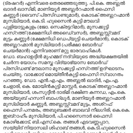
(ട്രഷറര്‍) എന്നിവരെ തെരഞ്ഞെടുത്തു. പി.കെ. അബ്ദുല്‍
ഖാദര്‍ ഖാസിമി, മാണിയൂര്‍ അബ്ദുര്‍റഹ്മാന്‍ ഫൈസി
കണ്ണൂര്‍ (വൈസ് പ്രസിഡണ്ടുമാര്‍), കൊടക് അബ്ദുറഹ്മാന്‍
മുസ്‌ലിയാര്‍, കെ.ടി. ഹുസൈന്‍ കുട്ടി മൗലവി
പുളിയാട്ടുകുളം (ജോ. സെക്രട്ടറിമാര്‍), മൂസക്കുട്ടി
ഹസ്‌റത്ത് (ക്ഷേമനിധി അഡൈ്വസര്‍), അബ്ദുസ്സ്വമദ്
മുട്ടം കണ്ണൂര്‍ (ക്ഷേമനിധി ഡെപ്യുട്ടി ചെയര്‍മാന്‍), കൊടക്
അബ്ദുറഹ്മാന്‍ മുസ്‌ലിയാര്‍ (പരീക്ഷാ ബോര്‍ഡ്
ചെയര്‍മാന്‍) എന്നിവരാണ് മറ്റു ഭാരവാഹികള്‍.
ഡോ. ബഹാഉദ്ദീന്‍ മുഹമ്മദ് നദ്‌വിയുടെ അദ്ധ്യക്ഷതയില്‍
ചേര്‍ന്ന യോഗം സമസ്ത വിദ്യാഭ്യാസ ബോര്‍ഡ്
പ്രസിഡണ്ട് മൗലാനാ മൂസക്കുട്ടി ഹസ്‌റത്ത് ഉദ്ഘാടനം
ചെയ്തു. വാക്കോട് മൊയ്തീന്‍കുട്ടി ഫൈസി സ്വാഗതം
പറഞ്ഞു. ഡോ. എന്‍.എ.എം. അബ്ദുല്‍ ഖാദിര്‍, എം.എ.
ചേളാരി, കെ. മോയിന്‍കുട്ടി മാസ്റ്റര്‍, കൊടക് അബ്ദുറഹ്മാന്‍
മുസ്‌ലിയാര്‍, ശംസുദ്ദീന്‍ ദാരിമി ദക്ഷിണ കന്നഡ, എം.കെ.
അയ്യൂബ് ഹസനി ബാംഗ്ലൂര്‍, മാണിയൂര്‍ അബ്ദുറഹ്മാന്‍
മുസ്‌ലിയാര്‍ കണ്ണൂര്‍, അബ്ദുസ്സ്വമദ് മുട്ടം, അശ്‌റഫ്
ഫൈസി പനമരം, അബൂബക്കര്‍ ബാഖവി നീലഗിരി, കെ.കെ.
ഇബ്‌റാഹീം മുസ്‌ലിയാര്‍, പി.ഹസൈനാര്‍ ഫൈസി
കോഴിക്കോട്, ബി.എസ്.കെ. തങ്ങള്‍ എടവണ്ണപ്പാറ,
സയ്യിദ് നിയാസലി ശിഹാബ് തങ്ങള്‍, കെ.ടി.ഹുസൈന്‍