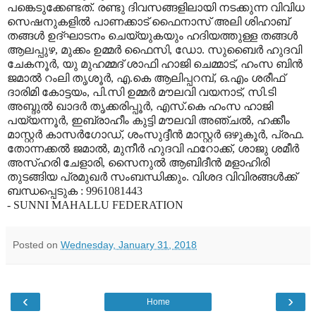
പങ്കെടുക്കേണ്ടത്. രണ്ടു ദിവസങ്ങളിലായി നടക്കുന്ന വിവിധ
സെഷനുകളില്‍ പാണക്കാട് ഫൈനാസ് അലി ശിഹാബ്
തങ്ങള്‍ ഉദ്ഘാടനം ചെയ്യുകയും ഹദിയത്തുള്ള തങ്ങള്‍
ആലപ്പുഴ, മുക്കം ഉമ്മര്‍ ഫൈസി, ഡോ. സുബൈര്‍ ഹുദവി
ചേകനൂര്‍, യു മുഹമ്മദ് ശാഫി ഹാജി ചെമ്മാട്, ഹംസ ബിന്‍
ജമാല്‍ റംലി തൃശൂര്‍, എ.കെ ആലിപ്പറമ്പ്, ഒ.എം ശരീഫ്
ദാരിമി കോട്ടയം, പി.സി ഉമ്മര്‍ മൗലവി വയനാട്, സി.ടി
അബ്ദുല്‍ ഖാദര്‍ തൃക്കരിപ്പൂര്‍, എസ്.കെ ഹംസ ഹാജി
പയ്യന്നൂര്‍, ഇബ്രാഹീം കുട്ടി മൗലവി അഞ്ചല്‍, ഹക്കീം
മാസ്റ്റര്‍ കാസര്‍ഗോഡ്, ശംസുദ്ദീന്‍ മാസ്റ്റര്‍ ഒഴുകൂര്‍, പ്രഫ.
തോന്നക്കല്‍ ജമാല്‍, മുനീര്‍ ഹുദവി ഫറോക്ക്, ശാജു ശമീര്‍
അസ്ഹരി ചേളാരി, സൈനുല്‍ ആബിദീന്‍ മളാഹിരി
തുടങ്ങിയ പ്രമുഖര്‍ സംബന്ധിക്കും. വിശദ വിവിരങ്ങള്‍ക്ക്
ബന്ധപ്പെടുക : 9961081443
- SUNNI MAHALLU FEDERATION
Posted on
Wednesday, January 31, 2018
‹
›
Home