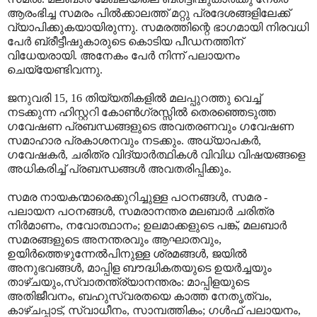
ആരംഭിച്ച സമരം പിൽക്കാലത്ത് മറ്റു പ്രദേശങ്ങളിലേക്ക്
വ്യാപിക്കുകയായിരുന്നു. സമരത്തിന്റെ ഭാഗമായി നിരവധി
പേർ ബ്രീട്ടീഷുകാരുടെ കൊടിയ പീഡനത്തിന്
വിധേയരായി. അനേകം പേർ നിന്ന് പലായനം
ചെയ്യേണ്ടിവന്നു.
ജനുവരി 15, 16 തിയ്യതികളിൽ മലപ്പുറത്തു വെച്ച്‌
നടക്കുന്ന ഹിസ്റ്ററി കോൺഗ്രസ്സിൽ തെരഞ്ഞെടുത്ത
ഗവേഷണ പ്രബന്ധങ്ങളുടെ അവതരണവും ഗവേഷണ
സമാഹാര പ്രകാശനവും നടക്കും. അധ്യാപകർ,
ഗവേഷകർ, ചരിത്ര വിദ്യാർത്ഥികൾ വിവിധ വിഷയങ്ങളെ
അധികരിച്ച് പ്രബന്ധങ്ങൾ അവതരിപ്പിക്കും.
സമര നായകന്മാരെക്കുറിച്ചുള്ള പഠനങ്ങൾ, സമര -
പലായന പഠനങ്ങൾ, സമരാനന്തര മലബാർ ചരിത്ര
നിർമാണം, നവോത്ഥാനം; ഉലമാക്കളുടെ പങ്ക്, മലബാര്‍
സമരങ്ങളുടെ അനന്തരവും ആഘാതവും,
ഉയിര്‍ത്തെഴുന്നേല്‍പിനുള്ള ശ്രമങ്ങള്‍, ജയിൽ
അനുഭവങ്ങൾ, മാപ്പിള ബൗദ്ധികതയുടെ ഉയര്‍ച്ചയും
താഴ്ചയും,സ്വാതന്ത്ര്യാനന്തരം: മാപ്പിളയുടെ
അതിജീവനം, ബഹുസ്വരതയെ കാത്ത നേതൃത്വം,
കാഴ്ചപ്പാട്, സ്വാധീനം, സാമ്പത്തികം; ഗള്‍ഫ് പലായനം,