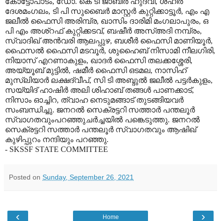
കോട്ടോപാടം, ഡോ. കെ ടി ജാബിര്‍ ഹുദവി, ശഹീര്‍
ദേശമംഗലം, ടി പി സുബൈര്‍ മാസ്റ്റര്‍ കുറ്റിക്കാട്ടൂര്‍, എം എ
ജലീല്‍ ഫൈസി അരിമ്പ്ര, ഖാസിം ദാരിമി മംഗലാപുരം, ഒ
പി എം അശ്‌റഫ് കുറ്റിക്കടവ്, ബഷീര്‍ അസ്അദി നമ്പ്രം,
സ്വാദിഖ് അന്‍വരി ആലപ്പുഴ, ബശീര്‍ ഫൈസി മാണിയൂര്‍,
ഫൈസല്‍ ഫൈസി മടവൂര്‍, ശുഹൈബ് നിസാമി നീലഗിരി,
നിയാസ് എറണാകുളം, ഖാദര്‍ ഫൈസി തലക്കശ്ശേരി,
അയ്യൂബ് മുട്ടില്‍, ഷമീര്‍ ഫൈസി ഒടമല, നാസിഹ്
മുസ്‌ലിയാര്‍ ലക്ഷദ്വീപ്, സി ടി അബ്ദുല്‍ ജലീല്‍ പട്ടര്‍കുളം,
സയ്യിദ് ഹാഷിര്‍ അലി ശിഹാബ് തങ്ങള്‍ പാണക്കാട്,
നിസാം ഓച്ചിറ, ത്വാഹ നെടുമങ്ങാട് തുടങ്ങിയവര്‍
സംബന്ധിച്ചു. ജനറല്‍ സെക്രട്ടറി സത്താര്‍ പന്തലൂര്‍
സ്വാഗതവുംപറഞ്ഞുചര്‍ച്ചയില്‍ പങ്കെടുത്തു. ജനറല്‍
സെക്രട്ടറി സത്താര്‍ പന്തലൂര്‍ സ്വാഗതവും ആഷിഖ്
കുഴിപ്പുറം നന്ദിയും പറഞ്ഞു.
- SKSSF STATE COMMITTEE
Posted on
Sunday, September 26, 2021
‹
›
Home