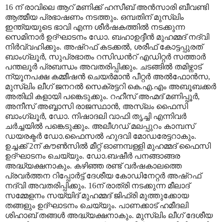
16 ന് രാവിലെ ആറ് മണിക്ക് ഹസീബ് അന്‍സാരി ബീവണ്ടി
ആത്മീയ പ്രഭാഷണം നടത്തും. ഒമ്പതിന് മുസ്ലിം
ഇന്ത്യയുടെ ഭാവി എന്ന ശീര്‍ഷകത്തില്‍ നടക്കുന്ന
സെമിനാര്‍ ഉദ്ഘാടനം ഡോ. ബഹാഉദ്ദീന്‍ മുഹമ്മദ് നദ്വി
നിര്‍വ്വഹിക്കും. അഷ്റഫ് കടക്കല്‍, ശരീഫ് കോട്ടപ്പുരത്
ബാംഗ്ലൂര്‍, സുപ്രഭാതം റസിഡന്‍റ് എഡിറ്റര്‍ സത്താര്‍
പന്തലൂര്‍ പ്രബന്ധം അവതരിപ്പിക്കും. ചടങ്ങില്‍ തമിഴ്നാട്
ന്യൂനപക്ഷ കമ്മീഷന്‍ ചെയര്‍മാന്‍ പീറ്റര്‍ അല്‍ഫോന്‍സ,
മുസ്ലിം ലീഗ് ജനറല്‍ സെക്രട്ടറി കെ.എ.എം അബൂബക്കര്‍
അതിഥി കളായി പങ്കെടുക്കും. റഹീസ് അഹ്മദ് മണിപ്പൂര്‍,
അനീസ് അബ്ബാസി രാജസ്ഥാന്‍, അസ്ലം ഫൈസി
ബാംഗ്ലൂര്‍, ഡോ. നിഷാദലി വാഫി തൃച്ചി എന്നിവര്‍
ചര്‍ച്ചയില്‍ പങ്കെടുക്കും. അലീഗഡ് മലപ്പുറം കാമ്പസ്
ഡയരക്ടര്‍ ഡോ.ഫൈസല്‍ ഹുദവി മോഡരേട്ടറാകും.
ഉച്ചക്ക് 2ന് കൗണ്‍സില്‍ മീറ്റ് ഓണമ്പള്ളി മുഹമ്മദ് ഫൈസി
ഉദ്ഘാടനം ചെയ്യും. ഡോ.ബഷീര്‍ പനങ്ങാങ്ങര
അദ്ധ്യക്ഷനാകും. കഴിഞ്ഞ രണ്ട് വര്‍ഷകാലത്തെ
പ്രവര്‍ത്തന റിപ്പോര്‍ട്ട് ദേശീയ കോഡിനേറ്റര്‍ അഷ്റഫ്
നദ്വി അവതരിപ്പിക്കും. 16ന് രാത്രി നടക്കുന്ന മീലാദ്
സമ്മേളനം സയ്യിദ് മുഹമ്മദ് ജിഫ്രി മുത്തുക്കോയ
തങ്ങളും ഉദ്ഘാടനം ചെയ്യും. പാണക്കാട് ഹമീദലി
ശിഹാബ് തങ്ങള്‍ അദ്ധ്യക്ഷനാകും. മുസ്ലിം ലീഗ് ദേശീയ