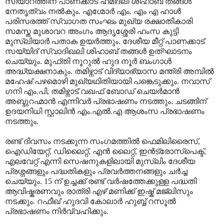
സിയാറത്തിന് പാണക്കാട് ഹമീദലി ശിഹാബ് തങ്ങള്‍
നേതൃത്വം നല്‍കും. എഗ്മോര്‍ എം. എം എ ഹാള്‍
പരിസരത്ത് സ്വാഗത സംഘം മുഖ്യ രക്ഷാതികാരി
സമസ്ത മുശാവറ അംഗം ആദൃശ്ശേരി ഹംസ കുട്ടി
മുസ്ലിയാര്‍ പതാക ഉയര്‍ത്തും. ദേശീയ മീറ്റ് പാണക്കാട്
സയ്യിദ് സ്വാദിഖലി ശിഹാബ് തങ്ങള്‍ ഉത്ഘാടനം
ചെയ്യും. മുഫ്തി നൂറുല്‍ ഹുദ നൂര്‍ ബംഗാള്‍
അദ്ധ്യക്ഷനാകും. തമിഴ്നാട് വിദ്യാഭ്യാസ മന്ത്രി അമ്പില്‍
മഹേഷ് പഴമൊഴി മുഖ്യഥിതിയായി പങ്കെടുക്കും. നവാസ്
ഗനി എം.പി, തമിഴ്നാട് വഖഫ് ബോഡ് ചെയര്‍മാന്‍
അബ്ദുറഹ്മാന്‍ എന്നിവര്‍ പ്രഭാഷണം നടത്തും. ചടങ്ങിന്
ഉദയനിധി സ്റ്റാലിന്‍ എം.എല്‍.എ ആശംസ പ്രഭാഷണം
നടത്തും.
രണ്ട് ദിവസം നടക്കുന്ന സംഗമത്തില്‍ ഫെമിലിരൈസ്,
ഐഡിയേറ്റ്, ഡിലൈറ്റ്, എന്‍ ലൈറ്റ്, ഇന്‍ട്രോസ്പെക്ട്,
എലവേറ്റ് എന്നി സെഷനുകളിലായി മുസ്ലിം ദേശീയ
പ്രശ്നങ്ങളും പദ്ധതികളും പ്രവര്‍ത്തനങ്ങളും ചര്‍ച്ച
ചെയ്യും. 15 ന് ഉച്ചക്ക് രണ്ട് വര്‍ഷത്തേക്കുള്ള പദ്ധതി
ആവിഷ്കരണവും രാത്രി എഴ് മണിക്ക് ഇഷ്ക് മജ്ലിസും
നടക്കും. റഫീഖ് ഹുദവി കോലാര്‍ ഹുബ്ബ് റസൂല്‍
പ്രഭാഷണം നിര്‍വ്വഹിക്കും.