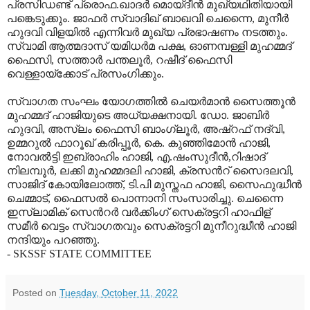
പ്രസിഡണ്ട് പ്രൊഫ.ഖാദര്‍ മൊയ്ദീന്‍ മുഖ്യഥിതിയായി
പങ്കെടുക്കും. ജാഫര്‍ സ്വാദിഖ് ബാഖവി ചെന്നൈ, മുനീര്‍
ഹുദവി വിളയില്‍ എന്നിവര്‍ മുഖ്യ പ്രഭാഷണം നടത്തും.
സ്വാമി ആത്മദാസ് യമിധര്‍മ പക്ഷ, ഓണമ്പള്ളി മുഹമ്മദ്
ഫൈസി, സത്താര്‍ പന്തലൂര്‍, റഷീദ് ഫൈസി
വെള്ളായ്ക്കോട് പ്രസംഗിക്കും.
സ്വാഗത സംഘം യോഗത്തില്‍ ചെയര്‍മാന്‍ സൈത്തൂന്‍
മുഹമ്മദ് ഹാജിയുടെ അധ്യക്ഷനായി. ഡോ. ജാബിര്‍
ഹുദവി, അസ്ലം ഫൈസി ബാംഗ്ലൂര്‍, അഷ്റഫ് നദ്വി,
ഉമ്മറുല്‍ ഫാറൂഖ് കരിപ്പൂര്‍, കെ. കുഞ്ഞിമോന്‍ ഹാജി,
നോവല്‍ട്ടി ഇബ്രാഹിം ഹാജി, എ.ഷംസുദീന്‍,റിഷാദ്
നിലമ്പൂര്‍, ലക്കി മുഹമ്മദലി ഹാജി, ക്രസന്‍റ് സൈദലവി,
സാജിദ് കോയിലോത്ത്, ടി.പി മുസ്തഫ ഹാജി, സൈഫുദ്ധീന്‍
ചെമ്മാട്, ഫൈസല്‍ പൊന്നാനി സംസാരിച്ചു. ചെന്നൈ
ഇസ്ലാമിക് സെന്‍റര്‍ വര്‍ക്കിംഗ് സെക്രട്ടറി ഹാഫിള്
സമീര്‍ വെട്ടം സ്വാഗതവും സെക്രട്ടറി മുനീറുദ്ധീന്‍ ഹാജി
നന്ദിയും പറഞ്ഞു.
- SKSSF STATE COMMITTEE
Posted on
Tuesday, October 11, 2022