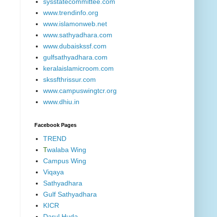
sysstatecommittee.com
www.trendinfo.org
www.islamonweb.net
www.sathyadhara.com
www.dubaiskssf.com
gulfsathyadhara.com
keralaislamicroom.com
skssfthrissur.com
www.campuswingtcr.org
www.dhiu.in
Facebook Pages
TREND
T
walaba Wing
Campus Wing
Viqaya
Sathyadhara
Gulf Sathyadhara
KICR
Darul Huda