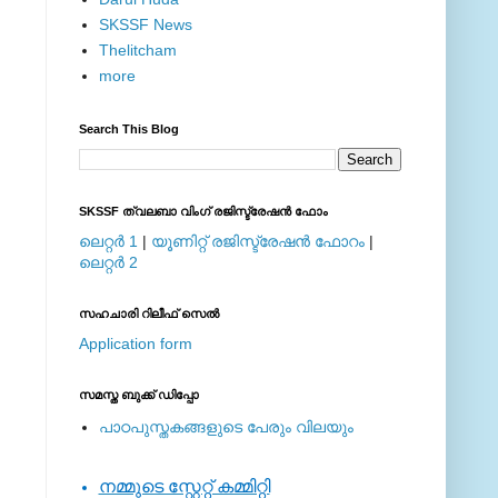
SKSSF News
Thelitcham
more
Search This Blog
SKSSF ത്വലബാ വിംഗ് രജിസ്ട്രേഷന്‍ ഫോം
ലെറ്റര്‍ 1
|
യൂണിറ്റ് രജിസ്ട്രേഷന്‍ ഫോറം
|
ലെറ്റര്‍ 2
സഹചാരി റിലീഫ് സെല്‍
Application form
സമസ്ത ബുക്ക് ഡിപ്പോ
പാഠപുസ്തകങ്ങളുടെ പേരും വിലയും
നമ്മുടെ സ്റ്റേറ്റ് കമ്മിറ്റി