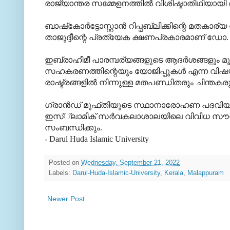
രാജ്യാന്തര സമ്മേളനത്തില്‍ വിശിഷ്ടാതിഥിയായി അ
ബാഷ്‌കോര്‍ട്ടോസ്റ്റാന്‍ റിപ്പബ്ലിക്കിന്റെ മതകാ
താജുദ്ദീന്റെ പ്രത്യേക ക്ഷണപ്രകാരമാണ് ഡോ. നദ്
ഇബ്രാഹീമീ പാരമ്പര്യങ്ങളുടെ ആദര്‍ശങ്ങളും മ
സഹകരണത്തിന്റെയും യോജിപ്പുകള്‍ എന്ന വിഷയത്
രാഷ്ട്രങ്ങളില്‍ നിന്നുള്ള മതപണ്ഡിതരും ചിന്തകരു
ഗ്രാന്‍ഡ് മുഫ്തിയുടെ സ്ഥാനാരോഹണ പദവിയു
ഇസ്്‌ലാമിക് സര്‍വകലാശാലയിലെ വിവിധ സൗധങ്
സംബന്ധിക്കും.
- Darul Huda Islamic University
Posted on
Wednesday, September 21, 2022
Labels:
Darul-Huda-Islamic-University
,
Kerala
,
Malappuram
Newer Post