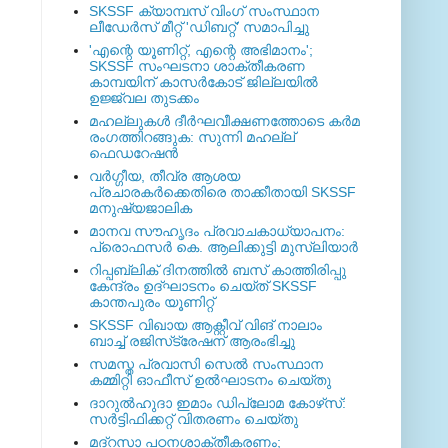
SKSSF ക്യാമ്പസ് വിംഗ് സംസ്ഥാന
ലീഡേർസ് മീറ്റ് 'ഡിബറ്റ്' സമാപിച്ചു
'എന്റെ യൂണിറ്റ്, എന്റെ അഭിമാനം';
SKSSF സംഘടനാ ശാക്തീകരണ
കാമ്പയിന് കാസര്‍കോട് ജില്ലയില്‍
ഉജ്ജ്വല തുടക്കം
മഹല്ലുകള്‍ ദീര്‍ഘവീക്ഷണത്തോടെ കര്‍മ
രംഗത്തിറങ്ങുക: സുന്നി മഹല്ല്
ഫെഡറേഷന്‍
വര്‍ഗ്ഗീയ, തീവ്ര ആശയ
പ്രചാരകര്‍ക്കെതിരെ താക്കീതായി SKSSF
മനുഷ്യജാലിക
മാനവ സൗഹൃദം പ്രവാചകാധ്യാപനം:
പ്രൊഫസർ കെ. ആലിക്കുട്ടി മുസ്ലിയാർ
റിപ്പബ്ലിക് ദിനത്തില്‍ ബസ് കാത്തിരിപ്പു
കേന്ദ്രം ഉദ്ഘാടനം ചെയ്ത്‌ SKSSF
കാന്തപുരം യൂണിറ്റ്
SKSSF വിഖായ ആക്റ്റീവ് വിങ് നാലാം
ബാച്ച് രജിസ്‌ട്രേഷന് ആരംഭിച്ചു
സമസ്ത പ്രവാസി സെല്‍ സംസ്ഥാന
കമ്മിറ്റി ഓഫീസ് ഉല്‍ഘാടനം ചെയ്തു
ദാറുല്‍ഹുദാ ഇമാം ഡിപ്ലോമ കോഴ്‌സ്:
സര്‍ട്ടിഫിക്കറ്റ് വിതരണം ചെയ്തു
മദ്‌റസാ പഠനശാക്തീകരണം;