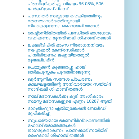
പ്രസിദ്ധീകരിച്ചു. വിജയം 96.08%, 506
പേര്‍ക്ക് ടോപ് പ്ലസ്.
പണ്ഡിതര്‍ സമുദായ ഐക്യത്തിനും
മതസൗഹാര്‍ദത്തിനുമായി
നിലകൊള്ളണം: ഹൈദരലി തങ്ങള്‍
രാഷ്ട്രനിര്‍മിതയില്‍ പണ്ഡിതര്‍ ഭാഗധേയം
വഹിക്കണം: മുനവ്വറലി ശിഹാബ് തങ്ങള്‍
ലക്ഷദ്വീപില്‍ മാംസ നിരോധനനിയമം
നടപ്പാക്കല്‍ കേന്ദ്രസര്‍ക്കാര്‍
പിന്തിരിയണം: ജംഇയ്യത്തുല്‍
മുഅല്ലിമീന്‍
ചെമ്മുക്കന്‍ കുഞ്ഞാപ്പു ഹാജി
ഓര്‍മപുസ്തകം പുറത്തിറങ്ങുന്നു
ഖുര്‍ആനിക സന്ദേശ പ്രചരണം
കാലഘട്ടത്തിന്റെ അനിവാര്യത: സയ്യിദ്
സാദിഖലി ശിഹാബ് തങ്ങള്‍
നാല് മദ്‌റസകള്‍ക്കു കൂടി അംഗീകാരം;
സമസ്ത മദ്‌റസകളുടെ എണ്ണം 10287 ആയി
ദാറുല്‍ഹുദാ എജ്യുക്കേഷന്‍ ബോര്‍ഡ്
രൂപീകരിച്ചു
സുധാര്യമായ ഭരണനിര്‍വ്വഹണത്തില്‍
മഹല്ല് ജമാഅത്തുകള്‍
ജാഗരൂകരാകണം: പാണക്കാട് സയ്യിദ്
ഹൈദറലി ശിഹാബ് തങ്ങള്‍