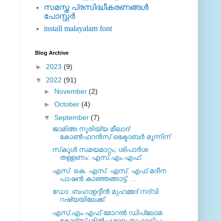
സമസ്ത പ്രസിദ്ധീകരണങ്ങള്‍
പോസ്റ്റര്‍
install malayalam font
Blog Archive
►
2023
(9)
▼
2022
(91)
►
November
(2)
►
October
(4)
▼
September
(7)
ജാമിഅ നൂരിയ്യ മീലാദ്
കോൺഫറൻസ് ഒക്ടോബർ മൂന്നിന്
സ്‌കൂള്‍ സമയമാറ്റം; ശിപാര്‍ശ
തള്ളണം: എസ്.എം.എഫ്
എസ്. കെ. എസ്. എസ്. എഫ് മദീന
പാഷന്‍ കാഞ്ഞങ്ങാട്ട്. ...
ഡോ. ബഹാഉദ്ദീന്‍ മുഹമ്മദ് നദ്‌വി
റഷ്യയിലേക്ക്
എസ്.എം.എഫ് മോറല്‍ ഡിപ്ലോമ
കോഴ്‌സ് ശില്‍പശാല സംഘടിപ...