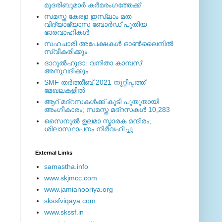
മുദരിബുമാര്‍ കര്‍മരംഗത്തേക്ക്
സമസ്ത കേരള ഇസ്ലാം മത
വിദ്യാഭ്യാസ ബോര്‍ഡ് പുതിയ
ഭാരവാഹികള്‍
സഹചാരി അപേക്ഷകൾ ഓൺലൈനിൽ
സ്വീകരിക്കും
ദാറുല്‍ഹുദാ: വനിതാ കാമ്പസ്
അനുവദിക്കും
SMF തര്‍ത്തീബ്-2021 നൂറ്റിപ്പത്ത്
മേഖലകളില്‍
ആറ് മദ്റസകള്‍ക്ക് കൂടി പുതുതായി
അംഗീകാരം; സമസ്ത മദ്റസകള്‍ 10,283
സൈനുല്‍ ഉലമാ സ്മാരക മന്ദിരം;
ശിലാസ്ഥാപനം നിര്‍വഹിച്ചു
External ‎Links
samastha.info
www.skjmcc.com
www.jamianooriya.org
skssfviqaya.com
www.skssf.in