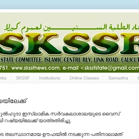
inks
SKSSF
Institutions
Online Classes
Samastha
യയിലേക്ക്
 ദാറുല്‍ഹുദാ ഇസ്‍ലാമിക സര്‍വകലാശാലയുടെ വൈസ്
ി റഷ്യയിലേക്ക് യാത്രതിരിച്ചു.
യയുടെ തലസ്ഥാനമായ ഊഫയില്‍ നടക്കുന്ന പതിനാലാമത്