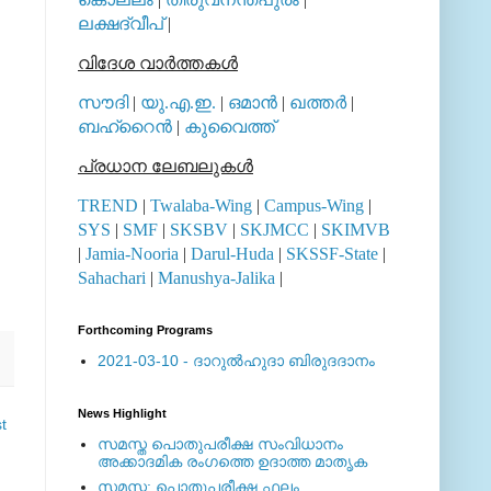
ലക്ഷദ്വീപ്
|
വിദേശ വാര്‍ത്തകള്‍
സൗദി
|
യു.എ.ഇ.
|
ഒമാന്‍
|
ഖത്തര്‍
|
ബഹ്റൈന്‍
|
കുവൈത്ത്
പ്രധാന ലേബലുകള്‍
TREND
|
Twalaba-Wing
|
Campus-Wing
|
SYS
|
SMF
|
SKSBV
|
SKJMCC
|
SKIMVB
|
Jamia-Nooria
|
Darul-Huda
|
SKSSF-State
|
Sahachari
|
Manushya-Jalika
|
Forthcoming Programs
2021-03-10 - ദാറുല്‍ഹുദാ ബിരുദദാനം
News Highlight
t
സമസ്ത പൊതുപരീക്ഷ സംവിധാനം
അക്കാദമിക രംഗത്തെ ഉദാത്ത മാതൃക
സമസ്ത: പൊതുപരീക്ഷ ഫലം