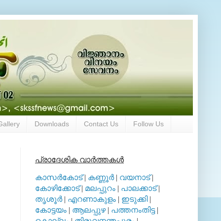
Gallery
Downloads
Contact Us
Follow Us
പ്രാദേശിക വാര്‍ത്തകള്‍
കാസര്‍കോട്
|
കണ്ണൂര്‍
|
വയനാട്
|
കോഴിക്കോട്
|
മലപ്പുറം
|
പാലക്കാട്
|
തൃശൂര്‍
|
എറണാകുളം
|
ഇടുക്കി
|
കോട്ടയം
|
ആലപ്പുഴ
|
പത്തനംതിട്ട
|
കൊല്ലം
|
തിരുവനന്തപുരം
|