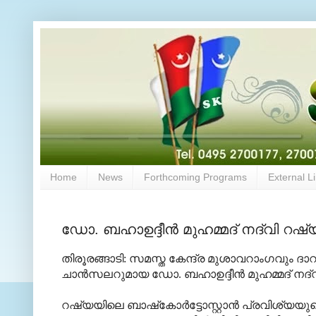
Home
News
Forthcoming Programs
External L
ഡോ. ബഹാഉദ്ദീന്‍ മുഹമ്മദ് നദ്‌വി റഷ്
തിരൂരങ്ങാടി: സമസ്ത കേന്ദ്ര മുശാവറാംഗവും
ചാന്‍സലറുമായ ഡോ. ബഹാഉദ്ദീന്‍ മുഹമ്മദ് നദ്‌വ
റഷ്യയിലെ ബാഷ്‌കോര്‍ട്ടോസ്റ്റാന്‍ പ്രവിശ്