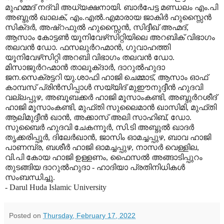
മുഹമ്മദ് നദ്‌വി അധ്യക്ഷനായി. ബാര്‍പേട്ട മണ്ഡലം എം.പി
അബ്ദുല്‍ ഖാലക്, എം.എല്‍.എമാരായ ജാകിര്‍ ഹുസ്സൈന്‍
സിക്ദര്‍, അഷ്‌റഫുല്‍ ഹുസ്സൈന്‍, സിദ്ദീഖ് അഹ്മദ്,
ആസാം കോട്ടണ്‍ യൂനിവേഴ്‌സിറ്റിയിലെ അറബിക് വിഭാഗം
തലവന്‍ ഡോ. ഫസലുര്‍റഹ്മാന്‍, ഗുവാഹത്തി
യൂനിവേഴ്‌സിറ്റി അറബി വിഭാഗം തലവന്‍ ഡോ.
മിസാജുര്‍റഹ്മാന്‍ താലൂക്ദാര്‍, ദാറുല്‍ഹുദാ
ജന.സെക്രട്ടറി യു.ശാഫി ഹാജി ചെമ്മാട്, ആസാം ഓഫ്
കാമ്പസ് പ്രിന്‍സിപ്പാള്‍ സയ്യിദ് മുഈനുദ്ദീന്‍ ഹുദവി
വല്ലപ്പുഴ, അബൂബക്കര്‍ ഹാജി മൂസാംകണ്ടി, അബ്ദുര്‍റശീദ്
ഹാജി മൂസാംകണ്ടി, മുഫ്തി സുലൈമാന്‍ ഖാസിമി, മുഫ്തി
ആലിമുദ്ദീന്‍ ഖാന്‍, അക്കാസ് അലി സാഹിബ്, ഡോ.
സുബൈര്‍ ഹുദവി ചേകന്നൂര്‍, സി.ടി അബ്ദുല്‍ ഖാദര്‍
തൃക്കരിപ്പൂര്‍, ദിലേര്‍ഖാന്‍, ജാസിം ഓമച്ചപ്പുഴ, ബാവ ഹാജി
പാണമ്പ്ര, ബശീര്‍ ഹാജി ഓമച്ചപ്പുഴ, നാസര്‍ വെള്ളില,
വി.പി കോയ ഹാജി ഉള്ളണം, ഫൈസല്‍ അങ്ങാടിപ്പുറം
തുടങ്ങിയ ദാറുല്‍ഹുദാ - ഹാദിയാ പ്രതിനിധികള്‍
സംബന്ധിച്ചു.
- Darul Huda Islamic University
Posted on
Thursday, February 17, 2022