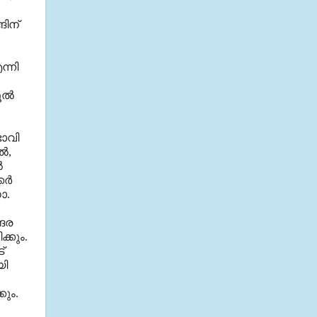
ങിന്
ന്നി
ല്‍
ഭാവി
്‍,
‍
ര്‍
ോ.
്ങര
്കും.
്
യി
കും.