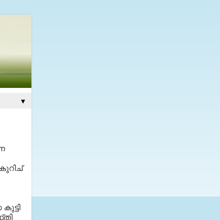
▼
്ന
കുറിച്
ുട്ടി
്തി