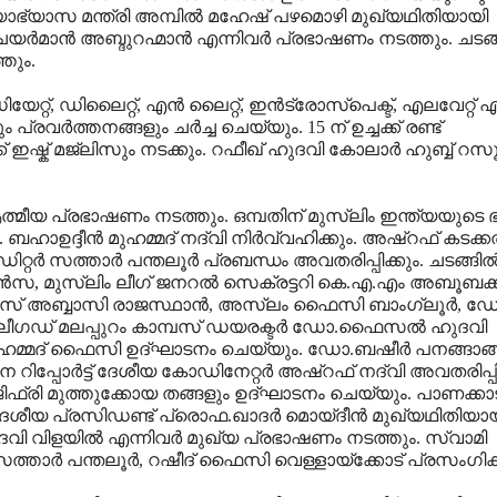
ിദ്യാഭ്യാസ മന്ത്രി അമ്പില്‍ മഹേഷ് പഴമൊഴി മുഖ്യഥിതിയായി
ര്‍മാന്‍ അബ്ദുറഹ്മാന്‍ എന്നിവര്‍ പ്രഭാഷണം നടത്തും. ചടങ്
തും.
റ്, ഡിലൈറ്റ്, എന്‍ ലൈറ്റ്, ഇന്‍ട്രോസ്പെക്ട്, എലവേറ്റ് എ
ര്‍ത്തനങ്ങളും ചര്‍ച്ച ചെയ്യും. 15 ന് ഉച്ചക്ക് രണ്ട്
 ഇഷ്ക് മജ്ലിസും നടക്കും. റഫീഖ് ഹുദവി കോലാര്‍ ഹുബ്ബ് റസൂ
്മീയ പ്രഭാഷണം നടത്തും. ഒമ്പതിന് മുസ്ലിം ഇന്ത്യയുടെ 
ഹാഉദ്ദീന്‍ മുഹമ്മദ് നദ്വി നിര്‍വ്വഹിക്കും. അഷ്റഫ് കടക്കല
റര്‍ സത്താര്‍ പന്തലൂര്‍ പ്രബന്ധം അവതരിപ്പിക്കും. ചടങ്ങില്
‍ഫോന്‍സ, മുസ്ലിം ലീഗ് ജനറല്‍ സെക്രട്ടറി കെ.എ.എം അബൂബക്ക
 അനീസ് അബ്ബാസി രാജസ്ഥാന്‍, അസ്ലം ഫൈസി ബാംഗ്ലൂര്‍, ഡ
കും. അലീഗഡ് മലപ്പുറം കാമ്പസ് ഡയരക്ടര്‍ ഡോ.ഫൈസല്‍ ഹുദവി
്ളി മുഹമ്മദ് ഫൈസി ഉദ്ഘാടനം ചെയ്യും. ഡോ.ബഷീര്‍ പനങ്ങാങ
റിപ്പോര്‍ട്ട് ദേശീയ കോഡിനേറ്റര്‍ അഷ്റഫ് നദ്വി അവതരിപ്പിക
് ജിഫ്രി മുത്തുക്കോയ തങ്ങളും ഉദ്ഘാടനം ചെയ്യും. പാണക്കാട
 ദേശീയ പ്രസിഡണ്ട് പ്രൊഫ.ഖാദര്‍ മൊയ്ദീന്‍ മുഖ്യഥിതിയാ
ുദവി വിളയില്‍ എന്നിവര്‍ മുഖ്യ പ്രഭാഷണം നടത്തും. സ്വാമി
്താര്‍ പന്തലൂര്‍, റഷീദ് ഫൈസി വെള്ളായ്ക്കോട് പ്രസംഗിക്