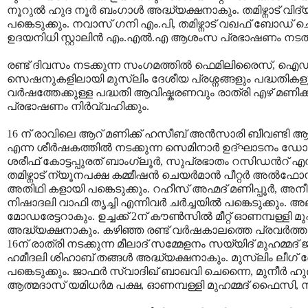
നൂറുല്‍ ഹുദ നൂര്‍ ബംഗാള്‍ അദ്ധ്യക്ഷനാകും. തമിഴ്നാട് വ
പങ്കെടുക്കും. നവാസ് ഗനി എം.പി, തമിഴ്നാട് വഖഫ് ബോഡ് ചെയ
ഉദയനിധി സ്റ്റാലിന്‍ എം.എല്‍.എ ആശംസ പ്രഭാഷണം നടത്
രണ്ട് ദിവസം നടക്കുന്ന സംഗമത്തില്‍ ഫെമിലിരൈസ്, ഐഡിയേറ്
സെഷനുകളിലായി മുസ്ലിം ദേശീയ പ്രശ്നങ്ങളും പദ്ധതികളും പ്രവ
വര്‍ഷത്തേക്കുള്ള പദ്ധതി ആവിഷ്കരണവും രാത്രി എഴ് മണിക്ക്
പ്രഭാഷണം നിര്‍വ്വഹിക്കും.
16 ന് രാവിലെ ആറ് മണിക്ക് ഹസീബ് അന്‍സാരി ബീവണ്ടി ആത
എന്ന ശീര്‍ഷകത്തില്‍ നടക്കുന്ന സെമിനാര്‍ ഉദ്ഘാടനം ഡോ. ബ
ശരീഫ് കോട്ടപ്പുരത് ബാംഗ്ലൂര്‍, സുപ്രഭാതം റസിഡന്‍റ് എഡിറ്
തമിഴ്നാട് ന്യൂനപക്ഷ കമ്മീഷന്‍ ചെയര്‍മാന്‍ പീറ്റര്‍ അല്
അതിഥി കളായി പങ്കെടുക്കും. റഹീസ് അഹ്മദ് മണിപ്പൂര്‍,
നിഷാദലി വാഫി തൃച്ചി എന്നിവര്‍ ചര്‍ച്ചയില്‍ പങ്കെടുക്
മോഡരേട്ടറാകും. ഉച്ചക്ക് 2ന് കൗണ്‍സില്‍ മീറ്റ് ഓണമ്പള
അദ്ധ്യക്ഷനാകും. കഴിഞ്ഞ രണ്ട് വര്‍ഷകാലത്തെ പ്രവര്‍ത്തന 
16ന് രാത്രി നടക്കുന്ന മീലാദ് സമ്മേളനം സയ്യിദ് മുഹമ്മദ
ഹമീദലി ശിഹാബ് തങ്ങള്‍ അദ്ധ്യക്ഷനാകും. മുസ്ലിം ലീഗ്
പങ്കെടുക്കും. ജാഫര്‍ സ്വാദിഖ് ബാഖവി ചെന്നൈ, മുനീര്‍ ഹ
ആത്മദാസ് യമിധര്‍മ പക്ഷ, ഓണമ്പള്ളി മുഹമ്മദ് ഫൈസി, സത