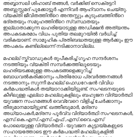
അബ്ബാസലി ശിഹാബ് തങ്ങൾ, വർക്കിങ് സെക്രട്ടറി
അബ്ദുസ്സമദ് പൂക്കോട്ടൂർ എന്നിവർ ആഹ്വാനം ചെയ്തു.
വ്യക്തി ജീവിതത്തിൻ്റെ അന്തസ്സും കുടുംബത്തിൻ്റെ
ഭദ്രതയും സമൂഹത്തിൻ്റെ സ്വസ്ഥതയും
ഇല്ലാതാക്കുന്ന ലഹരിയോടുള്ള അഡിക്ഷൻ അത്യന്തം
അപകടകരമാം വിധം പുതിയ തലമുറയിൽ വർധിച്ച്
വരികയാണ്. സാമൂഹിക പ്രതിബദ്ധതയുള്ള ആർക്കും ഈ
അപകടം കണ്ടില്ലെന്ന് നടിക്കാനാവില്ല.
മഹല്ല് സ്ക്വാഡുകൾ രൂപീകരിച്ച് ഗൃഹ സന്ദർശനം
നടത്തിയും വ്യക്തി സമ്പർക്കത്തിലൂടെയും
ലഹരിയടക്കമുള്ള അപകടങ്ങളെക്കുറിച്ച്
ബോധവൽകരിക്കാനും പ്രതിരോധ പ്രവർത്തനങ്ങൾ
നടത്താനും സുന്നീ മഹല്ല് ഫെഡറേഷൻ വിവിധ
കർമപദ്ധതികൾ തയ്യാറാക്കിയിട്ടുണ്ട്. സംഘടനയുടെ
കീഴിലുള്ള എല്ലാ മഹല്ലുകളിലും ബഹുജന വിദ്യാർത്ഥി
യുവജന സംഗമങ്ങൾ വെവ്വേറെ വിളിച്ച് ചേർക്കാനും
തീരുമാനമായിട്ടുണ്ട്. ഖത്തീബുമാർ, മദ്രസ
അധ്യാപകർ,മദ്രസ പൂർവ്വ വിദ്യാർത്ഥി സംഘടനകൾ,
എസ്.കെ.എസ്.എസ്.എഫ് ,എസ്.വൈ.എസ്
പോലെയുള്ള വിദ്യാർത്ഥി - യുവജന കൂട്ടായ്മകളുടെ
സഹായത്തോടെ ഈ കർമപദ്ധതി മഹല്ലുകളിൽ