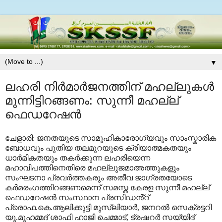
▼
ലഹരി നിർമാർജനത്തിന് മഹല്ലുകൾ
മുന്നിട്ടിറങ്ങണം: സുന്നീ മഹല്ല്
ഫെഡറേഷൻ
ചേളാരി: ജനതയുടെ സാമൂഹികാരോഗ്യവും സാംസ്കാരിക
ബോധവും പുതിയ തലമുറയുടെ ക്രിയാത്മകതയും
ധാർമികതയും തകർക്കുന്ന ലഹരിയെന്ന
മഹാവിപത്തിനെതിരെ മഹല്ലുജമാഅത്തുകളും
സംഘടനാ പ്രവർത്തകരും അതീവ ജാഗ്രതയോടെ
കർമരംഗത്തിറങ്ങണമെന്ന് സമസ്ത കേരള സുന്നീ മഹല്ല്
ഫെഡറേഷൻ സംസ്ഥാന പ്രസിഡൻ്റ്
പ്രൊഫ.കെ.ആലിക്കുട്ടി മുസ്ലിയാർ, ജനറൽ സെക്രട്ടറി
യു.മുഹമ്മദ് ശാഫി ഹാജി ചെമ്മാട്, ട്രഷറർ സയ്യിദ്