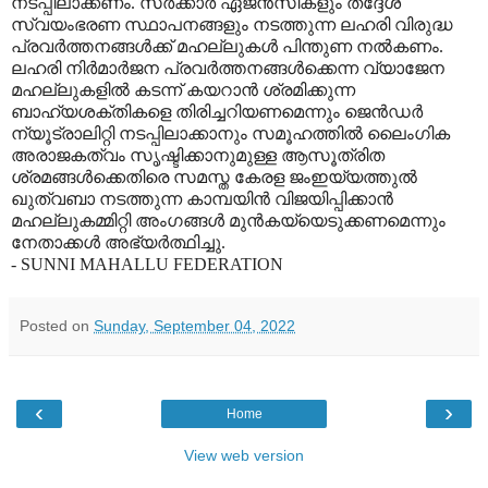
നടപ്പിലാക്കണം. സർക്കാർ ഏജൻസികളും തദ്ദേശ
സ്വയംഭരണ സ്ഥാപനങ്ങളും നടത്തുന്ന ലഹരി വിരുദ്ധ
പ്രവർത്തനങ്ങൾക്ക് മഹല്ലുകൾ പിന്തുണ നൽകണം.
ലഹരി നിർമാർജന പ്രവർത്തനങ്ങൾക്കെന്ന വ്യാജേന
മഹല്ലുകളിൽ കടന്ന് കയറാൻ ശ്രമിക്കുന്ന
ബാഹ്യശക്തികളെ തിരിച്ചറിയണമെന്നും ജെൻഡർ
ന്യൂട്രാലിറ്റി നടപ്പിലാക്കാനും സമൂഹത്തിൽ ലൈംഗിക
അരാജകത്വം സൃഷ്ടിക്കാനുമുള്ള ആസൂത്രിത
ശ്രമങ്ങൾക്കെതിരെ സമസ്ത കേരള ജംഇയ്യത്തുൽ
ഖുത്വബാ നടത്തുന്ന കാമ്പയിൻ വിജയിപ്പിക്കാൻ
മഹല്ലുകമ്മിറ്റി അംഗങ്ങൾ മുൻകയ്യെടുക്കണമെന്നും
നേതാക്കൾ അഭ്യർത്ഥിച്ചു.
- SUNNI MAHALLU FEDERATION
Posted on
Sunday, September 04, 2022
‹
›
Home
View web version