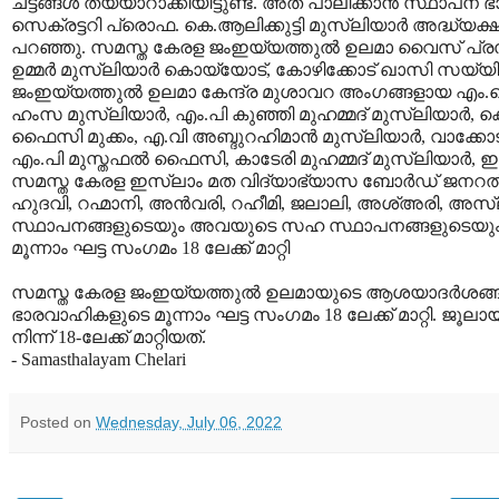
ചട്ടങ്ങള്‍ തയ്യാറാക്കിയിട്ടുണ്ട്. അത് പാലിക്കാന്‍ സ്
സെക്രട്ടറി പ്രൊഫ. കെ.ആലിക്കുട്ടി മുസ്‌ലിയാര്‍ അദ്ധ്യക
പറഞ്ഞു. സമസ്ത കേരള ജംഇയ്യത്തുല്‍ ഉലമാ വൈസ് പ്രസിഡണ
ഉമ്മര്‍ മുസ്‌ലിയാര്‍ കൊയ്യോട്, കോഴിക്കോട് ഖാസി സയ്
ജംഇയ്യത്തുല്‍ ഉലമാ കേന്ദ്ര മുശാവറ അംഗങ്ങളായ എം.കെ മൊ
ഹംസ മുസ്‌ലിയാര്‍, എം.പി കുഞ്ഞി മുഹമ്മദ് മുസ്‌ലിയാര്‍,
ഫൈസി മുക്കം, എ.വി അബ്ദുറഹിമാന്‍ മുസ്‌ലിയാര്‍, വാക്കോട്
എം.പി മുസ്തഫല്‍ ഫൈസി, കാടേരി മുഹമ്മദ് മുസ്‌ലിയാര്
സമസ്ത കേരള ഇസ്‌ലാം മത വിദ്യാഭ്യാസ ബോര്‍ഡ് ജനറല്‍ മാനേ
ഹുദവി, റഹ്മാനി, അന്‍വരി, റഹീമി, ജലാലി, അശ്അരി, അസ്‌
സ്ഥാപനങ്ങളുടെയും അവയുടെ സഹ സ്ഥാപനങ്ങളുടെയും ഭ
മൂന്നാം ഘട്ട സംഗമം 18 ലേക്ക് മാറ്റി
സമസ്ത കേരള ജംഇയ്യത്തുല്‍ ഉലമായുടെ ആശയാദര്‍ശങ്ങളും ഉ
ഭാരവാഹികളുടെ മൂന്നാം ഘട്ട സംഗമം 18 ലേക്ക് മാറ്റി. ജൂല
നിന്ന് 18-ലേക്ക് മാറ്റിയത്.
- Samasthalayam Chelari
Posted on
Wednesday, July 06, 2022