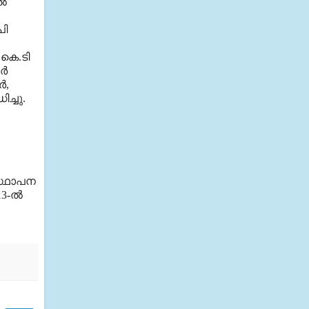
്‍
പി
 കെ.ടി
്‍
‍,
ച്ചു.
 സ്ഥാപന
3-ല്‍