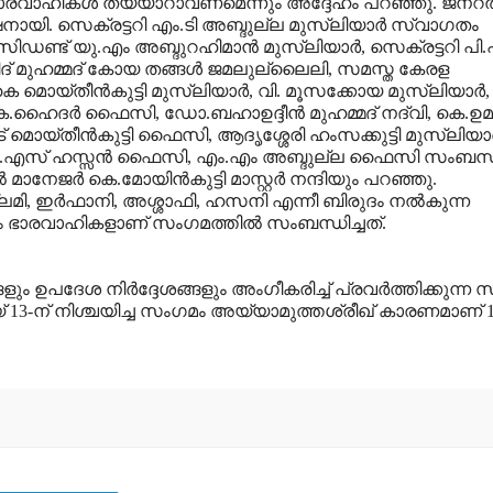
ഥാപന ഭാരവാഹികള്‍ തയ്യാറാവണമെന്നും അദ്ദേഹം പറഞ്ഞു. ജനറല
്ഷനായി. സെക്രട്ടറി എം.ടി അബ്ദുല്ല മുസ്‌ലിയാര്‍ സ്വാഗതം
്ട് യു.എം അബ്ദുറഹിമാന്‍ മുസ്‌ലിയാര്‍, സെക്രട്ടറി പി.
യിദ് മുഹമ്മദ് കോയ തങ്ങള്‍ ജമലുല്ലൈലി, സമസ്ത കേരള
യ്തീന്‍കുട്ടി മുസ്‌ലിയാര്‍, വി. മൂസക്കോയ മുസ്‌ലിയാര്‍,
 കെ.ഹൈദര്‍ ഫൈസി, ഡോ.ബഹാഉദ്ദീന്‍ മുഹമ്മദ് നദ്‌വി, കെ.ഉമര
 മൊയ്തീന്‍കുട്ടി ഫൈസി, ആദൃശ്ശേരി ഹംസക്കുട്ടി മുസ്‌ലിയാര്
‍, ഇ.എസ് ഹസ്സന്‍ ഫൈസി, എം.എം അബ്ദുല്ല ഫൈസി സംബന്ധി
ജര്‍ കെ.മോയിന്‍കുട്ടി മാസ്റ്റര്‍ നന്ദിയും പറഞ്ഞു.
ലമി, ഇര്‍ഫാനി, അശ്ശാഫി, ഹസനി എന്നീ ബിരുദം നല്‍കുന്ന
ാരവാഹികളാണ് സംഗമത്തില്‍ സംബന്ധിച്ചത്.
പദേശ നിര്‍ദ്ദേശങ്ങളും അംഗീകരിച്ച് പ്രവര്‍ത്തിക്കുന്ന
ായ് 13-ന് നിശ്ചയിച്ച സംഗമം അയ്യാമുത്തശ്‌രീഖ് കാരണമാണ് 1