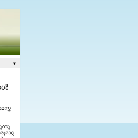
▼
ള്‍
സമസ്ത
ന്നു
ുമാറ്റ