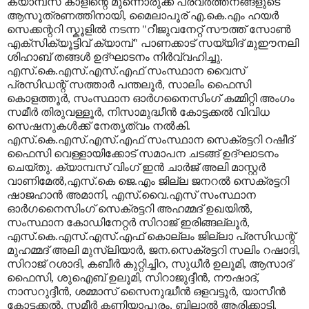
ക്യാമ്പസ് കാളിന്റെ മുന്നൊരുക്ക പ്രവർത്തനങ്ങളുടെ
ആസൂത്രണത്തിനായി, മൈലാപൂര് എ.കെ.എം ഹയർ
സെക്കന്ററി സ്കൂളിൽ നടന്ന "റീജുവനേറ്റ് സൗത്ത് സോൺ
എക്സിക്യൂട്ടിവ് ക്യാമ്പ്" പാണക്കാട് സയ്യിദ് മുഈനലി
ശിഹാബ് തങ്ങൾ ഉദ്ഘാടനം നിർവ്വഹിച്ചു.
എസ്.കെ.എസ്.എസ്.എഫ്‌ സംസ്ഥാന വൈസ്
പ്രസിഡന്റ് സത്താർ പന്തലൂർ, സാലിം ഫൈസി
കൊളത്തൂർ, സംസ്ഥാന ഓർഗനൈസിംഗ് കമ്മിറ്റി അംഗം
സമീർ തിരുവള്ളൂർ, നിസാമുദ്ധീൻ കോട്ടക്കൽ വിവിധ
സെഷനുകൾക്ക് നേതൃത്വം നൽകി.
എസ്.കെ.എസ്.എസ്.എഫ്‌ സംസ്ഥാന സെക്രട്ടറി റഷീദ്
ഫൈസി വെള്ളായിക്കോട്‌ സമാപന ചടങ്ങ്‌ ഉദ്ഘാടനം
ചെയ്തു. ക്യാമ്പസ് വിംഗ് ഇൻ ചാർജ് അലി മാസ്റ്റർ
വാണിമേൽ,എസ്.കെ ജെ.എം ജില്ല ജനറൽ സെക്രട്ടറി
ഷാജഹാൻ അമാനി, എസ്.വൈ.എസ് സംസ്ഥാന
ഓർഗനൈസിംഗ് സെക്രട്ടറി അഹമ്മദ് ഉഖയിൽ,
സംസ്ഥാന കോഡിനേറ്റർ സിറാജ് ഇരിങ്ങല്ലൂർ,
എസ്.കെ.എസ്.എസ്.എഫ് കൊല്ലം ജില്ലാ പ്രസിഡന്റ്
മുഹമ്മദ് അലി മുസ്‌ലിയാർ, ജന.സെക്രട്ടറി സലിം റഷാദി,
സിറാജ് റശാദി, കബീർ കുറ്റിച്ചിറ, സുധീർ ഉലൂമി, ആസാദ്
ഫൈസി, ശുഐബ് ഉലൂമി, സിറാജുദ്ദീൻ, നൗഷാദ്,
നാസറുദ്ദീൻ, ശമ്മാസ് സൈനുദ്ധീൻ ഒളവട്ടൂർ, യാസീൻ
കോട്ടക്കൽ, സമീർ കണിയാപുരം, ബിലാൽ ആരിക്കാടി,