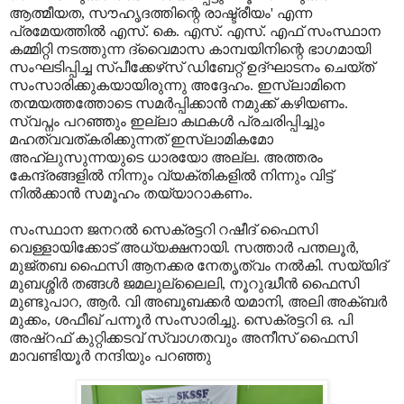
ആത്മീയത, സൗഹൃദത്തിന്റെ രാഷ്ട്രീയം' എന്ന
പ്രമേയത്തില്‍ എസ്. കെ. എസ്. എസ്. എഫ് സംസ്ഥാന
കമ്മിറ്റി നടത്തുന്ന ദ്വൈമാസ കാമ്പയിനിന്റെ ഭാഗമായി
സംഘടിപ്പിച്ച സ്പീക്കേഴ്‌സ് ഡിബേറ്റ് ഉദ്ഘാടനം ചെയ്ത്
സംസാരിക്കുകയായിരുന്നു അദ്ദേഹം. ഇസ്‌ലാമിനെ
തന്മയത്തത്തോടെ സമര്‍പ്പിക്കാന്‍ നമുക്ക് കഴിയണം.
സ്വപ്നം പറഞ്ഞും ഇല്ലാ കഥകള്‍ പ്രചരിപ്പിച്ചും
മഹത്വവത്കരിക്കുന്നത് ഇസ്‌ലാമികമോ
അഹ്‌ലുസുന്നയുടെ ധാരയോ അല്ല. അത്തരം
കേന്ദ്രങ്ങളില്‍ നിന്നും വ്യക്തികളില്‍ നിന്നും വിട്ട്
നില്‍ക്കാന്‍ സമൂഹം തയ്യാറാകണം.
സംസ്ഥാന ജനറല്‍ സെക്രട്ടറി റഷീദ് ഫൈസി
വെള്ളായിക്കോട് അധ്യക്ഷനായി. സത്താര്‍ പന്തലൂര്‍,
മുജ്തബ ഫൈസി ആനക്കര നേതൃത്വം നല്‍കി. സയ്യിദ്
മുബശ്ശിര്‍ തങ്ങള്‍ ജമലുല്ലൈലി, നൂറുദ്ധീന്‍ ഫൈസി
മുണ്ടുപാറ, ആര്‍. വി അബൂബക്കര്‍ യമാനി, അലി അക്ബര്‍
മുക്കം, ശഫീഖ് പന്നൂര്‍ സംസാരിച്ചു. സെക്രട്ടറി ഒ. പി
അഷ്‌റഫ് കുറ്റിക്കടവ് സ്വാഗതവും അനീസ് ഫൈസി
മാവണ്ടിയൂര്‍ നന്ദിയും പറഞ്ഞു